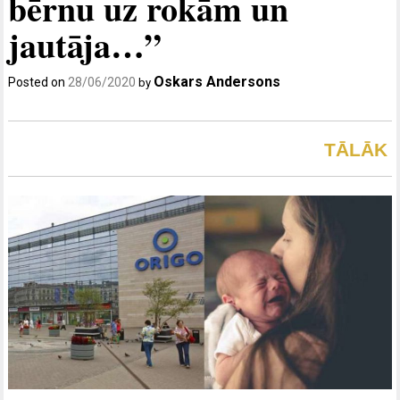
bērnu uz rokām un
jautāja…”
Oskars Andersons
Posted on
28/06/2020
by
TĀLĀK