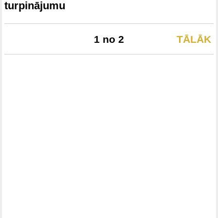
turpinājumu
1 no 2
TĀLĀK