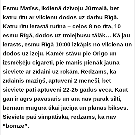
Esmu Matīss, ikdienā dzīvoju Jūrmalā, bet
katru rītu ar vilcienu dodos uz darbu Rīgā.
Katru rītu ierastā rutīna – ceļos 8 no rīta, 10
esmu Rīgā, dodos uz trolejbusu tālāk… Kā jau
ierasts, esmu Rīgā 10:00 izkāpis no vilciena un
dodos uz izeju. Kamēr stāvu pie Origo un
izsmēķēju cigareti, pie manis pienāk jauna
sieviete ar zīdaini uz rokām. Redzams, ka
zīdainis maziņš, aptuveni 2 mēneši, bet
sieviete pati aptuveni 22-25 gadus veca. Kaut
gan ir agrs pavasaris un ārā nav pārāk silti,
bērnam mugurā tikai jaciņa un plānās bikses.
Sieviete pati simpātiska, redzams, ka nav
“bomze”.