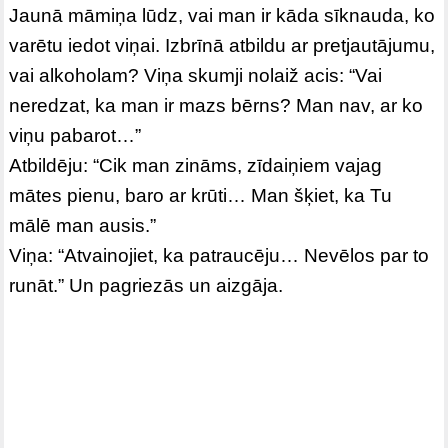
Jaunā māmiņa lūdz, vai man ir kāda sīknauda, ko
varētu iedot viņai. Izbrīnā atbildu ar pretjautājumu,
vai alkoholam? Viņa skumji nolaiž acis: “Vai
neredzat, ka man ir mazs bērns? Man nav, ar ko
viņu pabarot…”
Atbildēju: “Cik man zināms, zīdaiņiem vajag
mātes pienu, baro ar krūti… Man šķiet, ka Tu
mālē man ausis.”
Viņa: “Atvainojiet, ka patraucēju… Nevēlos par to
runāt.” Un pagriezās un aizgāja.