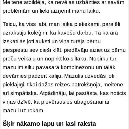
Meitene atbildēja, ka nevēlas uzbāzties ar savām
problēmām un lieki aizņemt manu laiku.
Teicu, ka viss labi, man laika pietiekami, paralēli
uzrakstīju kolēģim, ka kavēšu darbu. Tā kā ārā
izskatījās ļoti auksti un viņa turēja bērnu
piespiestu sev cieši klāt, piedāvāju aiziet uz bērnu
preču veikalu un nopirkt ko siltāku. Nopirku tur
mazulim siltu pavasara kombinezonu un tālāk
devāmies padzert kafiju. Mazulis uzvedās ļoti
pieklājīgi, tikai dažas reizes patrokšņoja, meitene
arī simpātiska. Atgādināju, lai pastāsta, kas noticis
viņas dzīvē, ka pievērsusies ubagošanai ar
mazuli uz rokām.
Šķir nākamo lapu un lasi raksta