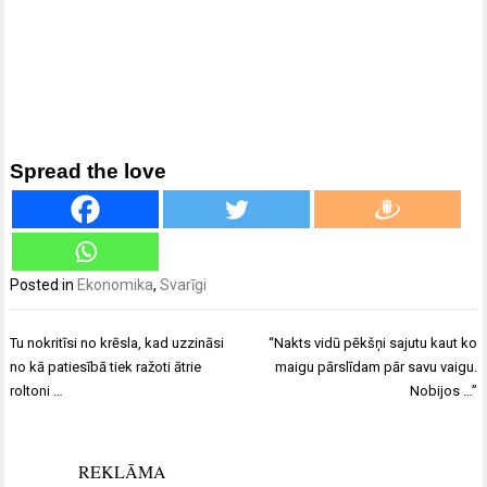
Spread the love
Posted in
Ekonomika
,
Svarīgi
Ziņu
Tu nokritīsi no krēsla, kad uzzināsi
“Nakts vidū pēkšņi sajutu kaut ko
izvēlne
no kā patiesībā tiek ražoti ātrie
maigu pārslīdam pār savu vaigu.
roltoni …
Nobijos …”
REKLĀMA