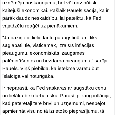
uzņēmēju noskaņojumu, bet vēl nav būtiski
kaitējuši ekonomikai. Pašlaik Pauels sacīja, ka ir
pārāk daudz neskaidrību, lai pateiktu, kā Fed
vajadzētu reaģēt uz pienākumiem.
“Ja paziņotie lielie tarifu paaugstinājumi tiks
saglabāti, tie, visticamāk, izraisīs inflācijas
pieaugumu, ekonomiskās izaugsmes
palēnināšanos un bezdarba pieaugumu,” sacīja
Pauels. Viņš piebilda, ka ietekme varētu būt
īslaicīga vai noturīgāka.
Ir neparasti, ka Fed saskaras ar augstāku cenu
un lielāka bezdarba risku. Parasti pieaug inflācija,
kad patērētāji tērē brīvi un uzņēmumi, nespējot
apmierināt visu no tā izrietošo pieprasījumu, tā