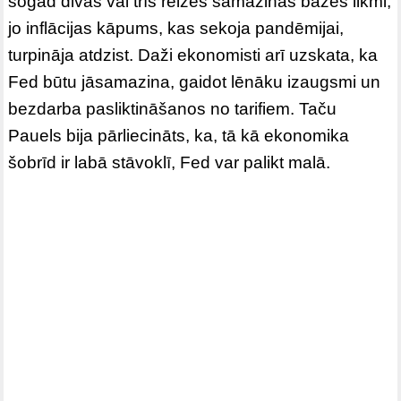
šogad divas vai trīs reizes samazinās bāzes likmi,
jo inflācijas kāpums, kas sekoja pandēmijai,
turpināja atdzist. Daži ekonomisti arī uzskata, ka
Fed būtu jāsamazina, gaidot lēnāku izaugsmi un
bezdarba pasliktināšanos no tarifiem. Taču
Pauels bija pārliecināts, ka, tā kā ekonomika
šobrīd ir labā stāvoklī, Fed var palikt malā.