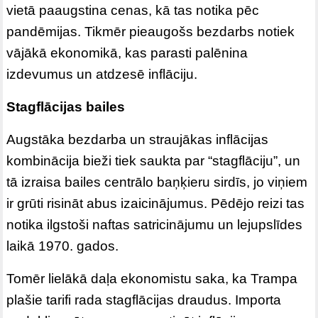
vietā paaugstina cenas, kā tas notika pēc
pandēmijas. Tikmēr pieaugošs bezdarbs notiek
vājākā ekonomikā, kas parasti palēnina
izdevumus un atdzesē inflāciju.
Stagflācijas bailes
Augstāka bezdarba un straujākas inflācijas
kombinācija bieži tiek saukta par “stagflāciju”, un
tā izraisa bailes centrālo baņķieru sirdīs, jo viņiem
ir grūti risināt abus izaicinājumus. Pēdējo reizi tas
notika ilgstoši naftas satricinājumu un lejupslīdes
laikā 1970. gados.
Tomēr lielākā daļa ekonomistu saka, ka Trampa
plašie tarifi rada stagflācijas draudus. Importa