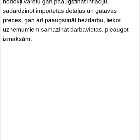
nodokļi varētu gan paaugstināt inflāciju,
sadārdzinot importētās detaļas un gatavās
preces, gan arī paaugstināt bezdarbu, liekot
uzņēmumiem samazināt darbavietas, pieaugot
izmaksām.