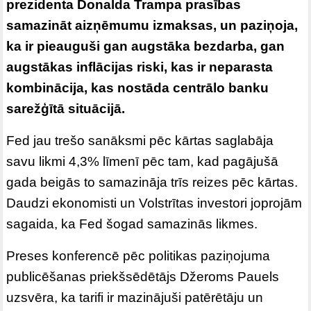
prezidenta Donalda Trampa prasības
samazināt aizņēmumu izmaksas, un paziņoja,
ka ir pieauguši gan augstāka bezdarba, gan
augstākas inflācijas riski, kas ir neparasta
kombinācija, kas nostāda centrālo banku
sarežģītā situācijā.
Fed jau trešo sanāksmi pēc kārtas saglabāja
savu likmi 4,3% līmenī pēc tam, kad pagājušā
gada beigās to samazināja trīs reizes pēc kārtas.
Daudzi ekonomisti un Volstrītas investori joprojām
sagaida, ka Fed šogad samazinās likmes.
Preses konferencē pēc politikas paziņojuma
publicēšanas priekšsēdētājs Džeroms Pauels
uzsvēra, ka tarifi ir mazinājuši patērētāju un