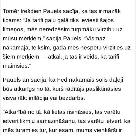
Tomēr trešdien Pauels sacīja, ka tas ir mazāk
ticams: “Ja tarifi galu galā tiks ieviesti šajos
līmeņos, mēs neredzēsim turpmāku virzību uz
mūsu mērķiem,” sacīja Pauels. “Vismaz
nākamajā, teiksim, gadā mēs nespētu virzīties uz
šiem mērķiem — atkal, ja tas ir veids, kā tarifi
mainīsies.”
Pauels arī sacīja, ka Fed nākamais solis daļēji
būs atkarīgs no tā, kurš rādītājs pasliktināsies
visvairāk: inflācija vai bezdarbs.
“Atkarībā no tā, kā lietas risināsies, tas varētu
ietvert likmju samazināšanu, tas varētu ietvert, ka
mēs turamies tur, kur esam, mums vienkārši ir