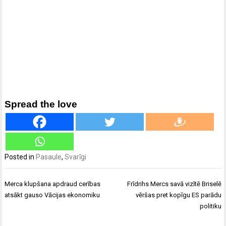
Spread the love
Posted in
Pasaule
,
Svarīgi
Ziņu
Merca klupšana apdraud cerības
Frīdrihs Mercs savā vizītē Briselē
izvēlne
atsākt gauso Vācijas ekonomiku
vēršas pret kopīgu ES parādu
politiku