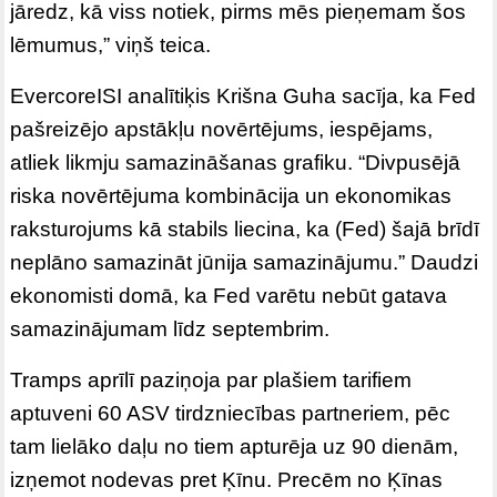
jāredz, kā viss notiek, pirms mēs pieņemam šos
lēmumus,” viņš teica.
EvercoreISI analītiķis Krišna Guha sacīja, ka Fed
pašreizējo apstākļu novērtējums, iespējams,
atliek likmju samazināšanas grafiku. “Divpusējā
riska novērtējuma kombinācija un ekonomikas
raksturojums kā stabils liecina, ka (Fed) šajā brīdī
neplāno samazināt jūnija samazinājumu.” Daudzi
ekonomisti domā, ka Fed varētu nebūt gatava
samazinājumam līdz septembrim.
Tramps aprīlī paziņoja par plašiem tarifiem
aptuveni 60 ASV tirdzniecības partneriem, pēc
tam lielāko daļu no tiem apturēja uz 90 dienām,
izņemot nodevas pret Ķīnu. Precēm no Ķīnas