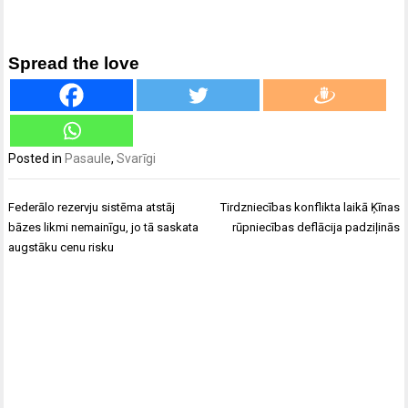
Spread the love
Posted in
Pasaule
,
Svarīgi
Ziņu
Federālo rezervju sistēma atstāj
Tirdzniecības konflikta laikā Ķīnas
izvēlne
bāzes likmi nemainīgu, jo tā saskata
rūpniecības deflācija padziļinās
augstāku cenu risku