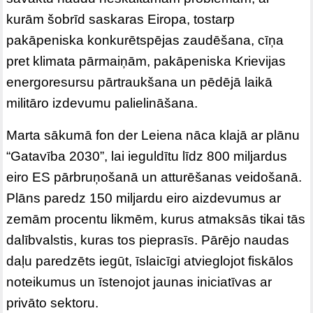
kurām šobrīd saskaras Eiropa, tostarp
pakāpeniska konkurētspējas zaudēšana, cīņa
pret klimata pārmaiņām, pakāpeniska Krievijas
energoresursu pārtraukšana un pēdējā laikā
militāro izdevumu palielināšana.
Marta sākumā fon der Leiena nāca klajā ar plānu
“Gatavība 2030”, lai ieguldītu līdz 800 miljardus
eiro ES pārbruņošanā un atturēšanas veidošanā.
Plāns paredz 150 miljardu eiro aizdevumus ar
zemām procentu likmēm, kurus atmaksās tikai tās
dalībvalstis, kuras tos pieprasīs. Pārējo naudas
daļu paredzēts iegūt, īslaicīgi atvieglojot fiskālos
noteikumus un īstenojot jaunas iniciatīvas ar
privāto sektoru.