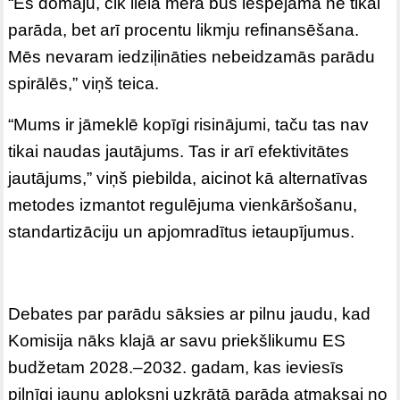
“Es domāju, cik lielā mērā būs iespējama ne tikai
parāda, bet arī procentu likmju refinansēšana.
Mēs nevaram iedziļināties nebeidzamās parādu
spirālēs,” viņš teica.
“Mums ir jāmeklē kopīgi risinājumi, taču tas nav
tikai naudas jautājums. Tas ir arī efektivitātes
jautājums,” viņš piebilda, aicinot kā alternatīvas
metodes izmantot regulējuma vienkāršošanu,
standartizāciju un apjomradītus ietaupījumus.
Debates par parādu sāksies ar pilnu jaudu, kad
Komisija nāks klajā ar savu priekšlikumu ES
budžetam 2028.–2032. gadam, kas ieviesīs
pilnīgi jaunu aploksni uzkrātā parāda atmaksai no