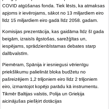
COVID atgūšanas fonda. Tiek lēsts, ka atmaksas
apjoms ir ievērojams, sākot no 13 miljardiem eiro
līdz 15 miljardiem eiro gadā līdz 2058. gadam.
Komisijas prezentācija, kas gaidāma līdz šī gada
beigām, izraisīs ilgstošas, sarežģītas un,
iespējams, sprādzienbīstamas debates starp
dalībvalstīm.
Piemēram, Spānija ir iesniegusi vērienīgu
priekšlikumu palielināt bloka budžetu no
pašreizējiem 1,2 triljoniem eiro līdz 2 triljoniem
eiro, izmantojot kopējo parādu kā instrumentu.
Tikmēr Baltijas valstis, Polija un Grieķija
aicinājušas piešķirt dotācijas