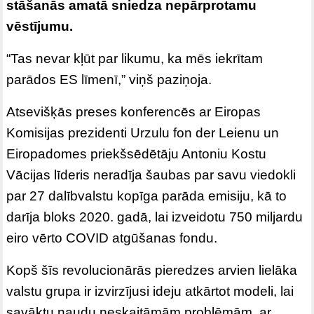
stāšanās amatā sniedza nepārprotamu
vēstījumu.
“Tas nevar kļūt par likumu, ka mēs iekrītam
parādos ES līmenī,” viņš paziņoja.
Atsevišķās preses konferencēs ar Eiropas
Komisijas prezidenti Urzulu fon der Leienu un
Eiropadomes priekšsēdētāju Antoniu Kostu
Vācijas līderis neradīja šaubas par savu viedokli
par 27 dalībvalstu kopīga parāda emisiju, kā to
darīja bloks 2020. gadā, lai izveidotu 750 miljardu
eiro vērto COVID atgūšanas fondu.
Kopš šīs revolucionārās pieredzes arvien lielāka
valstu grupa ir izvirzījusi ideju atkārtot modeli, lai
savāktu naudu neskaitāmām problēmām, ar