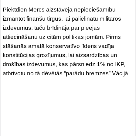
Piektdien Mercs aizstāvēja nepieciešamību
izmantot finanšu tirgus, lai palielinātu militāros
izdevumus, taču brīdināja par pieejas
attiecināšanu uz citām politikas jomām. Pirms
stāšanās amatā konservatīvo līderis vadīja
konstitūcijas grozījumus, lai aizsardzības un
drošības izdevumus, kas pārsniedz 1% no IKP,
atbrīvotu no tā dēvētās “parādu bremzes” Vācijā.