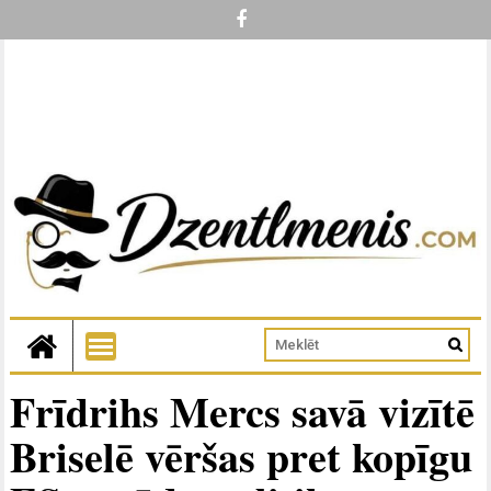
Frīdrihs Mercs savā vizītē
Briselē vēršas pret kopīgu