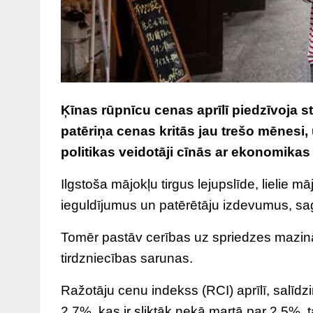
Ķīnas rūpnīcu cenas aprīlī piedzīvoja 
patēriņa cenas kritās jau trešo mēnesi,
politikas veidotāji cīnās ar ekonomikas
Ilgstoša mājokļu tirgus lejupslīde, lielie 
ieguldījumus un patērētāju izdevumus, sag
Tomēr pastāv cerības uz spriedzes mazin
tirdzniecības sarunas.
Ražotāju cenu indekss (RCI) aprīlī, salīdzi
2,7%, kas ir sliktāk nekā martā par 2,5%,