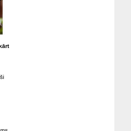
kārt
ši
tums