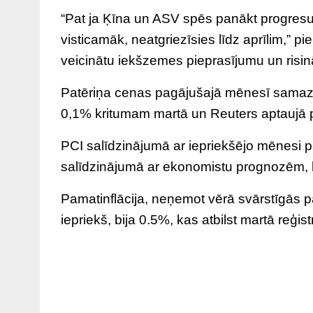
“Pat ja Ķīna un ASV spēs panākt progresu u
visticamāk, neatgriezīsies līdz aprīlim,” pi
veicinātu iekšzemes pieprasījumu un risin
Patēriņa cenas pagājušajā mēnesī samazinā
0,1% kritumam martā un Reuters aptaujā 
PCI salīdzinājumā ar iepriekšējo mēnesi pa
salīdzinājumā ar ekonomistu prognozēm, 
Pamatinflācija, neņemot vērā svārstīgās pā
iepriekš, bija 0.5%, kas atbilst martā reģ