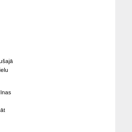
jušajā
ielu
Ķīnas
nāt