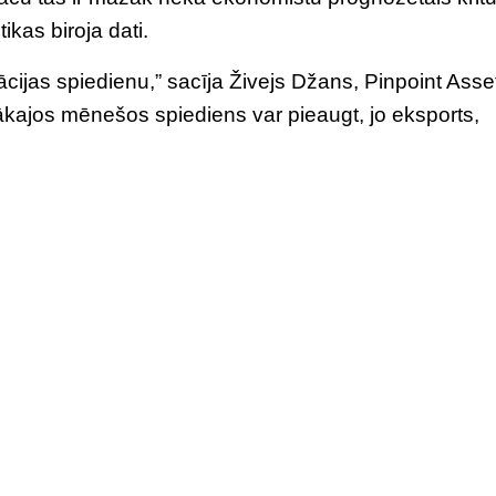
ikas biroja dati.
cijas spiedienu,” sacīja Živejs Džans, Pinpoint Asse
ajos mēnešos spiediens var pieaugt, jo eksports,