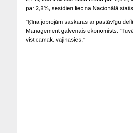
par 2,8%, sestdien liecina Nacionālā statist
“Ķīna joprojām saskaras ar pastāvīgu deflā
Management galvenais ekonomists. “Tuvāk
visticamāk, vājināsies.”