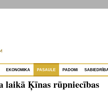
EKONOMIKA
PASAULE
PADOMI
SABIEDRĪB
ta laikā Ķīnas rūpniecības