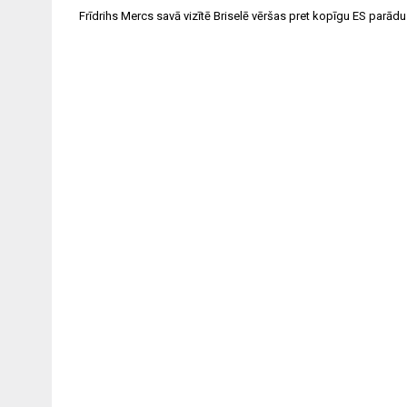
Ziņu
Frīdrihs Mercs savā vizītē Briselē vēršas pret kopīgu ES parādu 
izvēlne