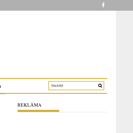
A
REKLĀMA