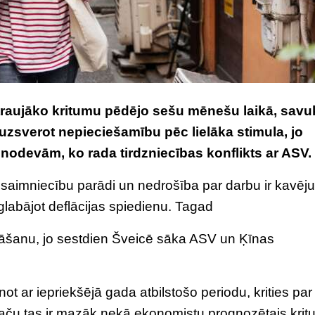
straujāko kritumu pēdējo sešu mēnešu laikā, savu
 uzsverot nepieciešamību pēc lielāka stimula, jo
 nodevām, ko rada tirdzniecības konflikts ar ASV.
mājsaimniecību parādi un nedrošība par darbu ir kavēju
labājot deflācijas spiedienu. Tagad
āšanu, jo sestdien Šveicē sāka ASV un Ķīnas
not ar iepriekšējā gada atbilstošo periodu, krities par
 taču tas ir mazāk nekā ekonomistu prognozētais kri