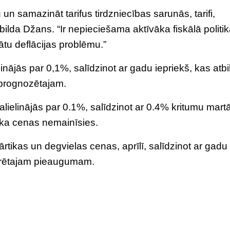
n samazināt tarifus tirdzniecības sarunās, tarifi,
ebilda Džans. “Ir nepieciešama aktīvāka fiskālā politika
ātu deflācijas problēmu.”
jās par 0,1%, salīdzinot ar gadu iepriekš, kas atbil
prognozētajam.
lielinājās par 0.1%, salīdzinot ar 0.4% kritumu mart
ka cenas nemainīsies.
rtikas un degvielas cenas, aprīlī, salīdzinot ar gadu
istrētajam pieaugumam.