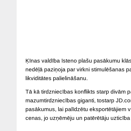
Ķīnas valdība īsteno plašu pasākumu klāst
nedēļā paziņoja par virkni stimulēšanas 
likviditātes palielināšanu.
Tā kā tirdzniecības konflikts starp divā
mazumtirdzniecības giganti, tostarp JD.co
pasākumus, lai palīdzētu eksportētājiem vir
cenas, jo uzņēmēju un patērētāju uzticība 