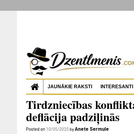
JAUNĀKIE RAKSTI
INTERESANTI
Tirdzniecības konflik
deflācija padziļinās
Anete Sermule
Posted on
10/05/2025
by