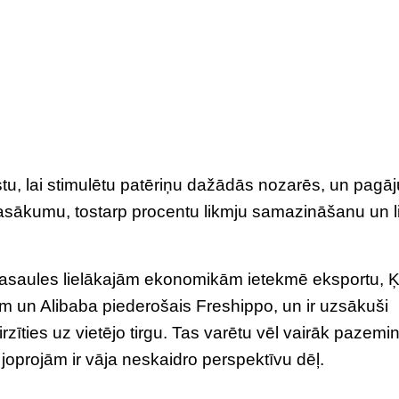
u, lai stimulētu patēriņu dažādās nozarēs, un pagā
pasākumu, tostarp procentu likmju samazināšanu un l
m pasaules lielākajām ekonomikām ietekmē eksportu, 
m un Alibaba piederošais Freshippo, un ir uzsākuši
zīties uz vietējo tirgu. Tas varētu vēl vairāk pazemi
joprojām ir vāja neskaidro perspektīvu dēļ.