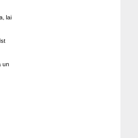
, lai
st
ā un