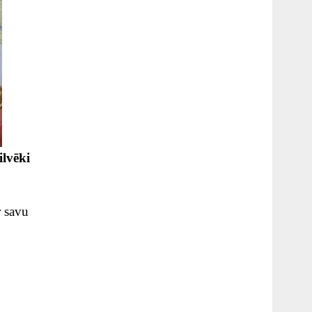
ilvēki
r savu