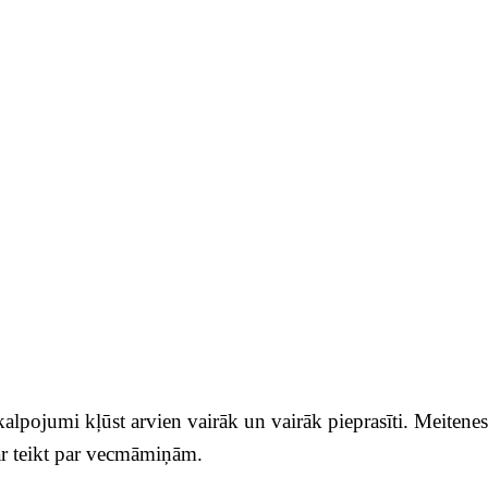
alpojumi kļūst arvien vairāk un vairāk pieprasīti. Meitene
var teikt par vecmāmiņām.