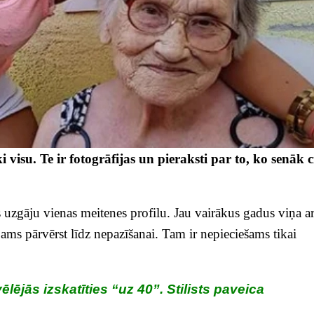
 visu. Te ir fotogrāfijas un pieraksti par to, ko senāk c
es uzgāju vienas meitenes profilu. Jau vairākus gadus viņa a
ms pārvērst līdz nepazīšanai. Tam ir nepieciešams tikai
lējās izskatīties “uz 40”. Stilists paveica