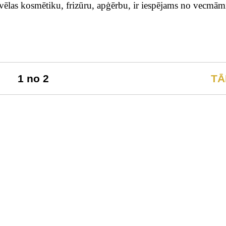
i izvēlas kosmētiku, frizūru, apģērbu, ir iespējams no vecmām
1 no 2
TĀ