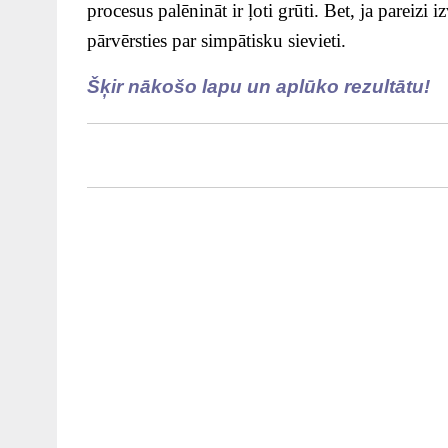
procesus palēnināt ir ļoti grūti. Bet, ja pareiz
pārvērsties par simpātisku sievieti.
Šķir nākošo lapu un aplūko rezultātu!