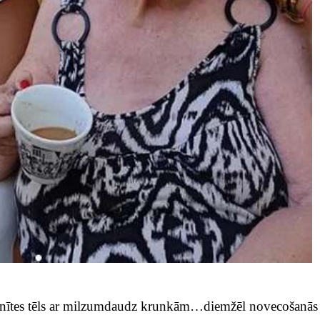
cenītes tēls ar milzumdaudz krunkām…diemžēl novecošanās