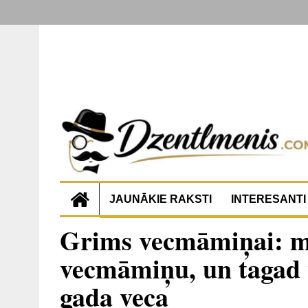
JAUNĀKIE RAKSTI
INTERESANTI
Grims vecmāmiņai: ma
vecmāmiņu, un tagad v
gada veca