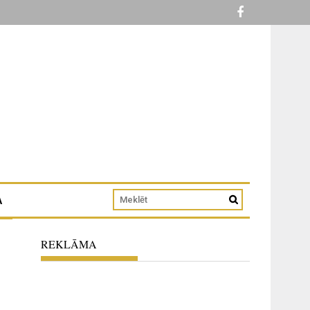
A
REKLĀMA