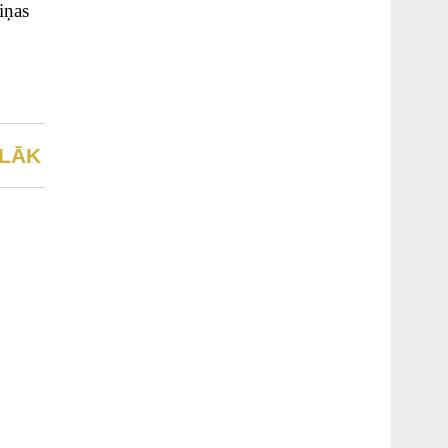
iņas
LĀK