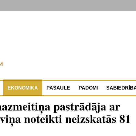
EKONOMIKA
PASAULE
PADOMI
SABIEDRĪB
zmeitiņa pastrādāja ar
iņa noteikti neizskatās 81