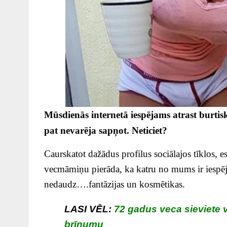
Mūsdienās internetā iespējams atrast burtiski
pat nevarēja sapņot. Neticiet?
Caurskatot dažādus profilus sociālajos tīklos, 
vecmāmiņu pierāda, ka katru no mums ir iespēja
nedaudz….fantāzijas un kosmētikas.
LASI VĒL:
72 gadus veca sieviete vē
brīnumu