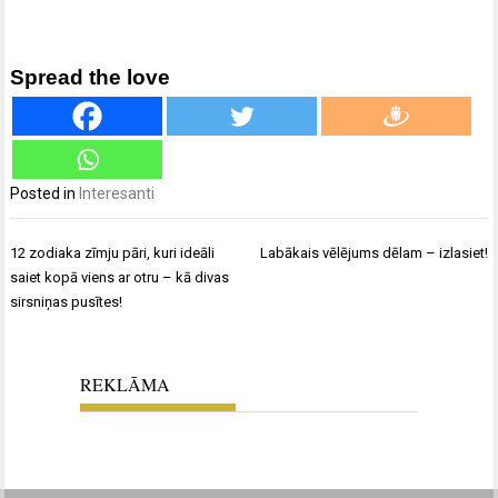
Spread the love
Posted in
Interesanti
Ziņu
12 zodiaka zīmju pāri, kuri ideāli
Labākais vēlējums dēlam – izlasiet!
izvēlne
saiet kopā viens ar otru – kā divas
sirsniņas pusītes!
REKLĀMA