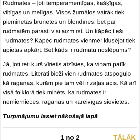
Rudmates – ļoti temperamentīgas, kašķīgas,
viltīgas un melīgas. Visos žurnālos vairāk tiek
pieminētas brunetes un blondīnes, bet par
rudmatēm parasti visi aizmirst. Un kāpēc tieši
rudmates? Kāpēc rudmates vienmēr klusējot tiek
apietas apkārt. Bet kāds ir rudmatu noslēpums?
Jā, ļoti reti kurš vīrietis atzīsies, ka viņam patīk
rudmates. Literāti bieži vien rudmates atspoguļo
kā raganas, kurām pie tam vēl ir zaļas acis. Kā arī
visā folklorā tiek minēts, ka rudmates ir
nemiernieces, raganas un kareivīgas sievietes.
Turpinājumu lasiet nākošajā lapā
1 no 2
TĀLĀK