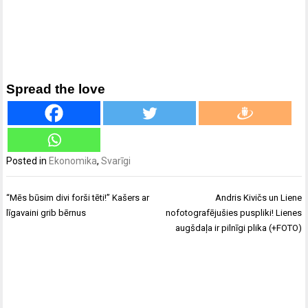
Spread the love
Posted in
Ekonomika
,
Svarīgi
Ziņu
“Mēs būsim divi forši tēti!” Kašers ar
Andris Kivičs un Liene
izvēlne
līgavaini grib bērnus
nofotografējušies puspliki! Lienes
augšdaļa ir pilnīgi plika (+FOTO)