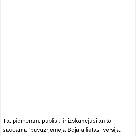
Tā, piemēram, publiski ir izskanējusi arī tā
saucamā “būvuzņēmēja Bojāra lietas” versija,