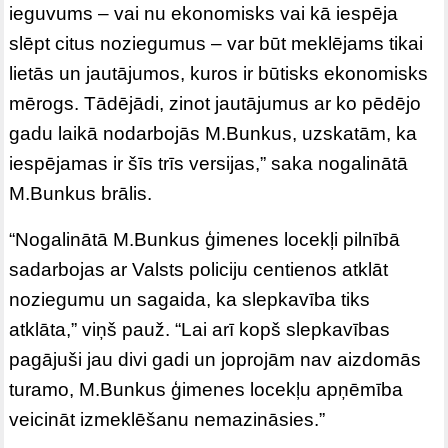
ieguvums – vai nu ekonomisks vai kā iespēja
slēpt citus noziegumus – var būt meklējams tikai
lietās un jautājumos, kuros ir būtisks ekonomisks
mērogs. Tādējādi, zinot jautājumus ar ko pēdējo
gadu laikā nodarbojās M.Bunkus, uzskatām, ka
iespējamas ir šīs trīs versijas,” saka nogalinātā
M.Bunkus brālis.
“Nogalinātā M.Bunkus ģimenes locekļi pilnībā
sadarbojas ar Valsts policiju centienos atklāt
noziegumu un sagaida, ka slepkavība tiks
atklāta,” viņš pauž. “Lai arī kopš slepkavības
pagājuši jau divi gadi un joprojām nav aizdomās
turamo, M.Bunkus ģimenes locekļu apņēmība
veicināt izmeklēšanu nemazināsies.”