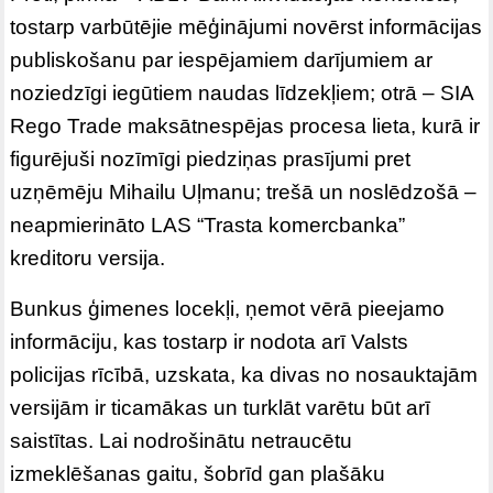
tostarp varbūtējie mēģinājumi novērst informācijas
publiskošanu par iespējamiem darījumiem ar
noziedzīgi iegūtiem naudas līdzekļiem; otrā – SIA
Rego Trade maksātnespējas procesa lieta, kurā ir
figurējuši nozīmīgi piedziņas prasījumi pret
uzņēmēju Mihailu Uļmanu; trešā un noslēdzošā –
neapmierināto LAS “Trasta komercbanka”
kreditoru versija.
Bunkus ģimenes locekļi, ņemot vērā pieejamo
informāciju, kas tostarp ir nodota arī Valsts
policijas rīcībā, uzskata, ka divas no nosauktajām
versijām ir ticamākas un turklāt varētu būt arī
saistītas. Lai nodrošinātu netraucētu
izmeklēšanas gaitu, šobrīd gan plašāku