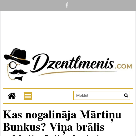
Kas nogalināja Mārtiņu
Bunkus? Viņa brālis