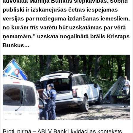
advokāta Mārtiņa Bunkus slepkavības. Šobrīd
publiski ir izskanējušas četras iespējamās
versijas par nozieguma izdarīšanas iemesliem,
no kurām trīs varētu būt uzskatāmas par vērā
ņemamām,” uzskata nogalinātā brālis Kristaps
Bunkus…
Proti, pirmā – ABLV Bank likvidācijas konteksts,