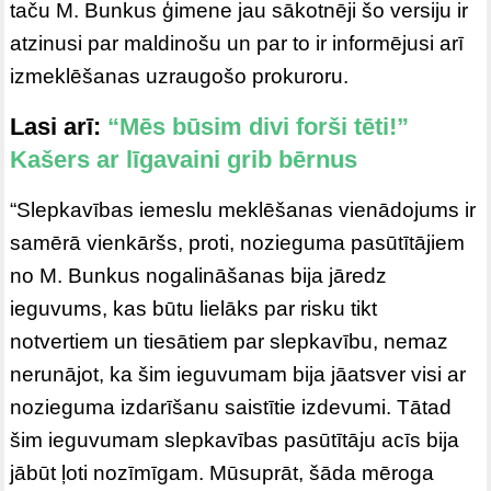
taču M. Bunkus ģimene jau sākotnēji šo versiju ir
atzinusi par maldinošu un par to ir informējusi arī
izmeklēšanas uzraugošo prokuroru.
Lasi arī:
“Mēs būsim divi forši tēti!”
Kašers ar līgavaini grib bērnus
“Slepkavības iemeslu meklēšanas vienādojums ir
samērā vienkāršs, proti, nozieguma pasūtītājiem
no M. Bunkus nogalināšanas bija jāredz
ieguvums, kas būtu lielāks par risku tikt
notvertiem un tiesātiem par slepkavību, nemaz
nerunājot, ka šim ieguvumam bija jāatsver visi ar
nozieguma izdarīšanu saistītie izdevumi. Tātad
šim ieguvumam slepkavības pasūtītāju acīs bija
jābūt ļoti nozīmīgam. Mūsuprāt, šāda mēroga