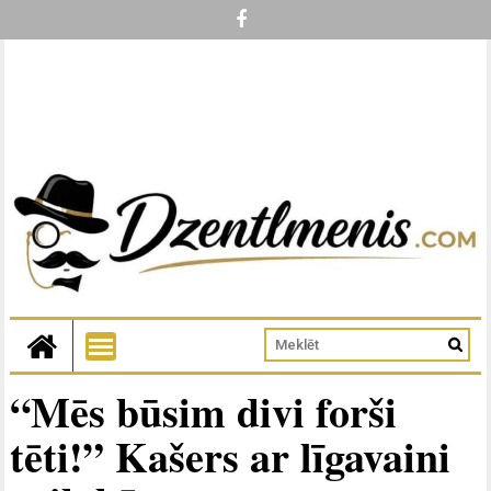
“Mēs būsim divi forši
tēti!” Kašers ar līgavaini