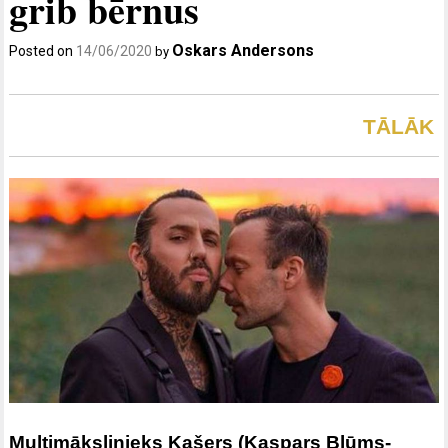
grib bērnus
Oskars Andersons
Posted on
14/06/2020
by
TĀLĀK
Multimākslinieks Kašers (Kaspars Blūms-