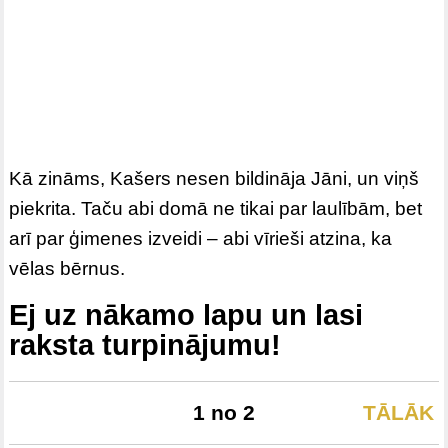
Kā zināms, Kašers nesen bildināja Jāni, un viņš
piekrita. Taču abi domā ne tikai par laulībām, bet
arī par ģimenes izveidi – abi vīrieši atzina, ka
vēlas bērnus.
Ej uz nākamo lapu un lasi
raksta turpinājumu!
1 no 2
TĀLĀK