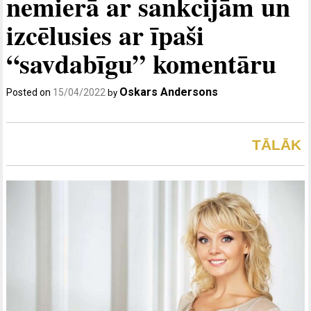
nemierā ar sankcijām un
izcēlusies ar īpaši
“savdabīgu” komentāru
Oskars Andersons
Posted on
15/04/2022
by
TĀLĀK