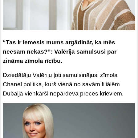
“Tas ir iemesls mums atgādināt, ka mēs
neesam nekas?”: Valērija samulsusi par
zināma zīmola rīcību.
Dziedātāju Valēriju ļoti samulsinājusi zīmola
Chanel politika, kurš vienā no savām filiālēm
Dubaijā vienkārši nepārdeva preces krieviem.