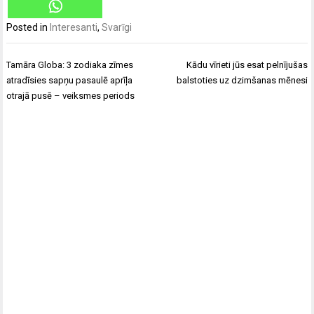
Posted in
Interesanti
,
Svarīgi
Ziņu
Tamāra Globa: 3 zodiaka zīmes
Kādu vīrieti jūs esat pelnījušas
izvēlne
atradīsies sapņu pasaulē aprīļa
balstoties uz dzimšanas mēnesi
otrajā pusē – veiksmes periods