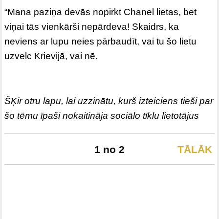
“Mana paziņa devās nopirkt Chanel lietas, bet
viņai tās vienkārši nepārdeva! Skaidrs, ka
neviens ar lupu neies pārbaudīt, vai tu šo lietu
uzvelc Krievijā, vai nē.
ŠĶir otru lapu, lai uzzinātu, kurš izteiciens tieši par
šo tēmu īpaši nokaitināja sociālo tīklu lietotājus
1 no 2
TĀLĀK