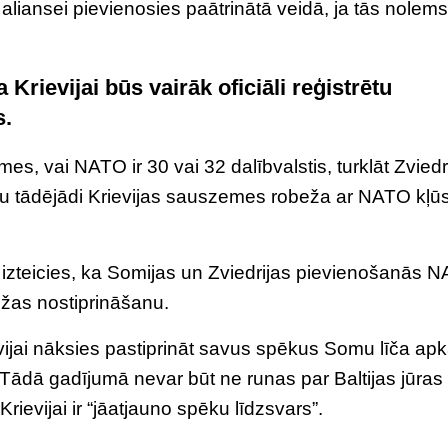
aliansei pievienosies paātrinātā veidā, ja tās nolems
Krievijai būs vairāk oficiāli reģistrētu
s.
mes, vai NATO ir 30 vai 32 dalībvalstis, turklāt Zviedr
aču tādējādi Krievijas sauszemes robeža ar NATO kļū
 izteicies, ka Somijas un Zviedrijas pievienošanās 
ežas nostiprināšanu.
ijai nāksies pastiprināt savus spēkus Somu līča ap
. Tādā gadījumā nevar būt ne runas par Baltijas jūras
rievijai ir “jāatjauno spēku līdzsvars”.