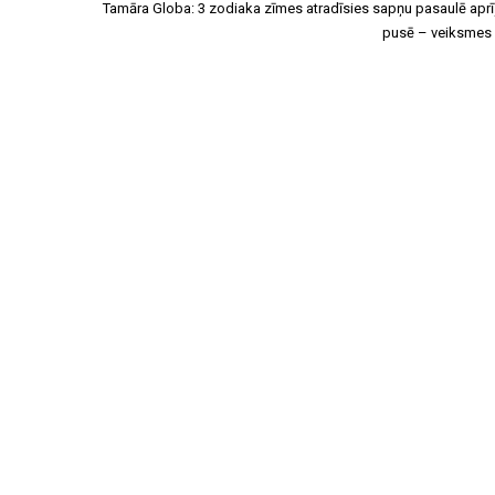
Tamāra Globa: 3 zodiaka zīmes atradīsies sapņu pasaulē aprīļ
pusē – veiksmes