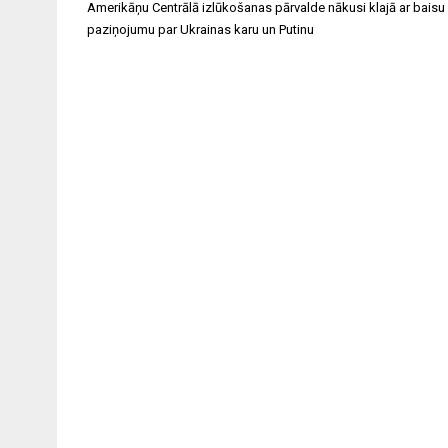
Ziņu
Amerikāņu Centrālā izlūkošanas pārvalde nākusi klajā ar baisu
izvēlne
paziņojumu par Ukrainas karu un Putinu