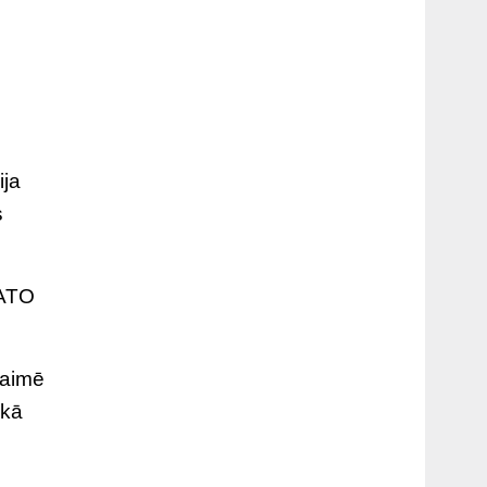
ija
s
NATO
kaimē
 kā