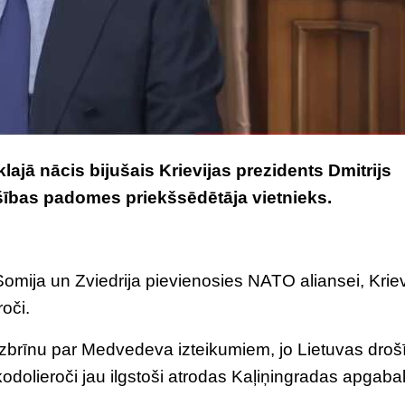
ajā nācis bijušais Krievijas prezidents Dmitrijs
šības padomes priekšsēdētāja vietnieks.
omija un Zviedrija pievienosies NATO aliansei, Kriev
roči.
brīnu par Medvedeva izteikumiem, jo ​​Lietuvas droš
 kodolieroči jau ilgstoši atrodas Kaļiņingradas apgaba