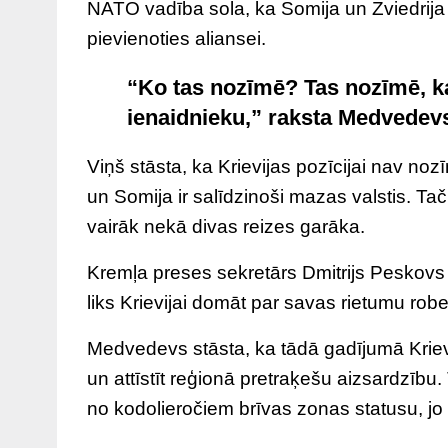
NATO vadība sola, ka Somija un Zviedrija 
pievienoties aliansei.
“Ko tas nozīmē? Tas nozīmē, ka 
ienaidnieku,” raksta Medvedev
Viņš stāsta, ka Krievijas pozīcijai nav nozī
un Somija ir salīdzinoši mazas valstis. T
vairāk nekā divas reizes garāka.
Kremļa preses sekretārs Dmitrijs Peskovs
liks Krievijai domāt par savas rietumu rob
Medvedevs stāsta, ka tādā gadījumā Kriev
un attīstīt reģionā pretraķešu aizsardzību
no kodolieročiem brīvas zonas statusu, jo K