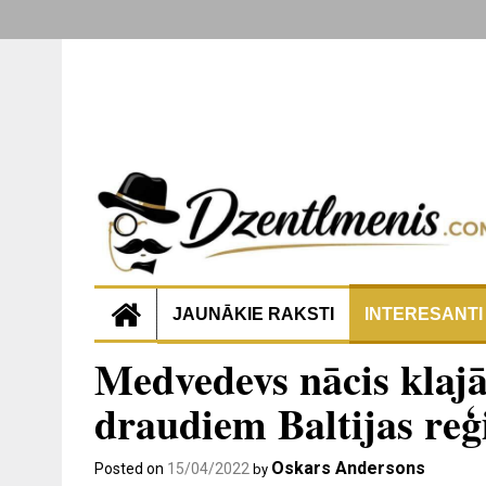
JAUNĀKIE RAKSTI
INTERESANTI
Medvedevs nācis klaj
draudiem Baltijas reģ
Oskars Andersons
Posted on
15/04/2022
by