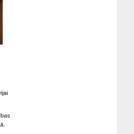
ijai
ības
lā.