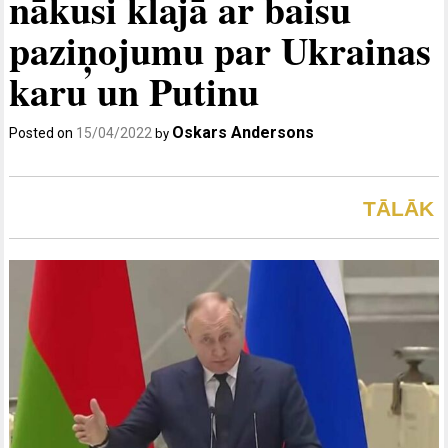
nākusi klajā ar baisu
paziņojumu par Ukrainas
karu un Putinu
Oskars Andersons
Posted on
15/04/2022
by
TĀLĀK