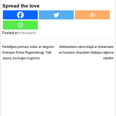
Spread the love
Posted in
Interesanti
Ziņu
Parādījies pirmais video ar degošo
Medvedevs nācis klajā ar bīstamiem
izvēlne
Krievijas flotes flagmankuģi; Tiek
un baisiem draudiem Baltijas reģiona
ziņots, ka kuģis nogrimis
valstīm