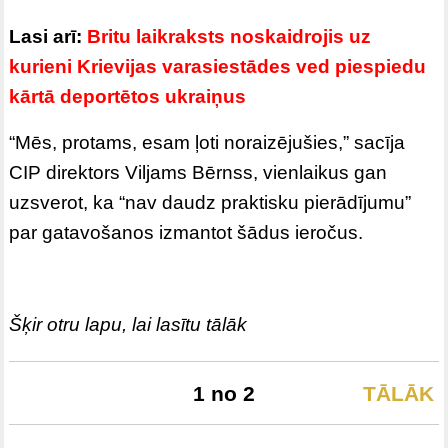
Lasi arī:
Britu laikraksts noskaidrojis uz
kurieni Krievijas varasiestādes ved piespiedu
kārtā deportētos ukraiņus
“Mēs, protams, esam ļoti noraizējušies,” sacīja
CIP direktors Viljams Bērnss, vienlaikus gan
uzsverot, ka “nav daudz praktisku pierādījumu”
par gatavošanos izmantot šādus ieročus.
Šķir otru lapu, lai lasītu tālāk
1 no 2
TĀLĀK