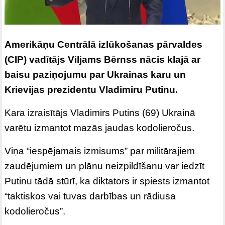
Amerikāņu Centrālā izlūkošanas pārvaldes
(CIP) vadītājs Viljams Bērnss nācis klajā ar
baisu paziņojumu par Ukrainas karu un
Krievijas prezidentu Vladimiru Putinu.
Kara izraisītājs Vladimirs Putins (69) Ukrainā
varētu izmantot mazās jaudas kodolieročus.
Viņa “iespējamais izmisums” par militārajiem
zaudējumiem un plānu neizpildīšanu var iedzīt
Putinu tādā stūrī, ka diktators ir spiests izmantot
“taktiskos vai tuvas darbības un rādiusa
kodolieročus”.