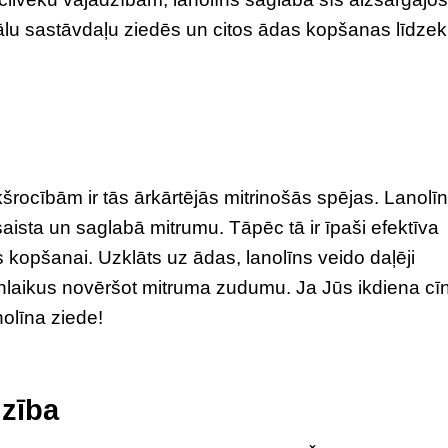
eālu sastāvdaļu ziedēs un citos ādas kopšanas līdzek
rocībām ir tās ārkārtējās mitrinošās spējas. Lanolīns
saista un saglabā mitrumu. Tāpēc tā ir īpaši efektīva
 kopšanai. Uzklāts uz ādas, lanolīns veido daļēji
ienlaikus novēršot mitruma zudumu. Ja Jūs ikdiena cī
olīna ziede!
zība