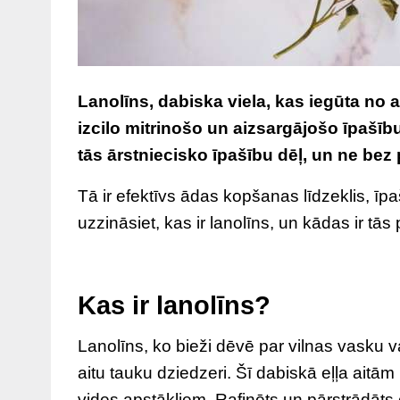
Lanolīns, dabiska viela, kas iegūta no a
izcilo mitrinošo un aizsargājošo īpašīb
tās ārstniecisko īpašību dēļ, un ne bez
Tā ir efektīvs ādas kopšanas līdzeklis, īpa
uzzināsiet, kas ir lanolīns, un kādas ir tās
Kas ir lanolīns?
Lanolīns, ko bieži dēvē par vilnas vasku va
aitu tauku dziedzeri. Šī dabiskā eļļa aitā
vides apstākļiem. Rafinēts un pārstrādāts