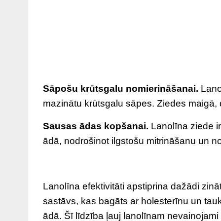
Sāpošu krūtsgalu nomierināšanai.
Lanol
mazinātu krūtsgalu sāpes. Ziedes maigā, 
Sausas ādas kopšanai.
Lanolīna ziede ir
ādā, nodrošinot ilgstošu mitrināšanu un 
Lanolīna efektivitāti apstiprina dažādi zināt
sastāvs, kas bagāts ar holesterīnu un tau
ādā. Šī līdzība ļauj lanolīnam nevainojami 