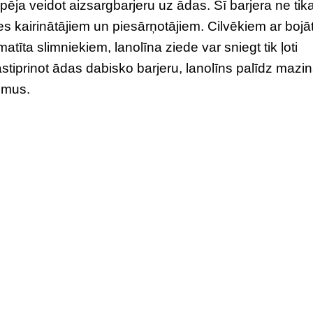
spēja veidot aizsargbarjeru uz ādas. Šī barjera ne tika
s kairinātājiem un piesārņotājiem. Cilvēkiem ar bojā
īta slimniekiem, lanolīna ziede var sniegt tik ļoti
tiprinot ādas dabisko barjeru, lanolīns palīdz mazin
umus.