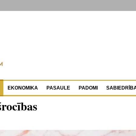
EKONOMIKA
PASAULE
PADOMI
SABIEDRĪB
šrocības