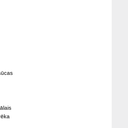
esūcas
ālais
vēka