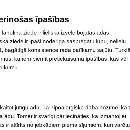
rinošas īpašības
 lanolīna ziede ir lieliska izvēle bojātas ādas
kā ziede ir īpaši noderīga sasprēgātu lūpu, nelielu
bagātīgā konsistence rada patīkamu sajūtu. Turklā
mus, kuriem piemīt pretiekaisuma īpašības, kas vēl
etūkumu.
kaitot jutīgu ādu. Tā hipoalerģiskā daba nozīmē, ka 
na ādu. Tomēr ir svarīgi pārliecināties, ka izmantojiet
s ir attīrīts no jebkādiem piemaisījumiem, kuri varētu