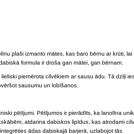
īnu plaši izmanto mātes, kas baro bērnu ar krūti, lai
dabiskā formula ir droša gan mātei, gan bērnam.
 lieliski piemērota cilvēkiem ar sausu ādu. Tā dziļi i
novēršot sausumu un lobīšanos.
niski pētījumi. Pētījumos ir pierādīts, ka lanolīna unik
kskābēm, atdarina dabiskos lipīdus, kas atrodami cil
integrēties ādas dabiskajā barjerā, uzlabojot tās