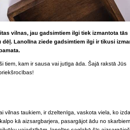
itas vilnas, jau gadsimtiem ilgi tiek izmantota tās
u dēļ.
Lanolīna ziede
gadsimtiem ilgi ir tikusi izma
 pamata.
ši tiem, kam ir sausa vai jutīga āda. Šajā rakstā Jūs
 priekšrocības!
i vilnas taukiem, ir dzeltenīga, vaskota viela, ko izd
m kalpo kā aizsargbarjera, pasargājot ādu no skarbie
 cilvēku vajadzībām, lanolīns saglabā šīs aizsargājo