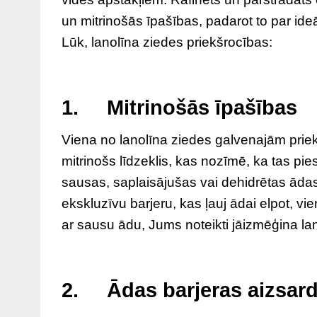
un mitrinošās īpašības, padarot to par id
Lūk, lanolīna ziedes priekšrocības:
1. Mitrinošās īpašības
Viena no lanolīna ziedes galvenajām priekš
mitrinošs līdzeklis, kas nozīmē, ka tas pie
sausas, saplaisājušas vai dehidrētas ādas
ekskluzīvu barjeru, kas ļauj ādai elpot, v
ar sausu ādu, Jums noteikti jāizmēģina lan
2. Ādas barjeras aizsard