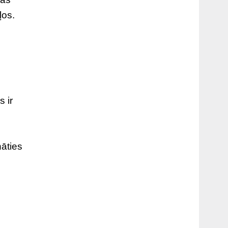
ļos.
 ir
nāties