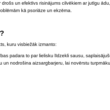
r drošs un efektīvs risinājums cilvēkiem ar jutīgu ādu
 problēmām kā psoriāze un ekzēma.
i?
ts, kuru visbiežāk izmanto:
bas padara to par lielisku līdzekli sausu, saplaisāju
mu un nodrošina aizsargbarjeru, lai novērstu turpmāk