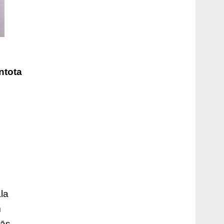
ntota
ala
m
šās