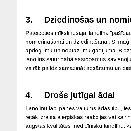
3. Dziedinošas un nomie
Pateicoties mīkstinošajai lanolīna īpašībai,
nomierināšanai un dziedināšanai. Šī maģis
apdegumu un nobrāzumu gadījumā. Biezā, 
lanolīns satur dabā sastopamus savienoju
vairāk palīdz samazināt apsārtumu un pi
4. Drošs jutīgai ādai
Lanolīnu labi panes vairums ādas tipu, ies
retāk izraisa alerģiskas reakcijas vai kairi
augstas kvalitātes medicīnisku lanolīnu, ka