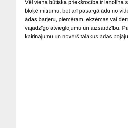
Vēl viena būtiska priekšrocība ir lanolīna 
bloķē mitrumu, bet arī pasargā ādu no vide
ādas barjeru, piemēram, ekzēmas vai dermat
vajadzīgo atvieglojumu un aizsardzību. Pas
kairinājumu un novērš tālākus ādas bojāj