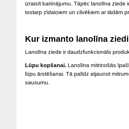
izraisīt kairinājumu. Tāpēc lanolīna ziede i
tostarp zīdaiņiem un cilvēkiem ar tādām
Kur izmanto lanolīna zied
Lanolīna ziede ir daudzfunkcionāls produk
Lūpu kopšanai.
Lanolīna mitrinošās īpašī
lūpu ārstēšanai. Tā palīdz atjaunot mitru
sausumu.