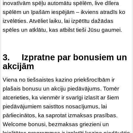
inovatīvām spēļu automātu spēlēm, live dīlera
spēlēm un īpašām iespējām – ikviens atradīs ko
izvēlēties. Atvēliet laiku, lai izpētītu dažādas
spēles un atklātu, kas atbilst tieši Jūsu gaumei.
3. Izpratne par bonusiem un
akcijām
Viena no tiešsaistes kazino priekšrocībām ir
plašais bonusu un akciju piedāvājums. Tomēr
atcerieties, ka vienmēr ir svarīgi izlasīt ar šiem
piedāvājumiem saistītos nosacījumus, lai
pārliecinātos, ka saprotat izmaksas prasības.
Welcome bonusi, bezmaksas griezieni un