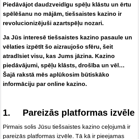
Piedāvājot daudzveidīgu spēļu klāstu un ērtu
spēlēšanu no mājām, tiešsaistes kazino ir
revolucionizējuši azartspēļu nozari.
Ja Jūs interesē tiešsaistes kazino pasaule un
vēlaties izpētīt šo aizraujošo sfēru, šeit
atradīsiet visu, kas Jums jāzina.
Kazino
piedāvājumi
, spēļu klāsts, drošība un vēl…
Šajā rakstā mēs aplūkosim būtiskāko
informāciju par online kazino.
1. Pareizās platformas izvēle
Pirmais solis Jūsu tiešsaistes kazino ceļojumā ir
pareizās platformas izvēle. Tā kā ir pieejamas