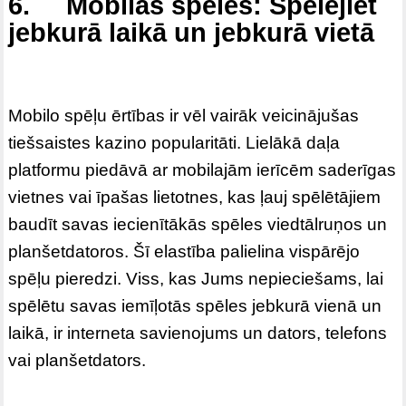
6. Mobilās spēles: Spēlējiet
jebkurā laikā un jebkurā vietā
Mobilo spēļu ērtības ir vēl vairāk veicinājušas
tiešsaistes kazino popularitāti. Lielākā daļa
platformu piedāvā ar mobilajām ierīcēm saderīgas
vietnes vai īpašas lietotnes, kas ļauj spēlētājiem
baudīt savas iecienītākās spēles viedtālruņos un
planšetdatoros. Šī elastība palielina vispārējo
spēļu pieredzi. Viss, kas Jums nepieciešams, lai
spēlētu savas iemīļotās spēles jebkurā vienā un
laikā, ir interneta savienojums un dators, telefons
vai planšetdators.