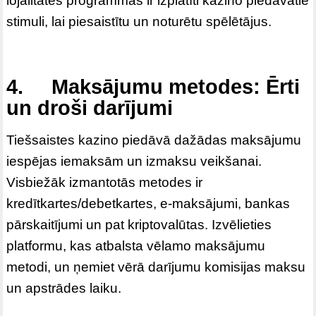
lojalitātes programmas ir izplatīti kazino piedāvātie
stimuli, lai piesaistītu un noturētu spēlētājus.
4. Maksājumu metodes: Ērti
un droši darījumi
Tiešsaistes kazino piedāvā dažādas maksājumu
iespējas iemaksām un izmaksu veikšanai.
Visbiežāk izmantotās metodes ir
kredītkartes/debetkartes, e-maksājumi, bankas
pārskaitījumi un pat kriptovalūtas. Izvēlieties
platformu, kas atbalsta vēlamo maksājumu
metodi, un ņemiet vērā darījumu komisijas maksu
un apstrādes laiku.