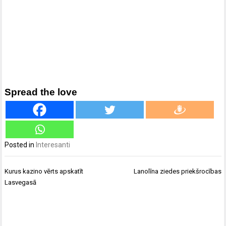
Spread the love
Posted in
Interesanti
Ziņu
Kurus kazino vērts apskatīt
Lanolīna ziedes priekšrocības
izvēlne
Lasvegasā