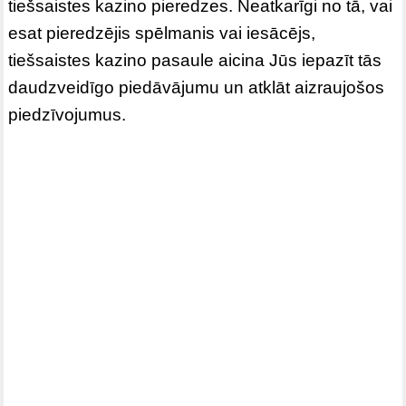
tiešsaistes kazino pieredzes. Neatkarīgi no tā, vai
esat pieredzējis spēlmanis vai iesācējs,
tiešsaistes kazino pasaule aicina Jūs iepazīt tās
daudzveidīgo piedāvājumu un atklāt aizraujošos
piedzīvojumus.