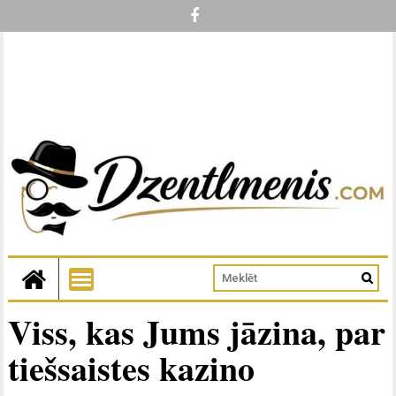
Viss, kas Jums jāzina, par
tiešsaistes kazino