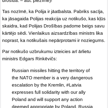
drošība. – aut. piezīme)!
Tas nozīmē, ka Polija ir jāatbalsta. Pabriks sacīja,
ka jāsagaida Polijas reakcija uz notikušo, kas kļūs
skaidra, kad Polijas Drošības padome beigs savu
kārtējo sēdi. Vienlaikus aizsardzības ministrs lika
noprast, ka notikušais nepārprotami ir noziegums.
Par notikušo uzbrukumu izteicies arī ārlietu
ministrs Edgars Rinkēvičs:
Russian missiles hitting the territory of
the NATO member is a very dangerous
escalation by the Kremlin,
#Latvia
expresses full solidarity with our ally
Poland and will support any action
deemed appropriate by Poland. Russia