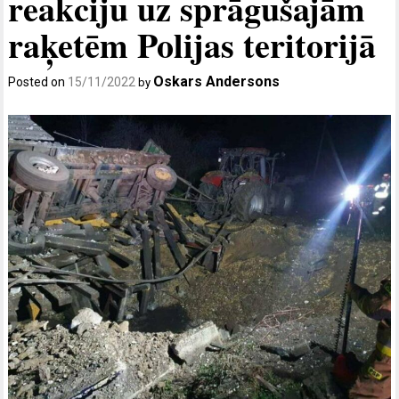
reakciju uz sprāgušajām
raķetēm Polijas teritorijā
Oskars Andersons
Posted on
15/11/2022
by