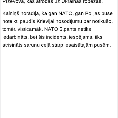
Prževovā, kas atrodas uz Ukrainas robežas.
Kalniņš norādīja, ka gan NATO, gan Polijas puse
noteikti paudīs Krievijai nosodījumu par notikušo,
tomēr, visticamāk, NATO 5.pants netiks
iedarbināts, bet šis incidents, iespējams, tiks
atrisināts sarunu ceļā starp iesaistītajām pusēm.