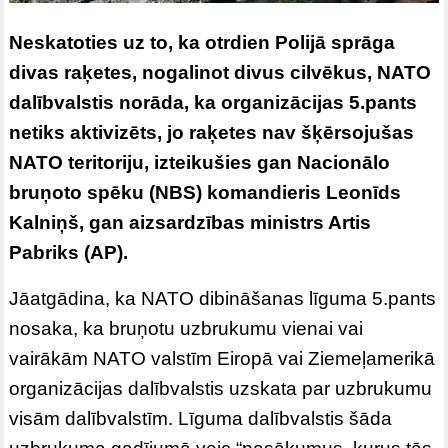
Neskatoties uz to, ka otrdien Polijā sprāga
divas raķetes, nogalinot divus cilvēkus, NATO
dalībvalstis norāda, ka organizācijas 5.pants
netiks aktivizēts, jo raķetes nav šķērsojušas
NATO teritoriju, izteikušies gan Nacionālo
bruņoto spēku (NBS) komandieris Leonīds
Kalniņš, gan aizsardzības ministrs Artis
Pabriks (AP).
Jāatgādina, ka NATO dibināšanas līguma 5.pants
nosaka, ka bruņotu uzbrukumu vienai vai
vairākām NATO valstīm Eiropā vai Ziemeļamerikā
organizācijas dalībvalstis uzskata par uzbrukumu
visām dalībvalstīm. Līguma dalībvalstis šāda