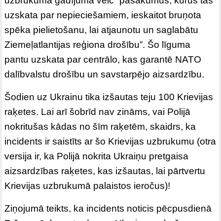
uzbrukuma gadījumā veic “pasākumus, kurus tās
uzskata par nepieciešamiem, ieskaitot bruņota
spēka pielietošanu, lai atjaunotu un saglabātu
Ziemeļatlantijas reģiona drošību”. Šo līguma
pantu uzskata par centrālo, kas garantē NATO
dalībvalstu drošību un savstarpējo aizsardzību.
Šodien uz Ukrainu tika izšautas teju 100 Krievijas
raķetes. Lai arī šobrīd nav zināms, vai Polijā
nokritušas kādas no šīm raķetēm, skaidrs, ka
incidents ir saistīts ar šo Krievijas uzbrukumu (otra
versija ir, ka Polijā nokrita Ukraiņu pretgaisa
aizsardzības raķetes, kas izšautas, lai pārtvertu
Krievijas uzbrukumā palaistos ieročus)!
Ziņojumā teikts, ka incidents noticis pēcpusdienā