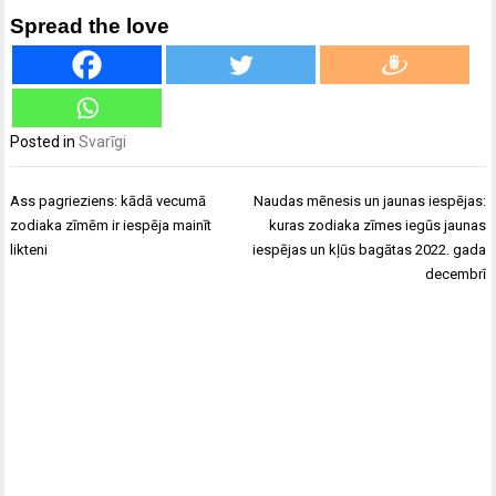
Spread the love
Posted in
Svarīgi
Ziņu
Ass pagrieziens: kādā vecumā
Naudas mēnesis un jaunas iespējas:
izvēlne
zodiaka zīmēm ir iespēja mainīt
kuras zodiaka zīmes iegūs jaunas
likteni
iespējas un kļūs bagātas 2022. gada
decembrī