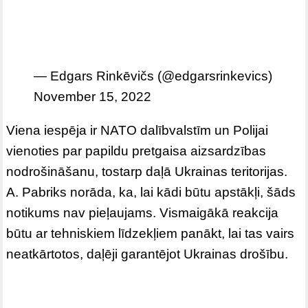
— Edgars Rinkēvičs (@edgarsrinkevics)
November 15, 2022
Viena iespēja ir NATO dalībvalstīm un Polijai
vienoties par papildu pretgaisa aizsardzības
nodrošināšanu, tostarp daļā Ukrainas teritorijas.
A. Pabriks norāda, ka, lai kādi būtu apstākļi, šāds
notikums nav pieļaujams. Vismaigākā reakcija
būtu ar tehniskiem līdzekļiem panākt, lai tas vairs
neatkārtotos, daļēji garantējot Ukrainas drošību.