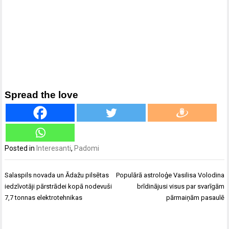
Spread the love
Posted in
Interesanti
,
Padomi
Ziņu
Salaspils novada un Ādažu pilsētas
Populārā astroloģe Vasilisa Volodina
izvēlne
iedzīvotāji pārstrādei kopā nodevuši
brīdinājusi visus par svarīgām
7,7 tonnas elektrotehnikas
pārmaiņām pasaulē