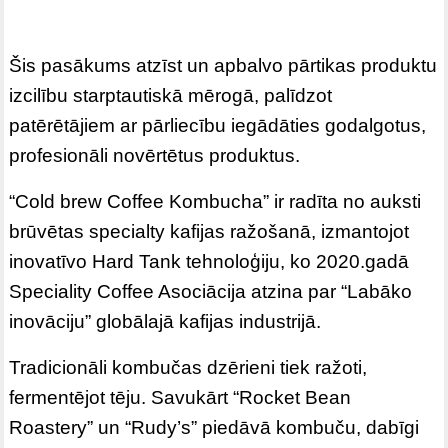
Šis pasākums atzīst un apbalvo pārtikas produktu
izcilību starptautiskā mērogā, palīdzot
patērētājiem ar pārliecību iegādāties godalgotus,
profesionāli novērtētus produktus.
“Cold brew Coffee Kombucha” ir radīta no auksti
brūvētas specialty kafijas ražošanā, izmantojot
inovatīvo Hard Tank tehnoloģiju, ko 2020.gadā
Speciality Coffee Asociācija atzina par “Labāko
inovāciju” globālajā kafijas industrijā.
Tradicionāli kombučas dzērieni tiek ražoti,
fermentējot tēju. Savukārt “Rocket Bean
Roastery” un “Rudy’s” piedāvā kombuču, dabīgi