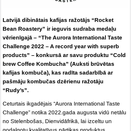
Latvijā dibinātais kafijas ražotājs “Rocket
Bean Roastery” ir ieguvis sudraba medaļu
vērienīgajā – “The Aurora International Taste
Challenge 2022 – A record year with superb
products” – konkursā ar savu produktu “Cold
brew Coffee Kombucha” (Auksti brūvētas
kafijas kombuča), kas radīta sadarbībā ar
pašmāju kombučas dzērienu ražotāju
“Rudy’s”.
Ceturtais ikgadējais “Aurora International Taste
Challenge” notika 2022.gada augusta vidū netālu
no Stelenbošas, Dienvidāfrikā, lai izceltu un
godalgotu kvalitatīvus pārtikas produktus.