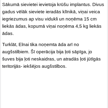
Sākumā sievietei ievietoja krūšu implantus. Divus
gadus vēlāk sieviete ieradās klīnikā, viņai veica
iegriezumus ap visu vidukli un noņēma 15 cm
liekās ādas, kopumā viņai noņēma 4,5 kg liekās
ādas.
Turklāt, Elnai tika noņemta āda arī no
augšstilbiem. Šī operācija bija ļoti sāpīga, jo
šuves bija ļoti neskaidras, un atradās ļoti jūtīgās
teritorijās- iekšējos augšstilbos.