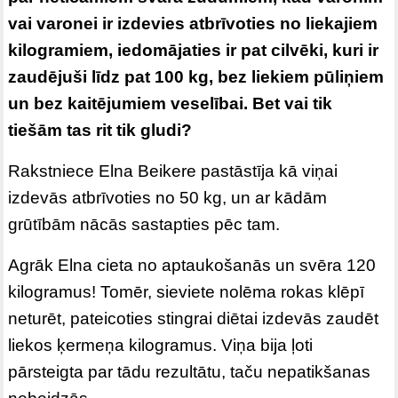
vai varonei ir izdevies atbrīvoties no liekajiem
kilogramiem, iedomājaties ir pat cilvēki, kuri ir
zaudējuši līdz pat 100 kg, bez liekiem pūliņiem
un bez kaitējumiem veselībai. Bet vai tik
tiešām tas rit tik gludi?
Rakstniece Elna Beikere pastāstīja kā viņai
izdevās atbrīvoties no 50 kg, un ar kādām
grūtībām nācās sastapties pēc tam.
Agrāk Elna cieta no aptaukošanās un svēra 120
kilogramus! Tomēr, sieviete nolēma rokas klēpī
neturēt, pateicoties stingrai diētai izdevās zaudēt
liekos ķermeņa kilogramus. Viņa bija ļoti
pārsteigta par tādu rezultātu, taču nepatikšanas