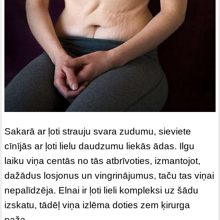
Sakarā ar ļoti strauju svara zudumu, sieviete
cīnījās ar ļoti lielu daudzumu liekās ādas. Ilgu
laiku viņa centās no tās atbrīvoties, izmantojot,
dažādus losjonus un vingrinājumus, taču tas viņai
nepalīdzēja. Elnai ir ļoti lieli kompleksi uz šādu
izskatu, tādēļ viņa izlēma doties zem ķirurga
naža.