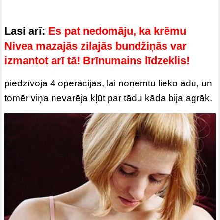
Lasi arī:
Es pat nedomāju, ka krēmu
Nivea mazajās zilajās bundžiņās var
izmantot arī tā! Brīnumains līdzeklis!
piedzīvoja 4 operācijas, lai noņemtu lieko ādu, un
tomēr viņa nevarēja kļūt par tādu kāda bija agrāk.