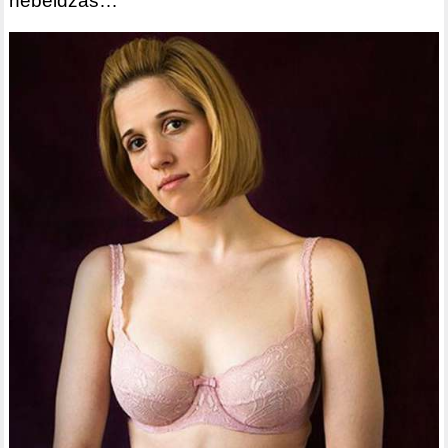
nebeidzās…