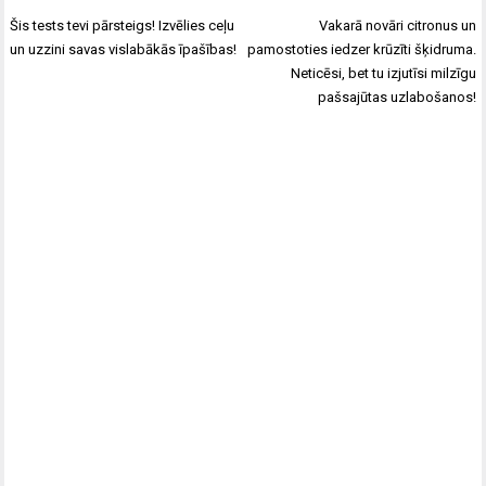
Ziņu
Šis tests tevi pārsteigs! Izvēlies ceļu
Vakarā novāri citronus un
izvēlne
un uzzini savas vislabākās īpašības!
pamostoties iedzer krūzīti šķidruma.
Neticēsi, bet tu izjutīsi milzīgu
pašsajūtas uzlabošanos!