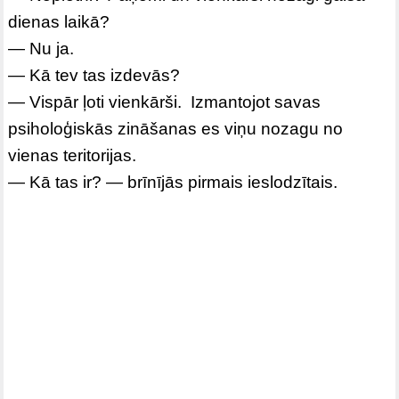
dienas laikā?
— Nu ja.
— Kā tev tas izdevās?
— Vispār ļoti vienkārši. Izmantojot savas
psiholoģiskās zināšanas es viņu nozagu no
vienas teritorijas.
— Kā tas ir? — brīnījās pirmais ieslodzītais.