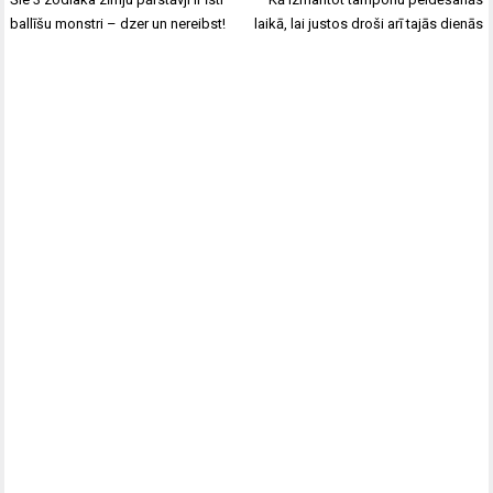
izvēlne
ballīšu monstri – dzer un nereibst!
laikā, lai justos droši arī tajās dienās