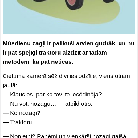
Mūsdienu zagļi ir palikuši arvien gudrāki un nu
ir pat spējīgi traktoru aizdzīt ar tādām
metodēm, ka pat neticās.
Cietuma kamerā sēž divi ieslodzītie, viens otram
jautā:
— Klausies, par ko tevi te iesēdināja?
— Nu vot, nozagu… — atbild otrs.
— Ko nozagi?
— Traktoru…
— Nopietni? Paņēmi un vienkārši nozagi gaišā