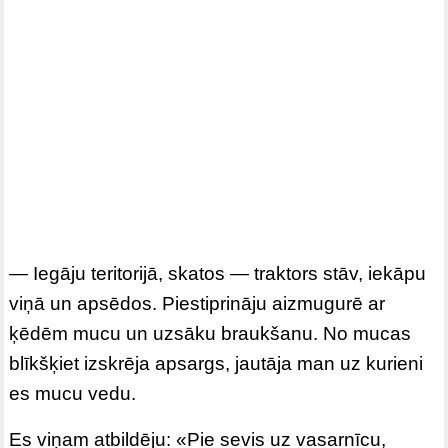
— Iegāju teritorijā, skatos — traktors stāv, iekāpu
viņā un apsēdos. Piestiprināju aizmugurē ar
ķēdēm mucu un uzsāku braukšanu. No mucas
blīkšķiet izskrēja apsargs, jautāja man uz kurieni
es mucu vedu.
Es viņam atbildēju: «Pie sevis uz vasarnīcu,