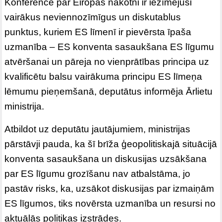
Konference par Eiropas nākotni ir iezīmējusi
vairākus neviennozīmīgus un diskutablus
punktus, kuriem ES līmenī ir pievērsta īpaša
uzmanība – ES konventa sasaukšana ES līgumu
atvēršanai un pāreja no vienprātības principa uz
kvalificētu balsu vairākuma principu ES līmeņa
lēmumu pieņemšanā, deputātus informēja Ārlietu
ministrija.
Atbildot uz deputātu jautājumiem, ministrijas
pārstāvji pauda, ka šī brīža ģeopolitiskajā situācijā
konventa sasaukšana un diskusijas uzsākšana
par ES līgumu grozīšanu nav atbalstāma, jo
pastāv risks, ka, uzsākot diskusijas par izmaiņām
ES līgumos, tiks novērsta uzmanība un resursi no
aktuālās politikas izstrādes.