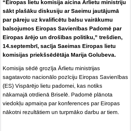
“Eiropas lietu komisija aicina Ārlietu ministriju
sākt plašāku diskusiju ar Saeimu jautājumā
par pāreju uz kvalificētu balsu vairākumu
balsojumos Eiropas Savienības Padomē par
Eiropas ārējo un drošības politiku,” trešdien,
14.septembrī, sacīja Saeimas Eiropas lietu
komisijas priekšsēdētāja Marija Golubeva.
Komisija sēdē grozīja Ārlietu ministrijas
sagatavoto nacionālo pozīciju Eiropas Savienības
(ES) Vispārējo lietu padomei, kas notiks
nākamajā otrdienā Briselē. Padomē plānota
viedokļu apmaiņa par konferences par Eiropas
nākotni rezultātiem un turpmāko darbu ar tiem.