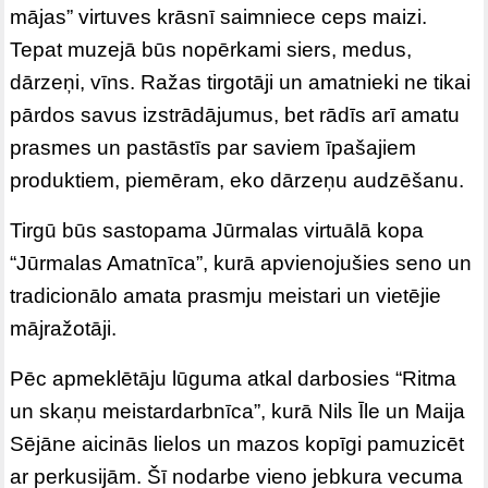
mājas” virtuves krāsnī saimniece ceps maizi.
Tepat muzejā būs nopērkami siers, medus,
dārzeņi, vīns. Ražas tirgotāji un amatnieki ne tikai
pārdos savus izstrādājumus, bet rādīs arī amatu
prasmes un pastāstīs par saviem īpašajiem
produktiem, piemēram, eko dārzeņu audzēšanu.
Tirgū būs sastopama Jūrmalas virtuālā kopa
“Jūrmalas Amatnīca”, kurā apvienojušies seno un
tradicionālo amata prasmju meistari un vietējie
mājražotāji.
Pēc apmeklētāju lūguma atkal darbosies “Ritma
un skaņu meistardarbnīca”, kurā Nils Īle un Maija
Sējāne aicinās lielos un mazos kopīgi pamuzicēt
ar perkusijām. Šī nodarbe vieno jebkura vecuma