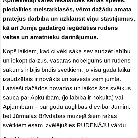
Apmeklētāji varēs iesaistīties senās spēlēs,
piedalīties meistarklasēs, vērot dažādu amata
pratējus darbībā un uzklausīt viņu stāstījumus,
kā arī Jumja gadatirgū iegādāties rudens
veltes un amatnieku darinājumus.
Kopš laikiem, kad cilvēki sāka sev audzēt labību
un iekopt dārzus, vasaras nobeigums un rudens
sākums ir bijis brīdis svētkiem, jo visa gada laikā
izaudzētais ir novākts un savests zem jumta.
Latvieši dažādos novados un laikos šos svētkus
sauca par Apkūlībām, (jo labība ir nokulta) vai
Apjūmībām – par godu auglības dievībai Jumim,
bet Jūrmalas Brīvdabas muzejā šiem ražas
svētkiem esam izvēlējušies RUDENĀJU vārdu.