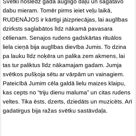
Svētki noslēdz gada auglīgo daļu un sagatavo
dabu mieram. Tomēr pirms ieiet veļu laikā,
RUDENĀJOS ir kārtīgi jāizpriecājas, lai auglības
dzirksts saglabātos līdz nākamā pavasara
cēlienam. Senajos rudens gadskārtas rituālos
liela cieņā bija auglības dievība Jumis. To dzina
pa lauku līdz noķēra un palika zem akmens, lai
tas tur paliktus līdz nākamajam gadam. Jumja
svētkos pušķoja sētu ar vārpām un vainagiem.
Pateicībā Jumim cēla galdā lielu maizes klaipu,
kas cepts no “triju dienu maluma” un citas rudens
veltes. Tika ēsts, dzerts, dziedāts un muzicēts. Arī
gadatirgus bija ražas svētku sastāvdaļa.