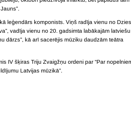
s Jauns”.
s kā leģendārs komponists. Viņš radīja vienu no Dzi
”, vadīja vienu no 20. gadsimta labākajām latviešu
tnu dārzs”, kā arī sacerējis mūziku daudzām teātra
s IV šķiras Triju Zvaigžņu ordeni par “Par nopelnie
ldījumu Latvijas mūzikā”.