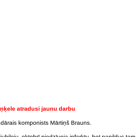
Viņķele atradusi jaunu darbu
endārais komponists Mārtiņš Brauns.
bileju, oktobrī piedzīvoja infarktu, bet papildus tam