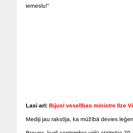
iemeslu!”
Lasi arī:
Bijusī veselības ministre Ilze 
Mediji jau rakstīja, ka mūžībā devies leģ
Brauns, kurš septembra vidū atzīmēja 70. ju