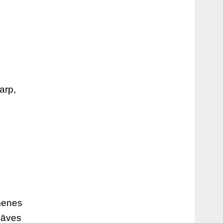
arp,
imenes
nāves