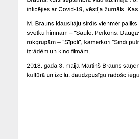
inficējies ar Covid-19, vēstīja žurnāls “Ka
M. Brauns klausītāju sirdīs vienmēr palik
svētku himnām – “Saule. Pērkons. Daugava
rokgrupām – “Sīpoli”, kamerkori “Sindi pu
izrādēm un kino filmām.
2018. gada 3. maijā Mārtiņš Brauns saņēmi
kultūrā un izcilu, daudzpusīgu radošo iegu