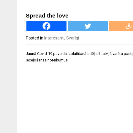
Spread the love
Posted in
Interesanti
,
Svarīgi
Ziņu
Jaunā Covid-19 paveida izplatīšanās dēļ arī Latvijā varētu pasti
izvēlne
ieceļošanas noteikumus