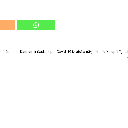
prināt
Kariņam ir šaubas par Covid-19 izraisīto nāvju statistikas pilnīgu a