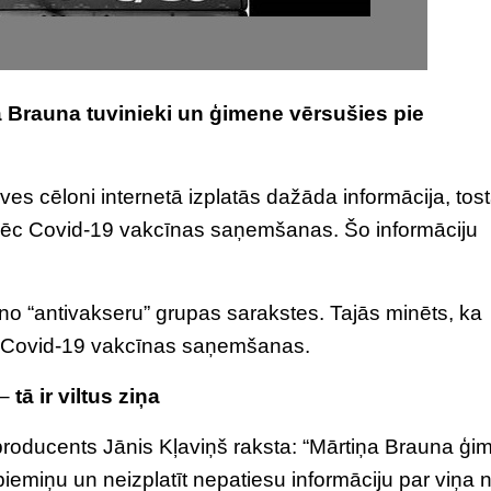
 Brauna tuvinieki un ģimene vērsušies pie
s cēloni internetā izplatās dažāda informācija, tost
 pēc Covid-19 vakcīnas saņemšanas. Šo informāciju
no “antivakseru” grupas sarakstes. Tajās minēts, ka
ēc Covid-19 vakcīnas saņemšanas.
 –
tā ir viltus ziņa
 producents Jānis Kļaviņš raksta: “Mārtiņa Brauna ģ
iemiņu un neizplatīt nepatiesu informāciju par viņa 