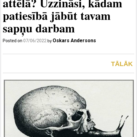
attēlā? Uzzināsi, kādam
patiesībā jābūt tavam
sapņu darbam
Oskars Andersons
Posted on
07/06/2022
by
TĀLĀK