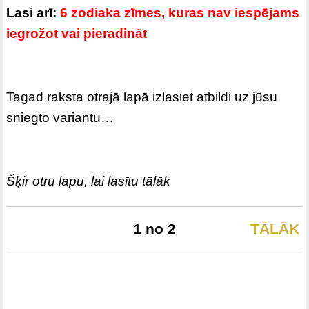
Lasi arī:
6 zodiaka zīmes, kuras nav iespējams
iegrožot vai pieradināt
Tagad raksta otrajā lapā izlasiet atbildi uz jūsu
sniegto variantu…
Šķir otru lapu, lai lasītu tālāk
1 no 2
TĀLĀK