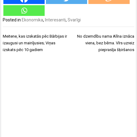
Posted in
Ekonomika
,
Interesanti
,
Svarīgi
Ziņu
Meitene, kas izskatās pēc Bārbijas ir
No dzemdību nama Alīna iznāca
izvēlne
izaugusi un mainījusies; Viņas
viena, bez bērna. Vīrs uzreiz
izskats pēc 10 gadiem
pieprasīja šķiršanos