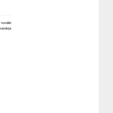
ar nonākt
cenārijs