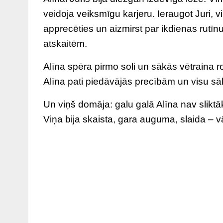
veidoja veiksmīgu karjeru. Ieraugot Juri, v
apprecēties un aizmirst par ikdienas rutī
atskaitēm.
Alīna spēra pirmo soli un sākās vētraina r
Alīna pati piedāvājās precībām un visu sā
Un viņš domāja: galu galā Alīna nav sliktā
Viņa bija skaista, gara auguma, slaida –