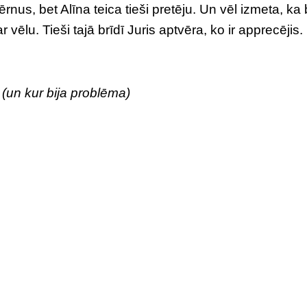
 bērnus, bet Alīna teica tieši pretēju. Un vēl izmeta, ka
r vēlu. Tieši tajā brīdī Juris aptvēra, ko ir apprecējis.
k (un kur bija problēma)