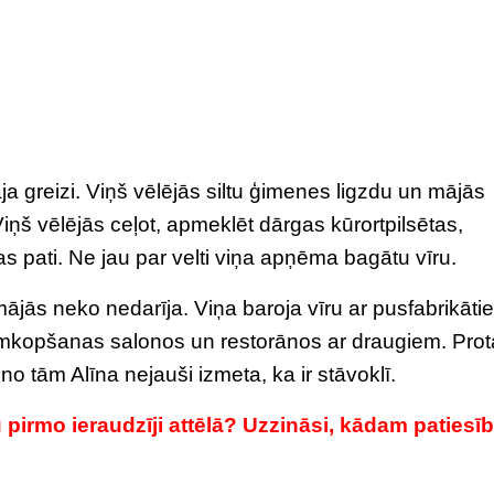
a greizi. Viņš vēlējās siltu ģimenes ligzdu un mājās
 Viņš vēlējās ceļot, apmeklēt dārgas kūrortpilsētas,
as pati. Ne jau par velti viņa apņēma bagātu vīru.
ājās neko nedarīja. Viņa baroja vīru ar pusfabrikāti
umkopšanas salonos un restorānos ar draugiem. Pro
o tām Alīna nejauši izmeta, ka ir stāvoklī.
u pirmo ieraudzīji attēlā? Uzzināsi, kādam patiesī