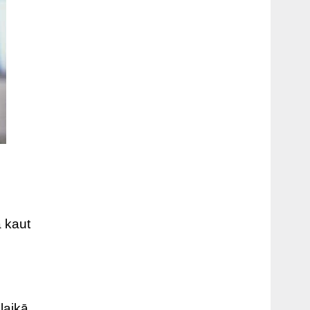
a kaut
 laikā