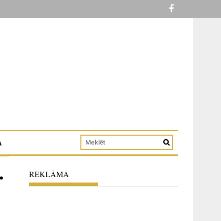
A
.
REKLĀMA