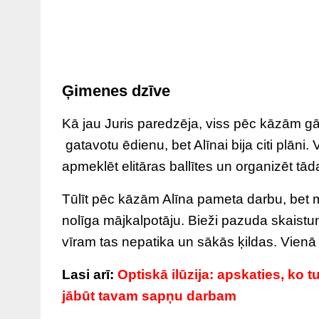
Ģimenes dzīve
Kā jau Juris paredzēja, viss pēc kāzām gāj
gatavotu ēdienu, bet Alīnai bija citi plāni.
apmeklēt elitāras ballītes un organizēt tād
Tūlīt pēc kāzām Alīna pameta darbu, bet m
nolīga mājkalpotāju. Bieži pazuda skaist
vīram tas nepatika un sākās ķildas. Vienā n
Lasi arī:
Optiskā ilūzija: apskaties, ko t
jābūt tavam sapņu darbam