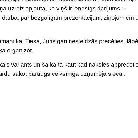
iņa uzreiz apjauta, ka viņš ir ienesīgs darījums –
nu darbā, par bezgalīgām prezentācijām, ziņojumiem 
omantika. Tiesa, Juris gan nesteidzās precēties, tāp
ka organizēt.
kais variants un šā kā tā kaut kad nāksies apprecēti
 vārdu sakot paraugs veiksmīga uzņēmēja sievai.