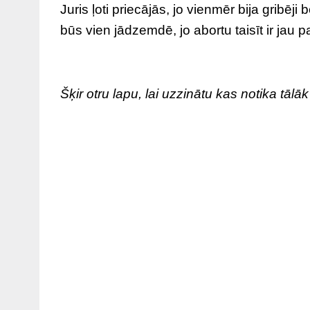
Juris ļoti priecājās, jo vienmēr bija gribēji
būs vien jādzemdē, jo abortu taisīt ir jau pa
Šķir otru lapu, lai uzzinātu kas notika tālā