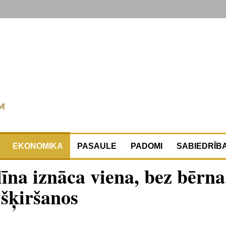
EKONOMIKA
PASAULE
PADOMI
SABIEDRĪB
na iznāca viena, bez bērna
 šķiršanos