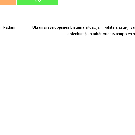
āsi, kādam
Ukrainā izveidojusies bīstama situācija – valsts aizstāvji v
aplenkumā un atkārtoties Mariupoles s