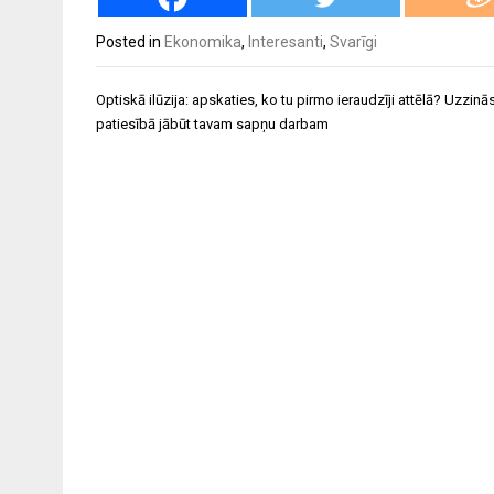
Posted in
Ekonomika
,
Interesanti
,
Svarīgi
Ziņu
Optiskā ilūzija: apskaties, ko tu pirmo ieraudzīji attēlā? Uzzin
izvēlne
patiesībā jābūt tavam sapņu darbam