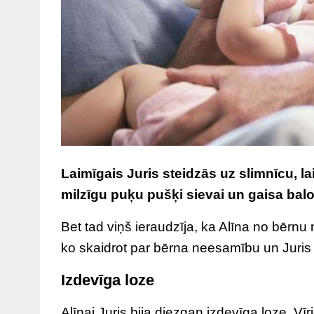
Laimīgais Juris steidzās uz slimnīcu, la
milzīgu puķu pušķi sievai un gaisa bal
Bet tad viņš ieraudzīja, ka Alīna no bērnu
ko skaidrot par bērna neesamību un Juris
Izdevīga loze
Alīnai Juris bija diezgan izdevīga loze. Vīr