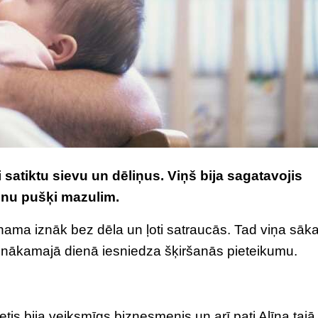
i satiktu sievu un dēliņus. Viņš bija sagatavojis
onu pušķi mazulim.
 nama iznāk bez dēla un ļoti satraucās. Tad viņa sāk
 nākamajā dienā iesniedza šķiršanās pieteikumu.
ietis bija veiksmīgs biznesmenis un arī pati Alīna tajā