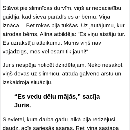
Stāvot pie slimnīcas durvīm, viņš ar nepacietību
gaidīja, kad sieva parādīsies ar bērnu. Viņa
iznāca… Bet rokas bija tukšas. Uz jautājumu, kur
atrodas bērns, Alīna atbildēja: “Es viņu atstāju tur.
Es uzrakstīju atteikumu. Mums viņš nav
vajadzīgs, mēs vēl esam tik jauni!”
Juris nespēja noticēt dzirdētajam. Neko nesakot,
viņš devās uz slimnīcu, atrada galveno ārstu un
izskaidroja situāciju.
“
Es vedu dēlu mājās,” sacīja
Juris.
Sievietei, kura darba gadu laikā bija redzējusi
daudz, acīs sariesās asaras. Reti viņa sastapa