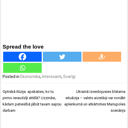
Spread the love
Posted in
Ekonomika
,
Interesanti
,
Svarīgi
Ziņu
Optiskā ilūzija: apskaties, ko tu
Ukrainā izveidojusies bīstama
izvēlne
pirmo ieraudzīji attēlā? Uzzināsi,
situācija – valsts aizstāvji var nonākt
kādam patiesībā jābūt tavam sapņu
aplenkumā un atkārtoties Mariupoles
darbam
scenārijs