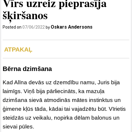
Vīrs uzreiz pieprasīja
šķiršanos
Oskars Andersons
Posted on
07/06/2022
by
ATPAKAĻ
Bērna dzimšana
Kad Alīna devās uz dzemdību namu, Juris bija
laimīgs. Viņš bija pārliecināts, ka mazuļa
dzimšana sievā atmodinās mātes instinktus un
ģimene kļūs tāda, kādai tai vajadzētu būt. Vīrietis
steidzās uz veikalu, nopirka dēlam balonus un
sievai pūles.