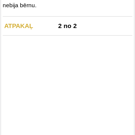
nebija bērnu.
ATPAKAĻ
2 no 2