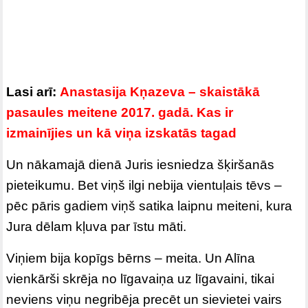
Lasi arī:
Anastasija Kņazeva – skaistākā
pasaules meitene 2017. gadā. Kas ir
izmainījies un kā viņa izskatās tagad
Un nākamajā dienā Juris iesniedza šķiršanās
pieteikumu. Bet viņš ilgi nebija vientuļais tēvs –
pēc pāris gadiem viņš satika laipnu meiteni, kura
Jura dēlam kļuva par īstu māti.
Viņiem bija kopīgs bērns – meita. Un Alīna
vienkārši skrēja no līgavaiņa uz līgavaini, tikai
neviens viņu negribēja precēt un sievietei vairs