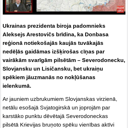
Ukrainas prezidenta biroja padomnieks
Aleksejs Arestovičs brīdina, ka Donbasa
reģionā notiekošajās kaujās tuvākajās
nedēļās gaidāmas izšķirošas cīņas par
vairākām svarīgām pilsētām – Severodonecku,
Slovjansku un Lisičansku, bet ukraiņu
spēkiem jāuzmanās no nokļūšanas
ielenkumā.
Ar jauniem uzbrukumiem Slovjanskas virzienā,
netālu esošajā Svjatogirskā un joprojām par
karstāko punktu dēvētajā Severodoneckas
pilsētā Krievijas bruņoto spēku vienības aktīvi