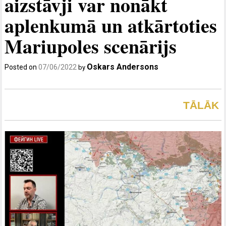
aizstāvji var nonākt
aplenkumā un atkārtoties
Mariupoles scenārijs
Oskars Andersons
Posted on
07/06/2022
by
TĀLĀK