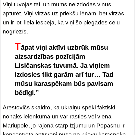
Viņi tuvojas tai, un mums neizdodas viņus
apturēt. Viņi virzās uz priekšu lēnām, bet virzās,
un ir ļoti liela iespēja, ka viņi šo piegādes ceļu
nogriezīs.
T
āpat viņi aktīvi uzbrūk mūsu
aizsardzības pozīcijām
Lisičanskas tuvumā. Ja viņiem
izdosies tikt garām arī tur… Tad
mūsu karaspēkam būs pavisam
bēdīgi.”
Arestovičs skaidro, ka ukraiņu spēki faktiski
nonāks ielenkumā un var rasties vēl viena
Mariupole, jo rajonā starp Izjumu un Popasnu ir
koncentrēta aptuveni puse no krievu karaspēka –