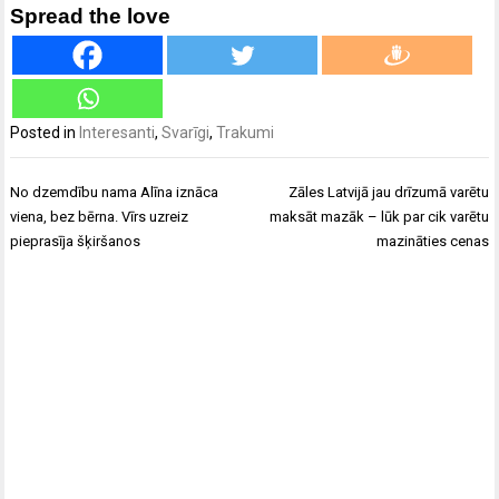
Spread the love
Posted in
Interesanti
,
Svarīgi
,
Trakumi
Ziņu
No dzemdību nama Alīna iznāca
Zāles Latvijā jau drīzumā varētu
izvēlne
viena, bez bērna. Vīrs uzreiz
maksāt mazāk – lūk par cik varētu
pieprasīja šķiršanos
mazināties cenas