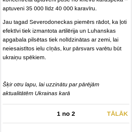
aptuveni 35 000 līdz 40 000 karavīru.
Jau tagad Severodoneckas piemērs rādot, ka ļoti
efektīvi tiek izmantota artilērija un Luhanskas
apgabala pilsētas tiek nolīdzinātas ar zemi, lai
neiesaistītos ielu cīņās, kur pārsvars varētu būt
ukraiņu spēkiem.
Šķir otru lapu, lai uzzinātu par pārējām
aktualitātēm Ukrainas karā
1 no 2
TĀLĀK