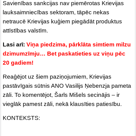
Savienības sankcijas nav piemērotas Krievijas
lauksaimniecības sektoram, tāpēc nekas
netraucē Krievijas kuģiem piegādāt produktus
attīstības valstīm.
Lasi arī:
Viņa piedzima, pārklāta simtiem milzu
dzimumzīmju… Bet paskatieties uz viņu pēc
20 gadiem!
Reaģējot uz šiem paziņojumiem, Krievijas
pastāvīgais sūtnis ANO Vasilijs Ņebenzja pameta
zāli. To komentējot, Šarls Mišels secinājis – ir
vieglāk pamest zāli, nekā klausīties patiesību.
KONTEKSTS: