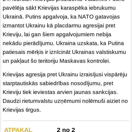
pavēlēja sākt Krievijas karaspēka iebrukumu
Ukrainā. Putins apgalvoja, ka NATO gatavojas
izmantot Ukrainu kā placdarmu agresijai pret
Krieviju, lai gan šiem apgalvojumiem nebija
nekādu pierādījumu. Ukraina uzskata, ka Putina
patiesais mērķis ir iznīcināt Ukrainas valstiskumu
un pakļaut šo teritoriju Maskavas kontrolei.
Krievijas agresija pret Ukrainu izraisījusi vispārēju
starptautiskās sabiedrības nosodījumu, pret
Krieviju tiek ieviestas arvien jaunas sankcijas.
Daudzi rietumvalstu uzņēmumi nolēmuši aiziet no
Krievijas tirgus.
ATPAKAĻ
2 no 2