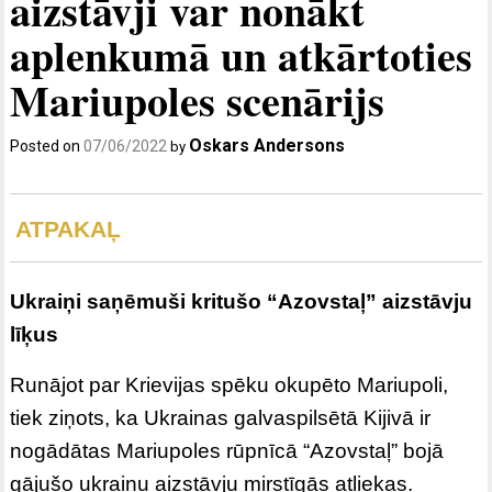
aizstāvji var nonākt
aplenkumā un atkārtoties
Mariupoles scenārijs
Oskars Andersons
Posted on
07/06/2022
by
ATPAKAĻ
Ukraiņi saņēmuši kritušo “Azovstaļ” aizstāvju
līķus
Runājot par Krievijas spēku okupēto Mariupoli,
tiek ziņots, ka Ukrainas galvaspilsētā Kijivā ir
nogādātas Mariupoles rūpnīcā “Azovstaļ” bojā
gājušo ukraiņu aizstāvju mirstīgās atliekas.