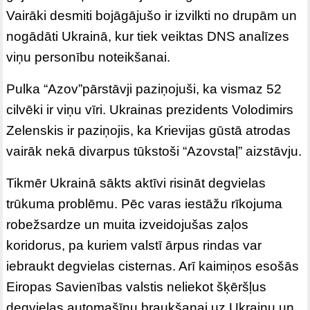
Vairāki desmiti bojāgājušo ir izvilkti no drupām un
nogādāti Ukrainā, kur tiek veiktas DNS analīzes
viņu personību noteikšanai.
Pulka “Azov”pārstāvji paziņojuši, ka vismaz 52
cilvēki ir viņu vīri. Ukrainas prezidents Volodimirs
Zelenskis ir paziņojis, ka Krievijas gūstā atrodas
vairāk nekā divarpus tūkstoši “Azovstaļ” aizstāvju.
Tikmēr Ukrainā sākts aktīvi risināt degvielas
trūkuma problēmu. Pēc varas iestāžu rīkojuma
robežsardze un muita izveidojušas zaļos
koridorus, pa kuriem valstī ārpus rindas var
iebraukt degvielas cisternas. Arī kaimiņos esošās
Eiropas Savienības valstis neliekot šķēršļus
degvielas automašīnu braukšanai uz Ukrainu un