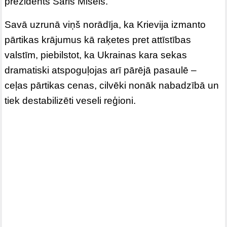
prezidents Šarls Mišels.
Savā uzrunā viņš norādīja, ka Krievija izmanto
pārtikas krājumus kā raķetes pret attīstības
valstīm, piebilstot, ka Ukrainas kara sekas
dramatiski atspoguļojas arī pārējā pasaulē –
ceļas pārtikas cenas, cilvēki nonāk nabadzībā un
tiek destabilizēti veseli reģioni.