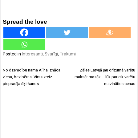
Spread the love
Posted in
Interesanti
,
Svarīgi
,
Trakumi
Ziņu
No dzemdību nama Alīna iznāca
Zāles Latvijā jau drīzumā varētu
izvēlne
viena, bez bērna. Vīrs uzreiz
maksāt mazāk – lūk par cik varētu
pieprasīja šķiršanos
mazināties cenas