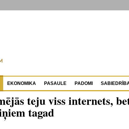
EKONOMIKA
PASAULE
PADOMI
SABIEDRĪB
ējās teju viss internets, be
viņiem tagad