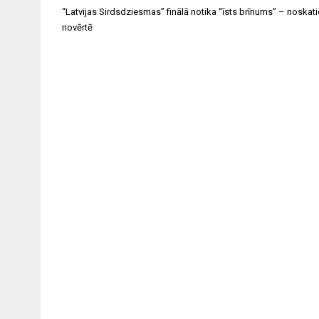
Ziņu
“Latvijas Sirdsdziesmas” finālā notika “īsts brīnums” – noskat
izvēlne
novērtē