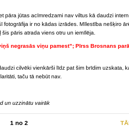
 bet pāra jūtas acīmredzami nav viltus kā daudzi inter
šī fotogrāfija ir no kādas izrādes. Mīlestība nešķiro ār
šis pāris atrada viens otru un iemīlēja.
viņš negrasās viņu pamest”; Pīrss Brosnans parā
udzi cilvēki vienkārši līdz pat šim brīdim uzskata, k
ularitāti, taču tā nebūt nav.
ad un uzzinātu vairāk
1 no 2
TĀ