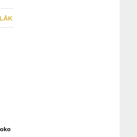
LĀK
joko