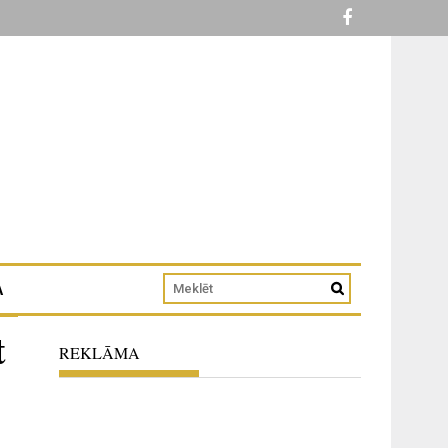
A
t
REKLĀMA