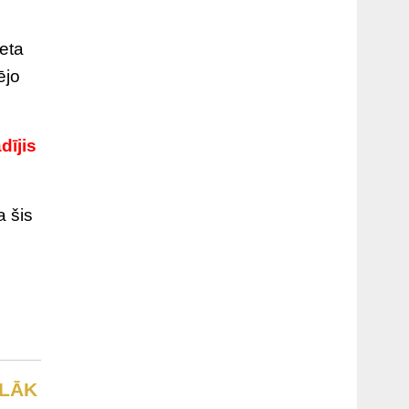
neta
ējo
dījis
a šis
LĀK