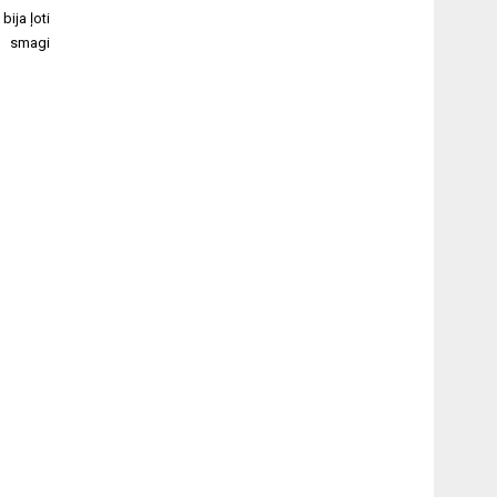
bija ļoti
smagi