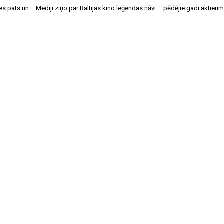
ies pats un
Mediji ziņo par Baltijas kino leģendas nāvi – pēdējie gadi aktierim 