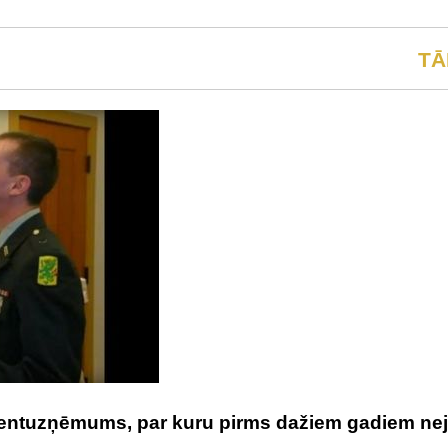
TĀ
omentuzņēmums, par kuru pirms dažiem gadiem ne