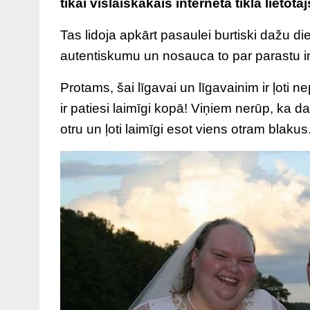
tikai vislaiskākais interneta tīkla lietotāj
Tas lidoja apkārt pasaulei burtiski dažu di
autentiskumu un nosauca to par parastu 
Protams, šai līgavai un līgavainim ir ļoti n
ir patiesi laimīgi kopā! Viņiem nerūp, ka da
otru un ļoti laimīgi esot viens otram blakus