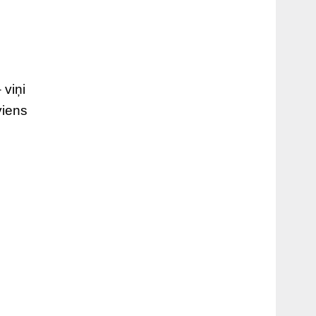
 viņi
viens