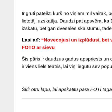
Ir grūti pateikt, kurš no viņiem mīl vairāk,
lietotāji uzskatīja. Daudzi pat apsvēra, ka 
izskatu, bet gan dvēseles skaistumu, tādēļ 
Lasi arī:
“Novecojusi un izplūdusi, bet 
FOTO ar sievu
Šis pāris ir daudzus gadus apspriests un da
ir viens liels teātris, lai viņi iegūtu sev pop
Šķir otru lapu, lai apskatītu pāra FOTI tag