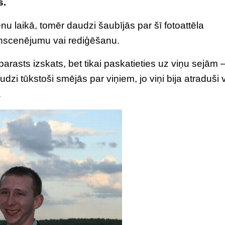
s.
enu laikā, tomēr daudzi šaubījās par šī fotoattēla
inscenējumu vai rediģēšanu.
eparasts izskats, bet tikai paskatieties uz viņu sejām –
udzi tūkstoši smējās par viņiem, jo viņi bija atraduši 
.