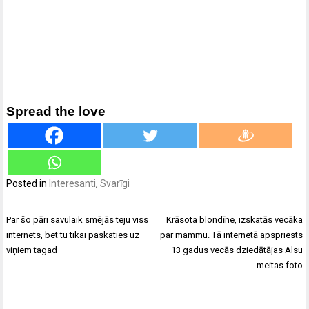
Spread the love
Posted in
Interesanti
,
Svarīgi
Ziņu
Par šo pāri savulaik smējās teju viss
Krāsota blondīne, izskatās vecāka
izvēlne
internets, bet tu tikai paskaties uz
par mammu. Tā internetā apspriests
viņiem tagad
13 gadus vecās dziedātājas Alsu
meitas foto