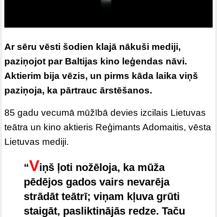
Ar sēru vēsti šodien klajā nākuši mediji,
paziņojot par Baltijas kino leģendas nāvi.
Aktierim bija vēzis, un pirms kāda laika viņš
paziņoja, ka pārtrauc ārstēšanos.
85 gadu vecumā mūžībā devies izcilais Lietuvas
teātra un kino aktieris Reģimants Adomaitis,
vēsta
Lietuvas mediji
.
V
“
iņš ļoti nožēloja, ka mūža
pēdējos gados vairs nevarēja
strādāt teātrī; viņam kļuva grūti
staigāt, pasliktinājās redze. Taču