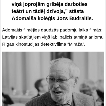
viņš joprojām gribēja darboties
teātrī un tādēļ dzīvoja,” stāsta
Adomaiša kolēģis Jozs Budraitis.
Adomaitis filmējies daudzās padomju laika filmās;
Latvijas skatītājiem viņš labi palicis atmiņā ar lomu
Rīgas kinostudijas detektīvfilmā “Mirāža”.