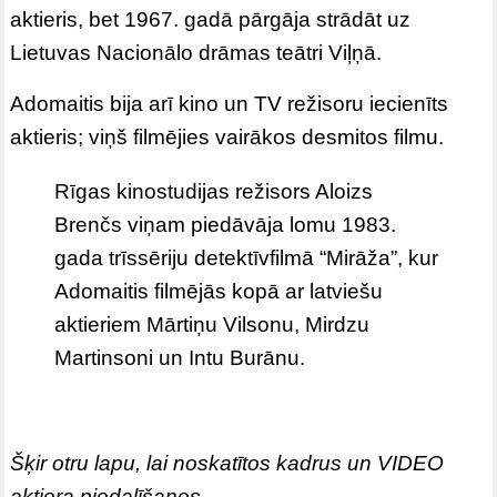
aktieris, bet 1967. gadā pārgāja strādāt uz
Lietuvas Nacionālo drāmas teātri Viļņā.
Adomaitis bija arī kino un TV režisoru iecienīts
aktieris; viņš filmējies vairākos desmitos filmu.
Rīgas kinostudijas režisors Aloizs
Brenčs viņam piedāvāja lomu 1983.
gada trīssēriju detektīvfilmā “Mirāža”, kur
Adomaitis filmējās kopā ar latviešu
aktieriem Mārtiņu Vilsonu, Mirdzu
Martinsoni un Intu Burānu.
Šķir otru lapu, lai noskatītos kadrus un VIDEO
aktiera piedalīšanos