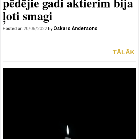
pēdējie gadi aktierim bija
ļoti smagi
Oskars Andersons
Posted on
20/06/2022
by
TĀLĀK