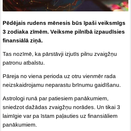
Pēdējais rudens mēnesis būs īpaši veiksmīgs
3 zodiaka zīmēm. Veiksme pilnībā izpaudīsies
finansiālā ziņā.
Tas nozīmē, ka pārstāvji izjutīs pilnu zvaigžņu
patronu atbalstu.
Pāreja no viena perioda uz otru vienmēr rada
neizskaidrojamu neparastu brīnumu gaidīšanu.
Astrologi runā par patiesiem panākumiem,
sniedzot dažādas zvaigžņu norādes. Un tikai 3
laimīgie var pa īstam paļauties uz finansiāliem
panākumiem.