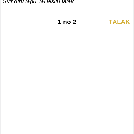
Šķir otru lapu, lai lasītu tālāk
1 no 2
TĀLĀK