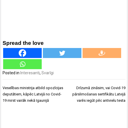
Spread the love
Posted in
Interesanti
,
Svarīgi
Ziņu
Veselības ministrija atbild opozīcijas
Drīzumā zināsim, vai Covid-19
izvēlne
deputātiem, kāpēc Latvijā no Covid-
pārslimošanas sertifikātu Latvijā
19 mirst vairāk nekā Igaunijā
varēs iegūt pēc antivielu testa