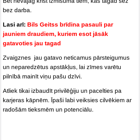
Bet nevajag krist izmisumā tiem, kas tagad sēž
bez darba.
Lasi arī:
Bils Geitss brīdina pasauli par
jauniem draudiem, kuriem esot jāsāk
gatavoties jau tagad
Zvaigznes jau gatavo neticamus pārsteigumus
un neparedzētus apstākļus, lai zīmes varētu
pilnībā mainīt viņu pašu dzīvi.
Atliek tikai izbaudīt privilēģiju un pacelties pa
karjeras kāpnēm. Īpaši labi veiksies cilvēkiem ar
radošām tieksmēm un potenciālu.