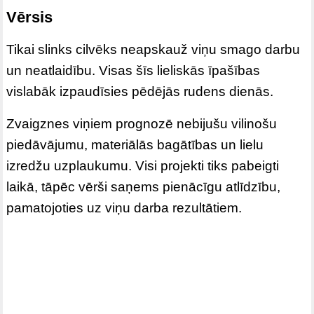
Vērsis
Tikai slinks cilvēks neapskauž viņu smago darbu
un neatlaidību. Visas šīs lieliskās īpašības
vislabāk izpaudīsies pēdējās rudens dienās.
Zvaigznes viņiem prognozē nebijušu vilinošu
piedāvājumu, materiālās bagātības un lielu
izredžu uzplaukumu. Visi projekti tiks pabeigti
laikā, tāpēc vērši saņems pienācīgu atlīdzību,
pamatojoties uz viņu darba rezultātiem.