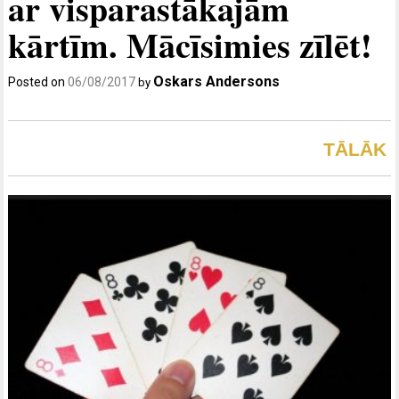
ar visparastākajām
kārtīm. Mācīsimies zīlēt!
Oskars Andersons
Posted on
06/08/2017
by
TĀLĀK