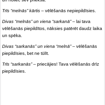
Trīs “melnās” kārtis
– vēlēšanās nepiepildīsies.
Divas “melnās” un viena “sarkanā”
– lai tava
vēlēšanās piepildītos, nāksies patērēt daudz laika
un spēka.
Divas “sarkanās” un viena “melnā”
– vēlēšanās
piepildīsies, bet ne tūlīt.
Trīs “sarkanās”
– priecājies! Tava vēlēšanās drīz
piepildīsies.