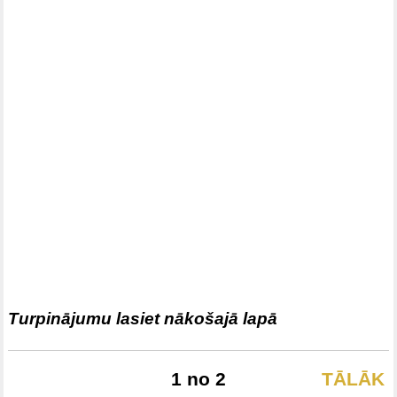
Turpinājumu lasiet nākošajā lapā
1 no 2
TĀLĀK