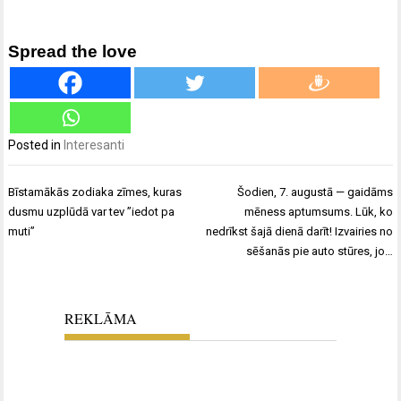
Spread the love
Posted in
Interesanti
Ziņu
Bīstamākās zodiaka zīmes, kuras
Šodien, 7. augustā — gaidāms
izvēlne
dusmu uzplūdā var tev ”iedot pa
mēness aptumsums. Lūk, ko
muti”
nedrīkst šajā dienā darīt! Izvairies no
sēšanās pie auto stūres, jo…
REKLĀMA