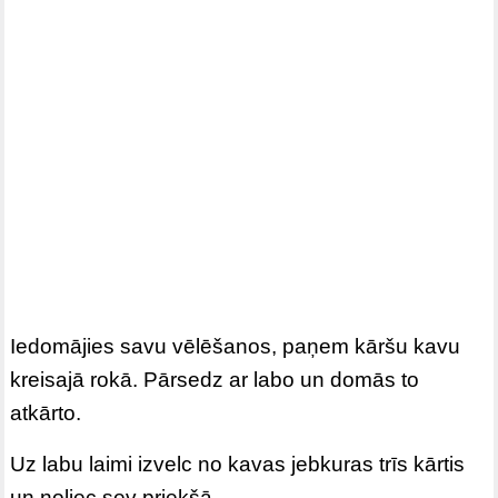
Iedomājies savu vēlēšanos, paņem kāršu kavu
kreisajā rokā. Pārsedz ar labo un domās to
atkārto.
Uz labu laimi izvelc no kavas jebkuras trīs kārtis
un noliec sev priekšā.