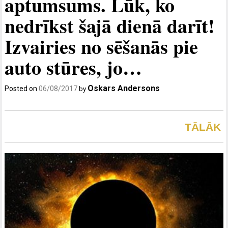
aptumsums. Lūk, ko
nedrīkst šajā dienā darīt!
Izvairies no sēšanās pie
auto stūres, jo…
Oskars Andersons
Posted on
06/08/2017
by
TĀLĀK