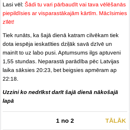
Lasi vēl:
Šādi tu vari pārbaudīt vai tava vēlēšanās
piepildīsies ar visparastākajām kārtīm. Mācīsimies
zīlēt!
Tiek runāts, ka šajā dienā katram cilvēkam tiek
dota iespēja ieskatīties dziļāk savā dzīvē un
mainīt to uz labo pusi. Aptumsums ilgs aptuveni
1,55 stundas. Neparastā parādība pēc Latvijas
laika sāksies 20:23, bet beigsies apmēram ap
22:18.
Uzzini ko nedrīkst darīt šajā dienā nākošajā
lapā
1 no 2
TĀLĀK