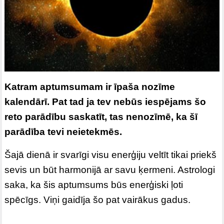
Katram aptumsumam ir īpaša nozīme
kalendārī. Pat tad ja tev nebūs iespējams šo
reto parādību saskatīt, tas nenozīmē, ka šī
parādība tevi neietekmēs.
Šajā dienā ir svarīgi visu enerģiju veltīt tikai priekš
sevis un būt harmonijā ar savu ķermeni. Astrologi
saka, ka šis aptumsums būs enerģiski ļoti
spēcīgs. Viņi gaidīja šo pat vairākus gadus.