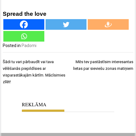
Spread the love
Posted in
Padomi
Ziņu
Šādi tu vari pārbaudīt vai tava
Mēs tev pastāstīsim interesantas
izvēlne
vēlēšanās piepildīsies ar
lietas par sieviešu zonas matiņiem
visparastākajām kārtīm. Mācīsimies
zīlēt!
REKLĀMA