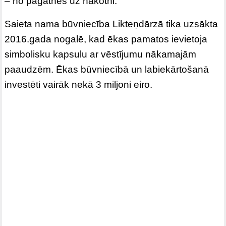
– no pagātnes uz nākotni.
Saieta nama būvniecība Likteņdārzā tika uzsākta
2016.gada nogalē, kad ēkas pamatos ievietoja
simbolisku kapsulu ar vēstījumu nākamajām
paaudzēm. Ēkas būvniecībā un labiekārtošanā
investēti vairāk nekā 3 miljoni eiro.