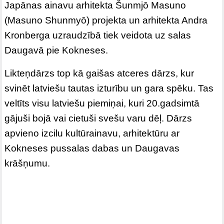
Japānas ainavu arhitekta Šunmjō Masuno
(Masuno Shunmyō) projekta un arhitekta Andra
Kronberga uzraudzībā tiek veidota uz salas
Daugavā pie Kokneses.
Likteņdārzs top kā gaišas atceres dārzs, kur
svinēt latviešu tautas izturību un gara spēku. Tas
veltīts visu latviešu piemiņai, kuri 20.gadsimtā
gājuši bojā vai cietuši svešu varu dēļ. Dārzs
apvieno izcilu kultūrainavu, arhitektūru ar
Kokneses pussalas dabas un Daugavas
krāšņumu.