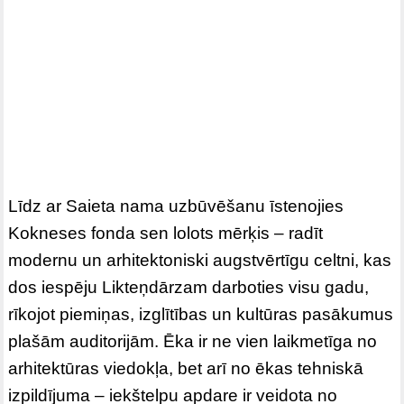
Līdz ar Saieta nama uzbūvēšanu īstenojies
Kokneses fonda sen lolots mērķis – radīt
modernu un arhitektoniski augstvērtīgu celtni, kas
dos iespēju Likteņdārzam darboties visu gadu,
rīkojot piemiņas, izglītības un kultūras pasākumus
plašām auditorijām. Ēka ir ne vien laikmetīga no
arhitektūras viedokļa, bet arī no ēkas tehniskā
izpildījuma – iekštelpu apdare ir veidota no