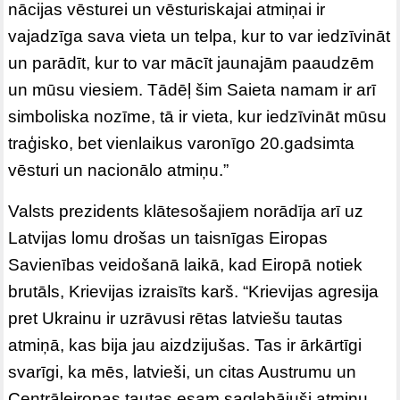
nācijas vēsturei un vēsturiskajai atmiņai ir
vajadzīga sava vieta un telpa, kur to var iedzīvināt
un parādīt, kur to var mācīt jaunajām paaudzēm
un mūsu viesiem. Tādēļ šim Saieta namam ir arī
simboliska nozīme, tā ir vieta, kur iedzīvināt mūsu
traģisko, bet vienlaikus varonīgo 20.gadsimta
vēsturi un nacionālo atmiņu.”
Valsts prezidents klātesošajiem norādīja arī uz
Latvijas lomu drošas un taisnīgas Eiropas
Savienības veidošanā laikā, kad Eiropā notiek
brutāls, Krievijas izraisīts karš. “Krievijas agresija
pret Ukrainu ir uzrāvusi rētas latviešu tautas
atmiņā, kas bija jau aizdzijušas. Tas ir ārkārtīgi
svarīgi, ka mēs, latvieši, un citas Austrumu un
Centrāleiropas tautas esam saglabājuši atmiņu