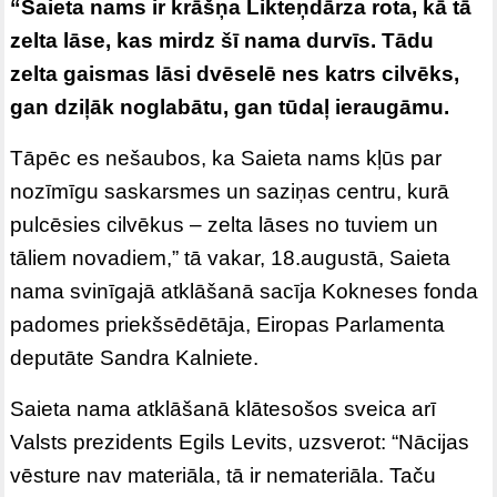
“Saieta nams ir krāšņa Likteņdārza rota, kā tā
zelta lāse, kas mirdz šī nama durvīs. Tādu
zelta gaismas lāsi dvēselē nes katrs cilvēks,
gan dziļāk noglabātu, gan tūdaļ ieraugāmu.
Tāpēc es nešaubos, ka Saieta nams kļūs par
nozīmīgu saskarsmes un saziņas centru, kurā
pulcēsies cilvēkus – zelta lāses no tuviem un
tāliem novadiem,” tā vakar, 18.augustā, Saieta
nama svinīgajā atklāšanā sacīja Kokneses fonda
padomes priekšsēdētāja, Eiropas Parlamenta
deputāte Sandra Kalniete.
Saieta nama atklāšanā klātesošos sveica arī
Valsts prezidents Egils Levits, uzsverot: “Nācijas
vēsture nav materiāla, tā ir nemateriāla. Taču