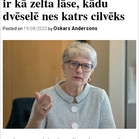
ir kā zelta lāse, kādu
dvēselē nes katrs cilvēks
Oskars Andersons
Posted on
19/08/2022
by