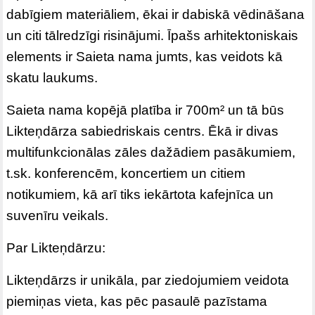
dabīgiem materiāliem, ēkai ir dabiskā vēdināšana
un citi tālredzīgi risinājumi. Īpašs arhitektoniskais
elements ir Saieta nama jumts, kas veidots kā
skatu laukums.
Saieta nama kopējā platība ir 700m² un tā būs
Likteņdārza sabiedriskais centrs. Ēkā ir divas
multifunkcionālas zāles dažādiem pasākumiem,
t.sk. konferencēm, koncertiem un citiem
notikumiem, kā arī tiks iekārtota kafejnīca un
suvenīru veikals.
Par Likteņdārzu:
Likteņdārzs ir unikāla, par ziedojumiem veidota
piemiņas vieta, kas pēc pasaulē pazīstama