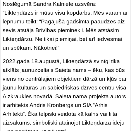
Noslēgumā Sandra Kalniete uzsvēra:
“Likteņdārzs ir mūsu visu kopdarbs. Mēs varam ar
lepnumu teikt: “Pagājušā gadsimta paaudzes aiz
sevis atstāja Brīvības pieminekli. Mēs atstāsim
Likteņdārzu. Ne tikai piemiņai, bet arī iedvesmai
un spēkam. Nākotnei!”
2022.gada 18.augustā, Likteņdārzā svinīgi tika
atklāts jaunuzceltais Saieta nams – ēku, kas būs
viens no centrālajiem objektiem dārzā un kļūs par
jaunu kultūras un sabiedriskās dzīves centru visā
Aizkraukles novadā. Saieta nama projekta autors
ir arhitekts Andris Kronbergs un SIA “Arhis
Arhitekti”. Ēka telpiski veidota kā kalns vai tilta
aizsākums, simboliski atainojot Likteņdārza ideju