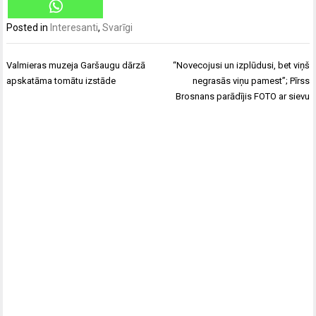
Posted in
Interesanti
,
Svarīgi
Ziņu
Valmieras muzeja Garšaugu dārzā
“Novecojusi un izplūdusi, bet viņš
izvēlne
apskatāma tomātu izstāde
negrasās viņu pamest”; Pīrss
Brosnans parādījis FOTO ar sievu