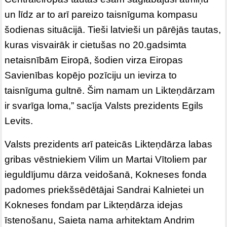
un līdz ar to arī pareizo taisnīguma kompasu
šodienas situācijā. Tieši latvieši un pārējās tautas,
kuras visvairāk ir cietušas no 20.gadsimta
netaisnībām Eiropā, šodien virza Eiropas
Savienības kopējo pozīciju un ievirza to
taisnīguma gultnē. Šim namam un Likteņdārzam
ir svarīga loma,” sacīja Valsts prezidents Egils
Levits.
Valsts prezidents arī pateicās Likteņdārza labas
gribas vēstniekiem Vilim un Martai Vītoliem par
ieguldījumu dārza veidošanā, Kokneses fonda
padomes priekšsēdētājai Sandrai Kalnietei un
Kokneses fondam par Likteņdārza idejas
īstenošanu, Saieta nama arhitektam Andrim