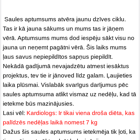
Saules aptumsums atvēra jaunu dzīves ciklu.
Tas ir kā jauna sākums un mums tas ir jāņem
vērā. Aptumsums mums dod iespēju sākt visu no
jauna un neņemt pagātni vērā. Šis laiks mums
ļaus savus nepiepildītos sapņus piepildīt.
Nekādā gadījumā nevajadzētu atmest iesāktus
projektus, tev tie ir jānoved līdz galam. Ļaujieties
laika plūsmai. Vislabāk svarīgus darījumus pēc
saules aptumsuma atlikt vismaz uz nedēļu, kad tā
ietekme būs mazinājusies.
Lasi vēl:
Kardiologs: Ir tikai viena droša diēta, kas
palīdzēs nedēļas laikā nomest 7 kg
Dažus šis saules aptumsums ietekmēja tik ļoti, ka