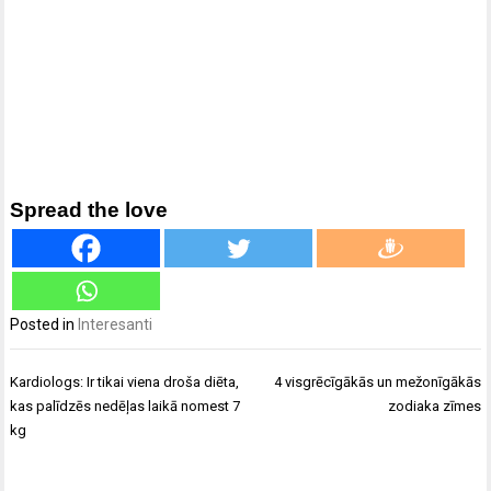
Spread the love
Posted in
Interesanti
Ziņu
Kardiologs: Ir tikai viena droša diēta,
4 visgrēcīgākās un mežonīgākās
izvēlne
kas palīdzēs nedēļas laikā nomest 7
zodiaka zīmes
kg