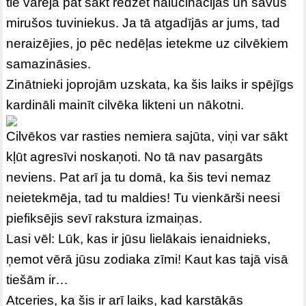
tie varēja pat sākt redzēt halucinācijas un savus
mirušos tuviniekus. Ja tā atgadījās ar jums, tad
neraizējies, jo pēc nedēļas ietekme uz cilvēkiem
samazināsies.
Zinātnieki joprojām uzskata, ka šis laiks ir spējīgs
kardināli mainīt cilvēka likteni un nākotni.
Cilvēkos var rasties nemiera sajūta, viņi var sākt
kļūt agresīvi noskaņoti. No tā nav pasargāts
neviens. Pat arī ja tu domā, ka šis tevi nemaz
neietekmēja, tad tu maldies! Tu vienkārši neesi
piefiksējis sevī rakstura izmaiņas.
Lasi vēl:
Lūk, kas ir jūsu lielākais ienaidnieks,
ņemot vērā jūsu zodiaka zīmi! Kaut kas tajā visā
tiešām ir…
Atceries, ka šis ir arī laiks, kad karstākās