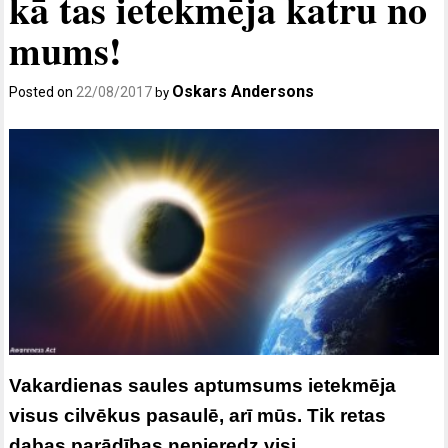
kā tas ietekmēja katru no
mums!
Oskars Andersons
Posted on
22/08/2017
by
Vakardienas saules aptumsums ietekmēja
visus cilvēkus pasaulē, arī mūs. Tik retas
dabas parādības nepieredz visi…