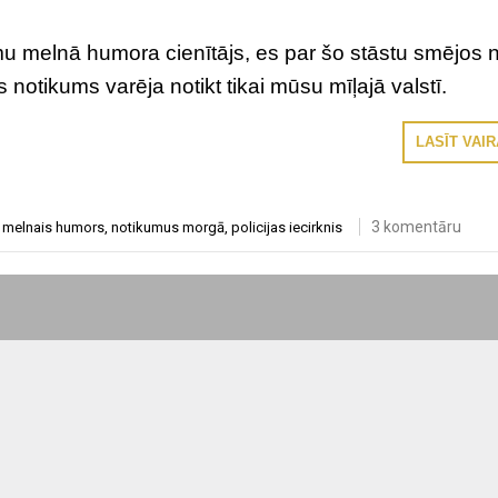
mu melnā humora cienītājs, es par šo stāstu smējos 
s notikums varēja notikt tikai mūsu mīļajā valstī.
LASĪT VAI
3 komentāru
,
melnais humors
,
notikumus morgā
,
policijas iecirknis