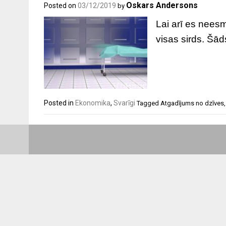
Oskars Andersons
Posted on
03/12/2019
by
Lai arī es nees
visas sirds. Šād
Posted in
Ekonomika
,
Svarīgi
Tagged
Atgadījums no dzīves