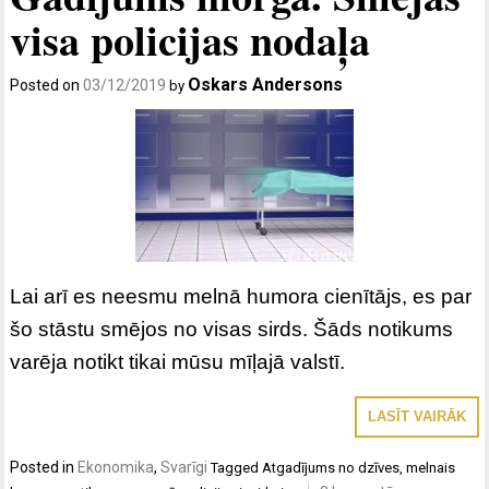
visa policijas nodaļa
Oskars Andersons
Posted on
03/12/2019
by
Lai arī es neesmu melnā humora cienītājs, es par
šo stāstu smējos no visas sirds. Šāds notikums
varēja notikt tikai mūsu mīļajā valstī.
LASĪT VAIRĀK
Posted in
Ekonomika
,
Svarīgi
Tagged
Atgadījums no dzīves
,
melnais