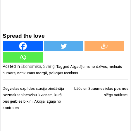
Spread the love
Posted in
Ekonomika
,
Svarīgi
Tagged
Atgadījums no dzīves
,
melnais
humors
,
notikumus morgā
,
policijas iecirknis
Ziņu
Degvielas uzpildes stacija piedāvāja
Lāču un Straumes ielas posmos
izvēlne
bezmaksas benzīnu ikvienam, kurš
slēgs satiksmi
būs ģērbies bikīnī. Akcija izgāja no
kontroles