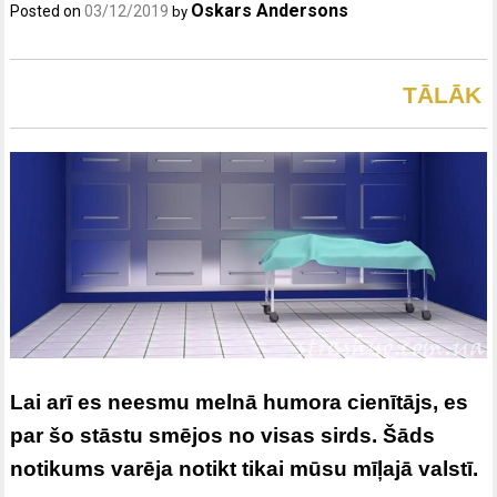
Oskars Andersons
Posted on
03/12/2019
by
TĀLĀK
Lai arī es neesmu melnā humora cienītājs, es
par šo stāstu smējos no visas sirds. Šāds
notikums varēja notikt tikai mūsu mīļajā valstī.