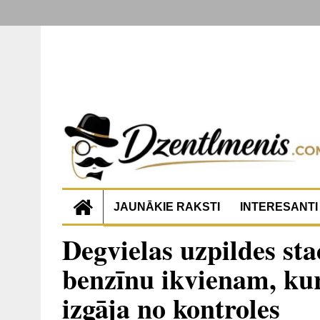
JAUNĀKIE RAKSTI
INTERESANTI
Degvielas uzpildes st
benzīnu ikvienam, kur
izgāja no kontroles