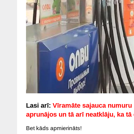
Lasi arī:
Vīramāte sajauca numuru 
aprunājos un tā arī neatklāju, ka t
Bet kāds apmierināts!