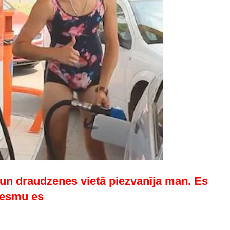
un draudzenes vietā piezvanīja man. Es
ā esmu es