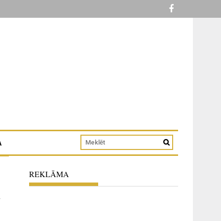
A
REKLĀMA
a