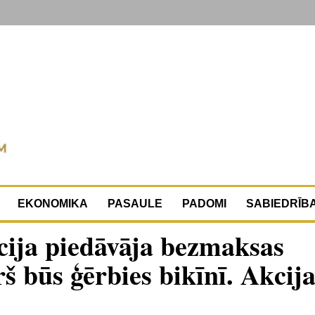
EKONOMIKA
PASAULE
PADOMI
SABIEDRĪB
acija piedāvāja bezmaksas
š būs ģērbies bikīnī. Akcij