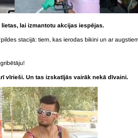
lietas, lai izmantotu akcijas iespējas.
pildes stacijā: tiem, kas ierodas bikini un ar augstie
ribētāju!
rī vīrieši. Un tas izskatījās vairāk nekā dīvaini.