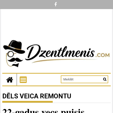
DĒLS VEICA REMONTU
22-gadus vecs puisis