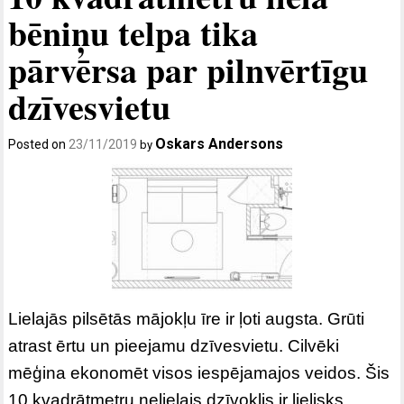
bēniņu telpa tika
pārvērsa par pilnvērtīgu
dzīvesvietu
Oskars Andersons
Posted on
23/11/2019
by
Lielajās pilsētās mājokļu īre ir ļoti augsta. Grūti
atrast ērtu un pieejamu dzīvesvietu. Cilvēki
mēģina ekonomēt visos iespējamajos veidos. Šis
10 kvadrātmetru nelielais dzīvoklis ir lielisks