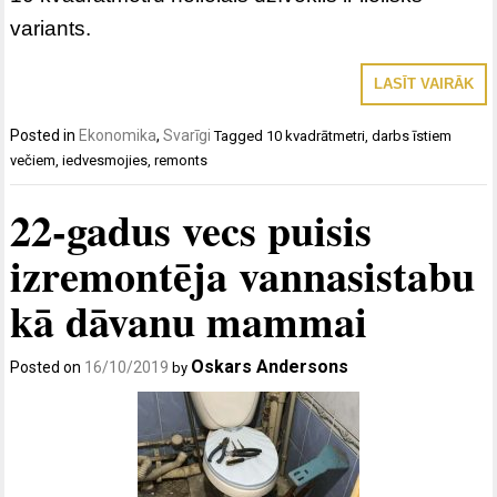
variants.
LASĪT VAIRĀK
Posted in
Ekonomika
,
Svarīgi
Tagged
10 kvadrātmetri
,
darbs īstiem
večiem
,
iedvesmojies
,
remonts
22-gadus vecs puisis
izremontēja vannasistabu
kā dāvanu mammai
Oskars Andersons
Posted on
16/10/2019
by