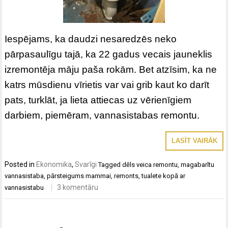
Iespējams, ka daudzi nesaredzēs neko
pārpasaulīgu tajā, ka 22 gadus vecais jauneklis
izremontēja māju paša rokām. Bet atzīsim, ka ne
katrs mūsdienu vīrietis var vai grib kaut ko darīt
pats, turklāt, ja lieta attiecas uz vērienīgiem
darbiem, piemēram, vannasistabas remontu.
LASĪT VAIRĀK
Posted in
Ekonomika
,
Svarīgi
Tagged
dēls veica remontu
,
magabarītu
vannasistaba
,
pārsteigums mammai
,
remonts
,
tualete kopā ar
3 komentāru
vannasistabu