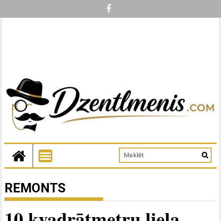
REMONTS
10 kvadrātmetru liela