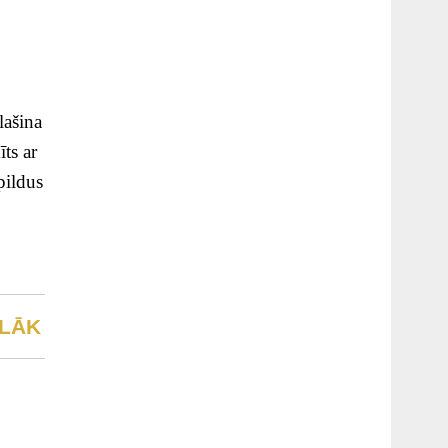
lašina
īts ar
pildus
LĀK