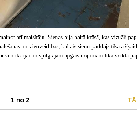
inot arī maisītāju. Sienas bija baltā krāsā, kas vizuāli pap
balēšanas un vienveidības, baltais sienu pārklājs tika atšķaid
ai ventilācijai un spilgtajam apgaismojumam tika veikta pa
1 no 2
TĀ