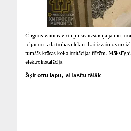
Čuguns vannas vietā puisis uzstādīja jaunu, noma
telpu un rada tīrības efektu. Lai izvairītos no iz
tumšās krāsas koka imitācijas flīzēm. Mākslīgaj
elektroinstalācija.
Šķir otru lapu, lai lasītu tālāk