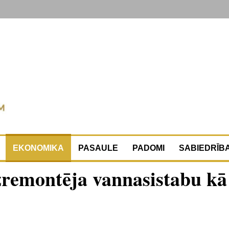
EKONOMIKA
PASAULE
PADOMI
SABIEDRĪB
izremontēja vannasistabu kā