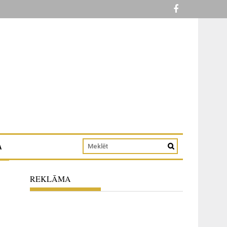
A
REKLĀMA