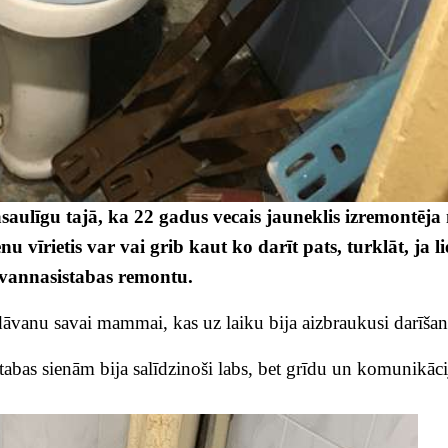
saulīgu tajā, ka 22 gadus vecais jauneklis izremontēja
 vīrietis var vai grib kaut ko darīt pats, turklāt, ja li
 vannasistabas remontu.
dāvanu savai mammai, kas uz laiku bija aizbraukusi darīšan
abas sienām bija salīdzinoši labs, bet grīdu un komunikāci