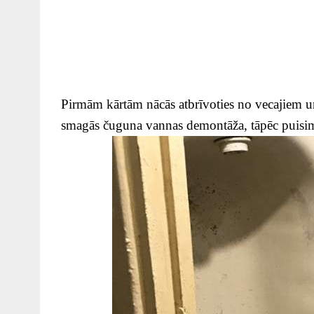
Pirmām kārtām nācās atbrīvoties no vecajiem u
smagās čuguna vannas demontāža, tāpēc puisim p