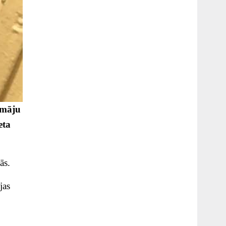
 māju
eta
ās.
jas