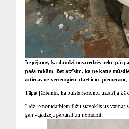
Iespējams, ka daudzi nesaredzēs neko pārpa
paša rokām. Bet atzīsim, ka ne katrs mūsdienu
attiecas uz vērienīgiem darbiem, piemēram,
Tāpat jāpiemin, ka puisis remontu uztaisīja kā 
Līdz remontdarbiem flīžu stāvoklis uz vannasist
gan vajadzēja pārtaisīt un nomainīt.