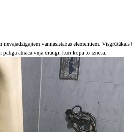
n nevajadzīgajiem vannasistabas elementiem. Visgrūtākais 
alīgā atnāca viņa draugi, kuri kopā to iznesa.