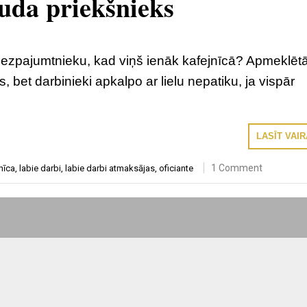
uda priekšnieks
bezpajumtnieku, kad viņš ienāk kafejnīcā? Apmeklētā
, bet darbinieki apkalpo ar lielu nepatiku, ja vispār
LASĪT VAI
1 Comment
nīca
,
labie darbi
,
labie darbi atmaksājas
,
oficiante