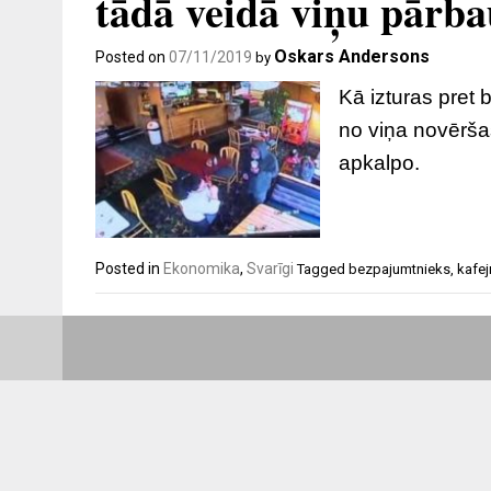
tādā veidā viņu pārba
Oskars Andersons
Posted on
07/11/2019
by
Kā izturas pret 
no viņa novēršas
apkalpo.
Posted in
Ekonomika
,
Svarīgi
Tagged
bezpajumtnieks
,
kafej