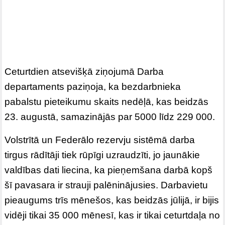
Ceturtdien atsevišķā ziņojumā Darba
departaments paziņoja, ka bezdarbnieka
pabalstu pieteikumu skaits nedēļā, kas beidzās
23. augustā, samazinājās par 5000 līdz 229 000.
Volstrītā un Federālo rezervju sistēmā darba
tirgus rādītāji tiek rūpīgi uzraudzīti, jo jaunākie
valdības dati liecina, ka pieņemšana darbā kopš
šī pavasara ir strauji palēninājusies. Darbavietu
pieaugums trīs mēnešos, kas beidzās jūlijā, ir bijis
vidēji tikai 35 000 mēnesī, kas ir tikai ceturtdaļa no