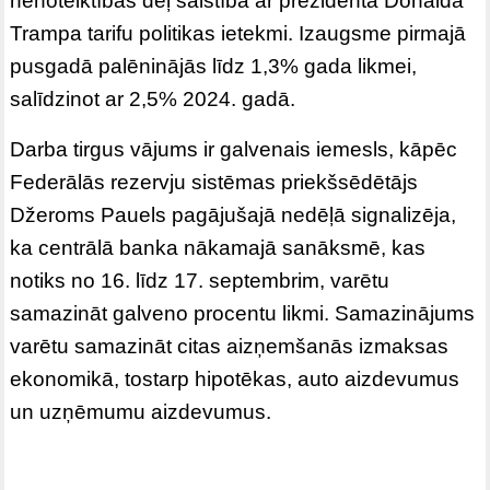
nenoteiktības dēļ saistībā ar prezidenta Donalda
Trampa tarifu politikas ietekmi. Izaugsme pirmajā
pusgadā palēninājās līdz 1,3% gada likmei,
salīdzinot ar 2,5% 2024. gadā.
Darba tirgus vājums ir galvenais iemesls, kāpēc
Federālās rezervju sistēmas priekšsēdētājs
Džeroms Pauels pagājušajā nedēļā signalizēja,
ka centrālā banka nākamajā sanāksmē, kas
notiks no 16. līdz 17. septembrim, varētu
samazināt galveno procentu likmi. Samazinājums
varētu samazināt citas aizņemšanās izmaksas
ekonomikā, tostarp hipotēkas, auto aizdevumus
un uzņēmumu aizdevumus.