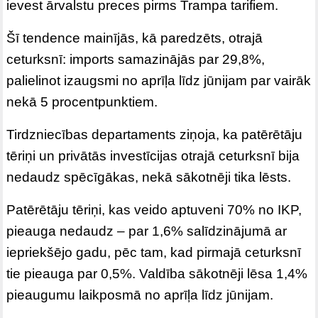
ievest ārvalstu preces pirms Trampa tarifiem.
Šī tendence mainījās, kā paredzēts, otrajā
ceturksnī: imports samazinājās par 29,8%,
palielinot izaugsmi no aprīļa līdz jūnijam par vairāk
nekā 5 procentpunktiem.
Tirdzniecības departaments ziņoja, ka patērētāju
tēriņi un privātās investīcijas otrajā ceturksnī bija
nedaudz spēcīgākas, nekā sākotnēji tika lēsts.
Patērētāju tēriņi, kas veido aptuveni 70% no IKP,
pieauga nedaudz – par 1,6% salīdzinājumā ar
iepriekšējo gadu, pēc tam, kad pirmajā ceturksnī
tie pieauga par 0,5%. Valdība sākotnēji lēsa 1,4%
pieaugumu laikposmā no aprīļa līdz jūnijam.