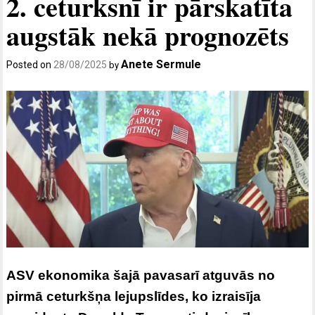
2. ceturksnī ir pārskatīta
augstāk nekā prognozēts
Anete Sermule
Posted on
28/08/2025
by
ASV ekonomika šajā pavasarī atguvās no
pirmā ceturkšņa lejupslīdes, ko izraisīja