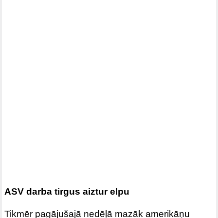
ASV darba tirgus aiztur elpu
Tikmēr pagājušajā nedēļā mazāk amerikāņu