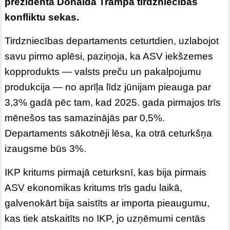
prezidenta Donalda Trampa tirdzniecības
konfliktu sekas.
Tirdzniecības departaments ceturtdien, uzlabojot
savu pirmo aplēsi, paziņoja, ka ASV iekšzemes
kopprodukts — valsts preču un pakalpojumu
produkcija — no aprīļa līdz jūnijam pieauga par
3,3% gadā pēc tam, kad 2025. gada pirmajos trīs
mēnešos tas samazinājās par 0,5%.
Departaments sākotnēji lēsa, ka otrā ceturkšņa
izaugsme būs 3%.
IKP kritums pirmajā ceturksnī, kas bija pirmais
ASV ekonomikas kritums trīs gadu laikā,
galvenokārt bija saistīts ar importa pieaugumu,
kas tiek atskaitīts no IKP, jo uzņēmumi centās