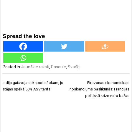
Spread the love
Posted in
Jaunākie raksti
,
Pasaule
,
Svarīgi
Ziņu
Indija gatavojas eksporta šokam, jo
Eirozonas ekonomiskais
izvēlne
stājas spēkā 50% ASV tarifs
noskaņojums pasliktinās: Francijas
politiskā krīze vairo bažas