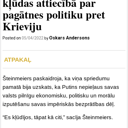
kļūdas attiecībā par
pagātnes politiku pret
Krieviju
Oskars Andersons
Posted on
05/04/2022
by
ATPAKAĻ
Šteinmeiers paskaidroja, ka viņa spriedumu
pamatā bija uzskats, ka Putins nepieļaus savas
valsts pilnīgu ekonomisku, politisku un morālu
izputēšanu savas impēriskās bezprātības dēļ.
“Es kļūdījos, tāpat kā citi,” sacīja Šteinmeiers.