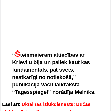
Š
“
teinmeieram attiecības ar
Krieviju bija un paliek kaut kas
fundamentāls, pat svēts,
neatkarīgi no notiekošā,”
publikācijā vācu laikrakstā
“Tagesspiegel” norādīja Melniks.
Lasi arī:
Ukrainas izlūkdienests: Bučas