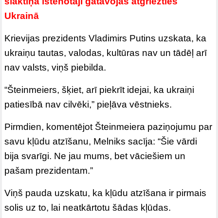
slaktiņa īstenotāji gatavojas atgriezties
Ukrainā
Krievijas prezidents Vladimirs Putins uzskata, ka
ukraiņu tautas, valodas, kultūras nav un tādēļ arī
nav valsts, viņš piebilda.
“Šteinmeiers, šķiet, arī piekrīt idejai, ka ukraiņi
patiesībā nav cilvēki,” pieļāva vēstnieks.
Pirmdien, komentējot Šteinmeiera paziņojumu par
savu kļūdu atzīšanu, Melniks sacīja: “Šie vārdi
bija svarīgi. Ne jau mums, bet vāciešiem un
pašam prezidentam.”
Viņš pauda uzskatu, ka kļūdu atzīšana ir pirmais
solis uz to, lai neatkārtotu šādas kļūdas.