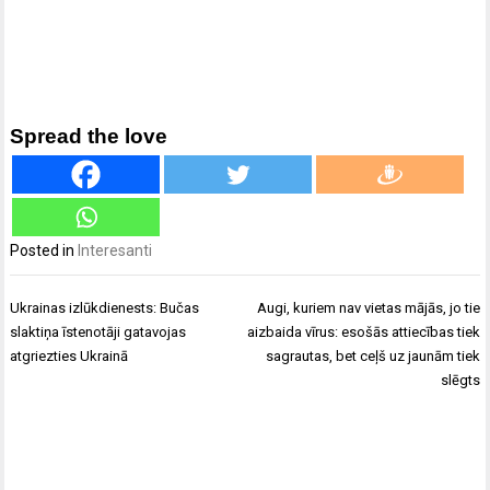
Spread the love
Posted in
Interesanti
Ziņu
Ukrainas izlūkdienests: Bučas
Augi, kuriem nav vietas mājās, jo tie
izvēlne
slaktiņa īstenotāji gatavojas
aizbaida vīrus: esošās attiecības tiek
atgriezties Ukrainā
sagrautas, bet ceļš uz jaunām tiek
slēgts