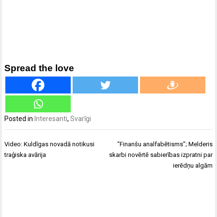
Spread the love
Posted in
Interesanti
,
Svarīgi
Ziņu
Video: Kuldīgas novadā notikusi
“Finanšu analfabētisms”; Melderis
izvēlne
traģiska avārija
skarbi novērtē sabierības izpratni par
ierēdņu algām