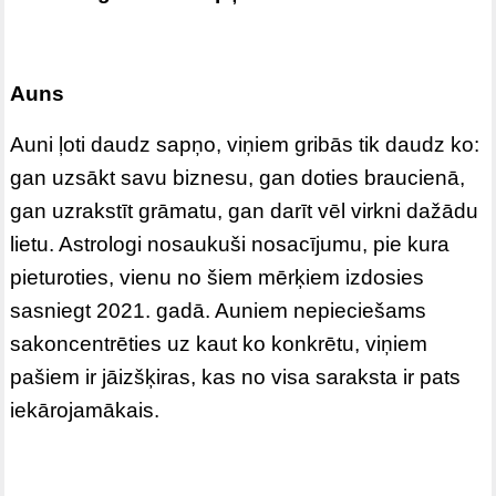
Auns
Auni ļoti daudz sapņo, viņiem gribās tik daudz ko:
gan uzsākt savu biznesu, gan doties braucienā,
gan uzrakstīt grāmatu, gan darīt vēl virkni dažādu
lietu. Astrologi nosaukuši nosacījumu, pie kura
pieturoties, vienu no šiem mērķiem izdosies
sasniegt 2021. gadā. Auniem nepieciešams
sakoncentrēties uz kaut ko konkrētu, viņiem
pašiem ir jāizšķiras, kas no visa saraksta ir pats
iekārojamākais.