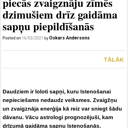
piecās zvaigznāju zīmēs
dzimušiem drīz gaidāma
sapņu piepildīšanās
Oskars Andersons
Posted on
16/02/2021
by
TĀLĀK
Daudziem ir loloti sapņi, kuru īstenošanai
nepieciešams nedaudz veiksmes. Zvaigžņu
un zvaigznāja enerģija kā reiz var sniegt šādu
dāvanu. Vācu astrologi prognozējuši, kam
drīzumā gaidāma sapņu īstenošanās.