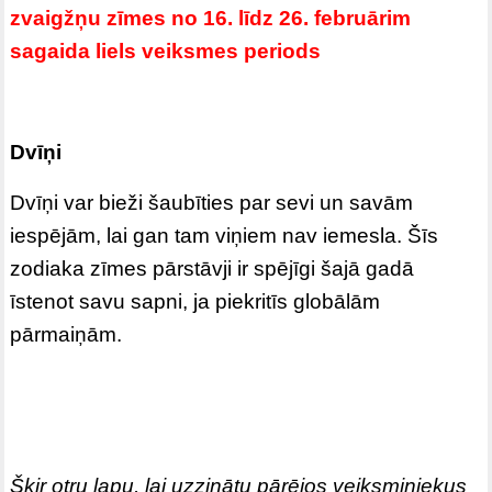
zvaigžņu zīmes no 16. līdz 26. februārim
sagaida liels veiksmes periods
Dvīņi
Dvīņi var bieži šaubīties par sevi un savām
iespējām, lai gan tam viņiem nav iemesla. Šīs
zodiaka zīmes pārstāvji ir spējīgi šajā gadā
īstenot savu sapni, ja piekritīs globālām
pārmaiņām.
Šķir otru lapu, lai uzzinātu pārējos veiksminiekus