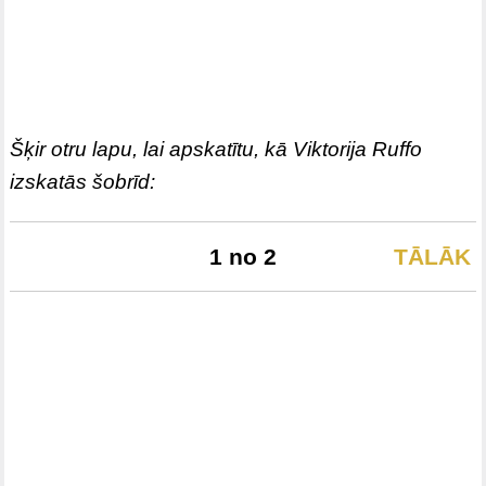
Šķir otru lapu, lai apskatītu, kā Viktorija Ruffo
izskatās šobrīd:
1 no 2
TĀLĀK