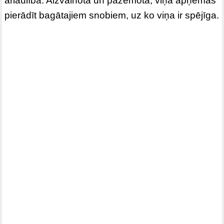
ārlaulībā. Aizvainota un pazemota, viņa apņemas
pierādīt bagātajiem snobiem, uz ko viņa ir spējīga.