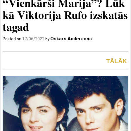
“Vienkārši Marija”? Lūk
kā Viktorija Rufo izskatās
tagad
Oskars Andersons
Posted on
17/06/2022
by
TĀLĀK