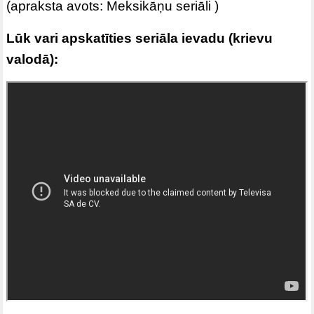
(apraksta avots:
Meksikāņu seriāli
)
Lūk vari apskatīties seriāla ievadu (krievu
valodā):