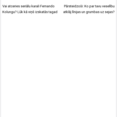
Ziņu
Vai atceries seriālu karali Fernando
Pārsteidzoši: Ko par tavu veselību
izvēlne
Kolungu? Lūk kā viņš izskatās tagad
atklāj līnijas un grumbas uz sejas?