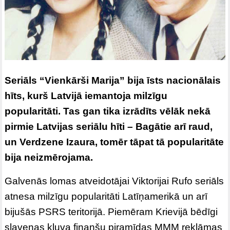
Seriāls “Vienkārši Marija” bija īsts nacionālais
hīts, kurš Latvijā iemantoja milzīgu
popularitāti. Tas gan tika izrādīts vēlāk nekā
pirmie Latvijas seriālu hīti – Bagātie arī raud,
un Verdzene Izaura, tomēr tāpat tā popularitāte
bija neizmērojama.
Galvenās lomas atveidotājai Viktorijai Rufo seriāls
atnesa milzīgu popularitāti Latīņamerikā un arī
bijušās PSRS teritorijā. Piemēram Krievijā bēdīgi
slavenas kļuva finanšu piramīdas MMM reklāmas