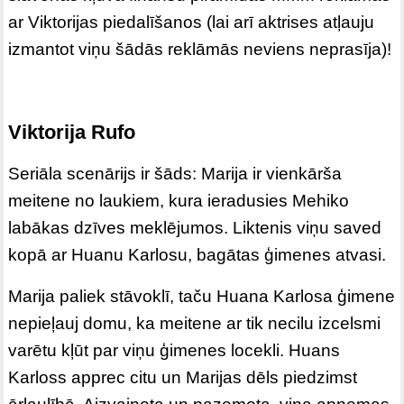
ar Viktorijas piedalīšanos (lai arī aktrises atļauju
izmantot viņu šādās reklāmās neviens neprasīja)!
Viktorija Rufo
Seriāla scenārijs ir šāds: Marija ir vienkārša
meitene no laukiem, kura ieradusies Mehiko
labākas dzīves meklējumos. Liktenis viņu saved
kopā ar Huanu Karlosu, bagātas ģimenes atvasi.
Marija paliek stāvoklī, taču Huana Karlosa ģimene
nepieļauj domu, ka meitene ar tik necilu izcelsmi
varētu kļūt par viņu ģimenes locekli. Huans
Karloss apprec citu un Marijas dēls piedzimst