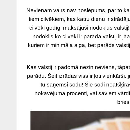
Nevienam vairs nav noslēpums, par to ka lie
tiem cilvēkiem, kas katru dienu ir strādāj
cilvēki godīgi maksājuši nodokļus valstij!
nodoklis ko cilvēki ir parādā valstij ir
kuriem ir minimāla alga, bet parāds valstij
Kas valstij ir padomā nezin neviens, tāp
parādu. Šeit izrādas viss ir ļoti vienkārši
tu saņemsi sodu! Šie sodi neatšķir
nokavējuma procenti, vai saviem vārdie
bries