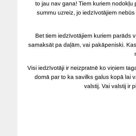
to jau nav gana! Tiem kuriem nodokļu p
summu uzreiz, jo iedzīvotājiem nebūs
Bet tiem iedzīvotājiem kuriem parāds va
samaksāt pa daļām, vai pakāpeniski. Kas 
Visi iedzīvotāji ir neizpratnē ko viņiem tag
domā par to ka savilks galus kopā lai
valstij. Vai valstij i