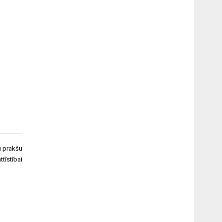
u prakšu
attīstībai