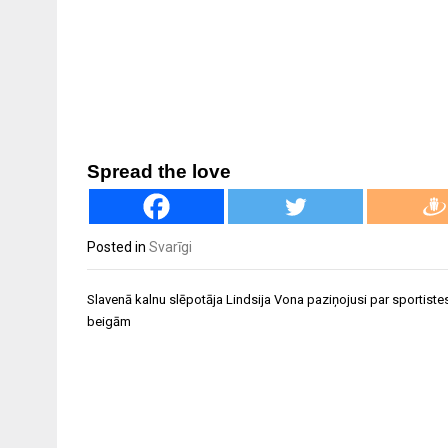
Spread the love
Posted in
Svarīgi
Ziņu
Slavenā kalnu slēpotāja Lindsija Vona paziņojusi par sportiste
izvēlne
beigām