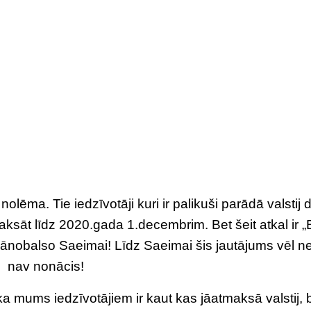
olēma. Tie iedzīvotāji kuri ir palikuši parādā valstij d
ksāt līdz 2020.gada 1.decembrim. Bet šeit atkal ir „
ir jānobalso Saeimai! Līdz Saeimai šis jautājums vēl 
nav nonācis!
ka mums iedzīvotājiem ir kaut kas jāatmaksā valstij, 