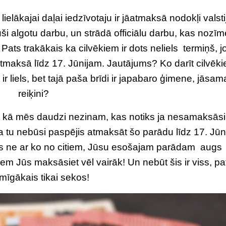
lākajai daļai iedzīvotaju ir jāatmaksā nodokļi valstij
uši algotu darbu, un strādā officiālu darbu, kas nozī
 Pats trakākais ka cilvēkiem ir dots neliels termiņš, jo
 jāatmaksā līdz 17. Jūnijam. Jautājums? Ko darīt cilvēk
 ir liels, bet tajā paša brīdi ir japabaro ģimene, jāsa
reiķini?
at kā mēs daudzi nezinam, kas notiks ja nesamaksās
, ja tu nebūsi paspējis atmaksāt šo parādu līdz 17. Jūn
ās ne ar ko no citiem, Jūsu esošajam parādam augs
m Jūs maksāsiet vēl vairāk! Un nebūt šis ir viss, pa
mīgākais tikai sekos!