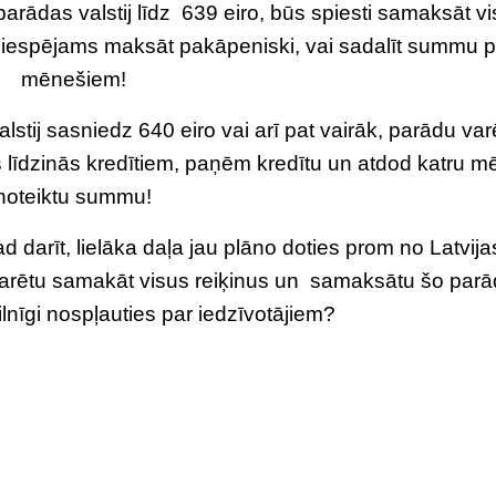
arādas valstij līdz 639 eiro, būs spiesti samaksāt vi
 iespējams maksāt pakāpeniski, vai sadalīt summu 
mēnešiem!
lstij sasniedz 640 eiro vai arī pat vairāk, parādu var
līdzinās kredītiem, paņēm kredītu un atdod katru m
noteiktu summu!
ad darīt, lielāka daļa jau plāno doties prom no Latvijas
 varētu samakāt visus reiķinus un samaksātu šo par
r pilnīgi nospļauties par iedzīvotājiem?