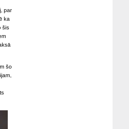
, par
mē ka
 šis
iem
maksā
im šo
ijam,
ts