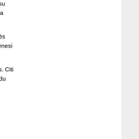
su
pa
ēs
ēnesi
. Citi
ādu