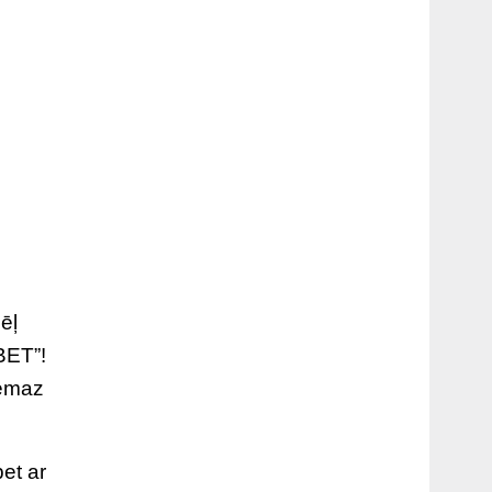
ēļ
BET”!
nemaz
bet ar