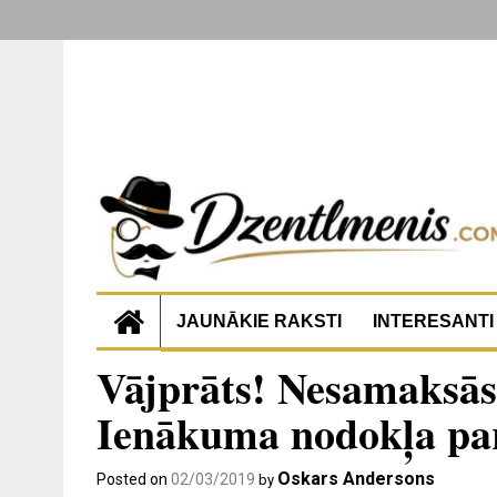
JAUNĀKIE RAKSTI
INTERESANTI
Vājprāts! Nesamaksāsi 
Ienākuma nodokļa par
Oskars Andersons
Posted on
02/03/2019
by