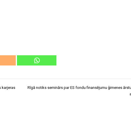
s karjeras
Rīgā notiks seminārs par ES fondu finansējumu ģimenes ārst