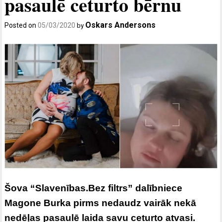
pasaulē ceturto bērnu
Oskars Andersons
Posted on
05/03/2020
by
Šova “Slavenības.Bez filtrs” dalībniece
Magone Burka pirms nedaudz vairāk nekā
nedēļas pasaulē laida savu ceturto atvasi.