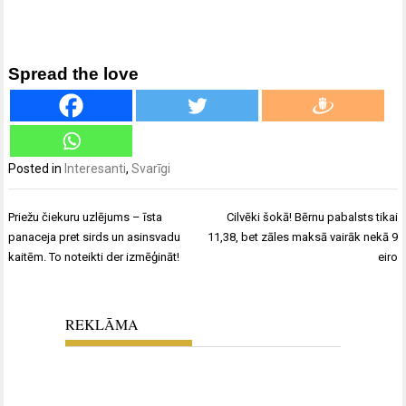
Spread the love
Posted in
Interesanti
,
Svarīgi
Ziņu
Priežu čiekuru uzlējums – īsta
Cilvēki šokā! Bērnu pabalsts tikai
izvēlne
panaceja pret sirds un asinsvadu
11,38, bet zāles maksā vairāk nekā 9
kaitēm. To noteikti der izmēģināt!
eiro
REKLĀMA