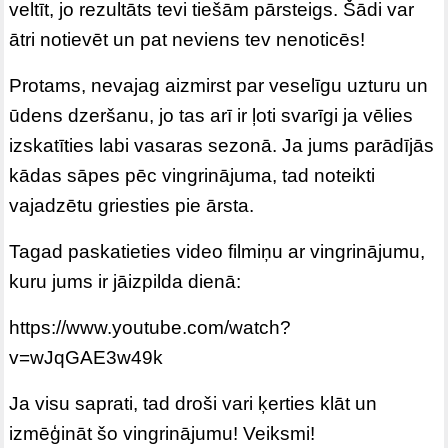
veltīt, jo rezultāts tevi tiešām pārsteigs. Šādi var
ātri notievēt un pat neviens tev nenoticēs!
Protams, nevajag aizmirst par veselīgu uzturu un
ūdens dzeršanu, jo tas arī ir ļoti svarīgi ja vēlies
izskatīties labi vasaras sezonā. Ja jums parādījās
kādas sāpes pēc vingrinājuma, tad noteikti
vajadzētu griesties pie ārsta.
Tagad paskatieties video filmiņu ar vingrinājumu,
kuru jums ir jāizpilda dienā:
https://www.youtube.com/watch?
v=wJqGAE3w49k
Ja visu saprati, tad droši vari ķerties klāt un
izmēģināt šo vingrinājumu! Veiksmi!