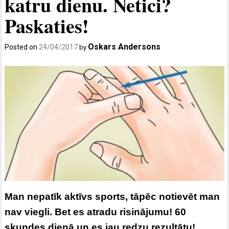
katru dienu. Netici?
Paskaties!
Oskars Andersons
Posted on
24/04/2017
by
Man nepatīk aktīvs sports, tāpēc notievēt man
nav viegli. Bet es atradu risinājumu! 60
skundes dienā un es jau redzu rezultātu!