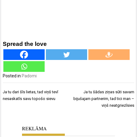
Spread the love
Posted in
Padomi
Ziņu
Ja tu dari šīs lietas, tad viņš tevī
Ja tu šādas ziņas sūti savam
izvēlne
nesaskatīs savu topošo sievu
bijušajam partnerim, tad tici man –
viņš neatgriezīsies
REKLĀMA