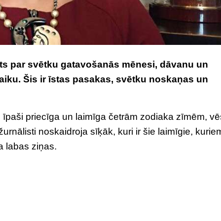
tīts par svētku gatavošanās mēnesi, dāvanu un
iku. Šis ir īstas pasakas, svētku noskaņas un
īpaši priecīga un laimīga četrām zodiaka zīmēm, vē
rnālisti noskaidroja sīķāk, kuri ir šie laimīgie, kurie
 labas ziņas.