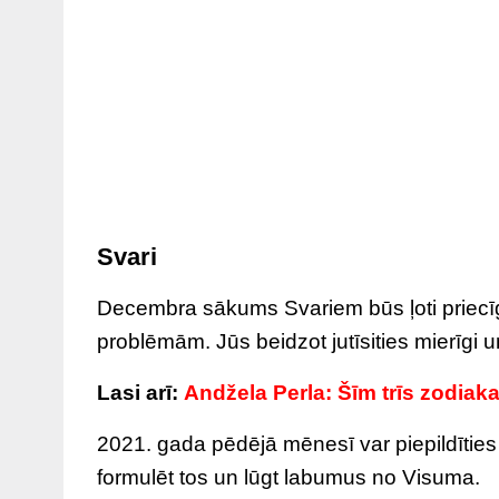
Svari
Decembra sākums Svariem būs ļoti priecīgs
problēmām. Jūs beidzot jutīsities mierīgi u
Lasi arī:
Andžela Perla: Šīm trīs zodiak
2021. gada pēdējā mēnesī var piepildīties j
formulēt tos un lūgt labumus no Visuma.