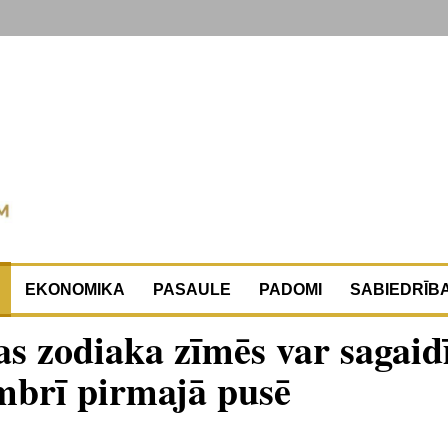
EKONOMIKA
PASAULE
PADOMI
SABIEDRĪB
as zodiaka zīmēs var sagaid
embrī pirmajā pusē