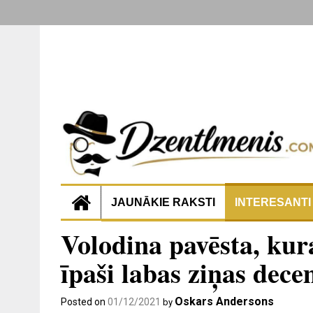
JAUNĀKIE RAKSTI
INTERESANTI
Volodina pavēsta, kur
īpaši labas ziņas dec
Oskars Andersons
Posted on
01/12/2021
by