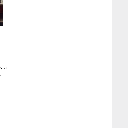
sta
m