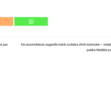
us par
Kā vecumdienas sagaidīs katrā zodiaka zīmē dzimušie – visl
patika Mežāža p