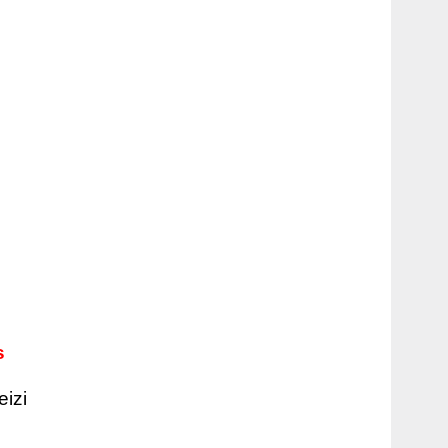
ds
eizi