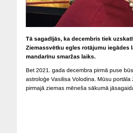
Tā sagadījās, ka decembris tiek uzska
Ziemassvētku egles rotājumu iegādes la
mandarīnu smaržas laiks.
Bet 2021. gada decembra pirmā puse būs 
astroloģe Vasilisa Volodina. Mūsu portāla žu
pirmajā ziemas mēneša sākumā jāsagaida