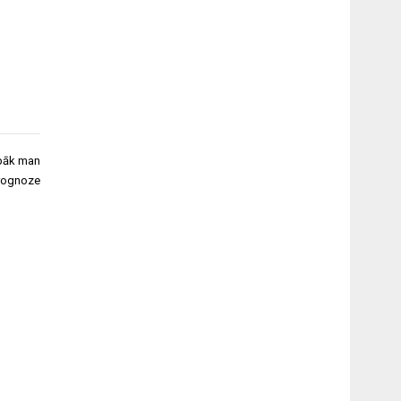
abāk man
rognoze