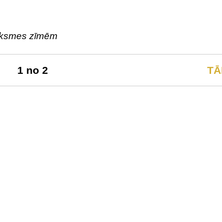
veiksmes zīmēm
1 no 2
TĀ