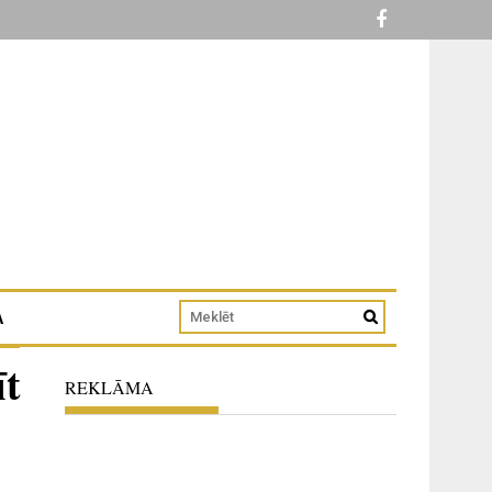
A
īt
REKLĀMA