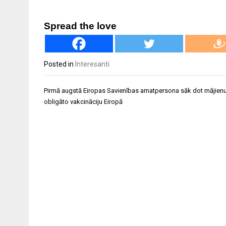
Spread the love
Posted in
Interesanti
Ziņu
Pirmā augstā Eiropas Savienības amatpersona sāk dot mājien
izvēlne
obligāto vakcināciju Eiropā