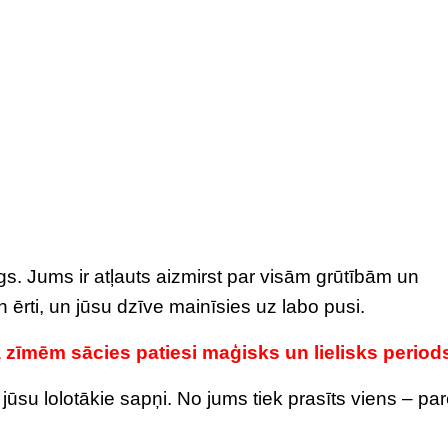
. Jums ir atļauts aizmirst par visām grūtībām un
n ērti, un jūsu dzīve mainīsies uz labo pusi.
a zīmēm sācies patiesi maģisks un lielisks perio
ūsu lolotākie sapņi. No jums tiek prasīts viens – par