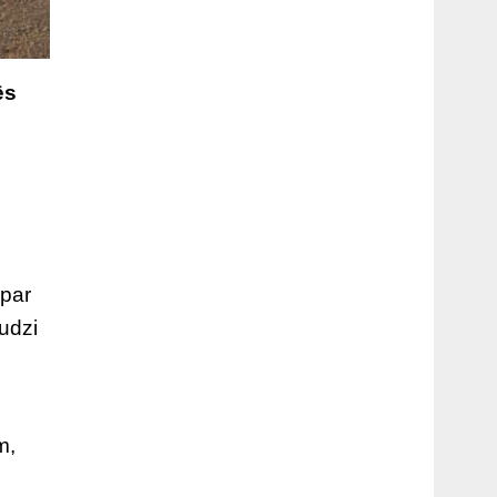
ēs
 par
udzi
m,