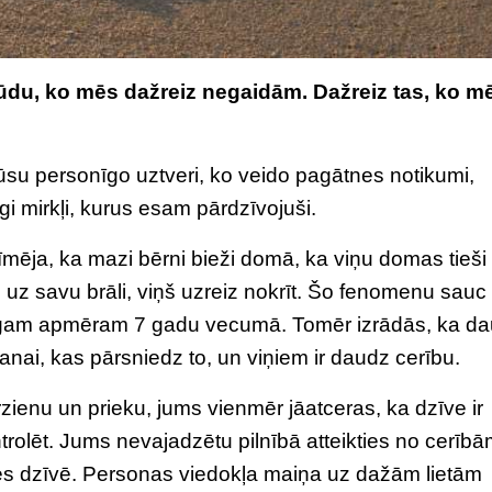
ūdu, ko mēs dažreiz negaidām. Dažreiz tas, ko m
su personīgo uztveri, ko veido pagātnes notikumi,
gi mirkļi, kurus esam pārdzīvojuši.
īmēja, ka mazi bērni bieži domā, ka viņu domas tieši
 uz savu brāli, viņš uzreiz nokrīt. Šo fenomenu sauc
gam apmēram 7 gadu vecumā. Tomēr izrādās, ka da
nai, kas pārsniedz to, un viņiem ir daudz cerību.
zienu un prieku, jums vienmēr jāatceras, ka dzīve ir
olēt. Jums nevajadzētu pilnībā atteikties no cerībā
ukties dzīvē. Personas viedokļa maiņa uz dažām lietām