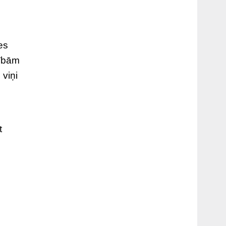
es
rībām
 viņi
t