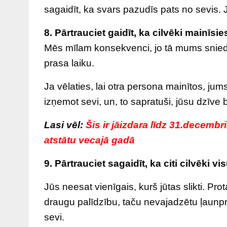
sagaidīt, ka svars pazudīs pats no sevis. Ja
8. Pārtrauciet gaidīt, ka cilvēki mainīsie
Mēs mīlam konsekvenci, jo tā mums sniedz 
prasa laiku.
Ja vēlaties, lai otra persona mainītos, jum
izņemot sevi, un, to sapratuši, jūsu dzīve
Lasi vēl:
Šis ir jāizdara līdz 31.decembr
atstātu vecajā gadā
9. Pārtrauciet sagaidīt, ka citi cilvēki v
Jūs neesat vienīgais, kurš jūtas slikti. P
draugu palīdzību, taču nevajadzētu ļaunprā
sevi.