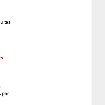
ču tas
as
n
s par