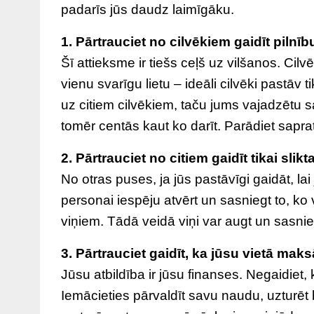
padarīs jūs daudz laimīgāku.
1. Pārtrauciet no cilvēkiem gaidīt pilnīb
Šī attieksme ir tiešs ceļš uz vilšanos. Cilv
vienu svarīgu lietu – ideāli cilvēki pastāv 
uz citiem cilvēkiem, taču jums vajadzētu sap
tomēr centās kaut ko darīt. Parādiet saprat
2. Pārtrauciet no citiem gaidīt tikai slikta
No otras puses, ja jūs pastāvīgi gaidāt, lai
personai iespēju atvērt un sasniegt to, ko 
viņiem. Tādā veidā viņi var augt un sasnieg
3. Pārtrauciet gaidīt, ka jūsu vietā maks
Jūsu atbildība ir jūsu finanses. Negaidiet
Iemācieties pārvaldīt savu naudu, uzturēt 