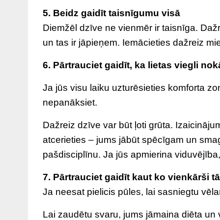
5. Beidz gaidīt taisnīgumu visā
Diemžēl dzīve ne vienmēr ir taisnīga. Dažr
un tas ir jāpieņem. Iemācieties dažreiz mie
6. Pārtrauciet gaidīt, ka lietas viegli no
Ja jūs visu laiku uzturēsieties komforta zon
nepanāksiet.
Dažreiz dzīve var būt ļoti grūta. Izaicinājum
atcerieties – jums jābūt spēcīgam un smagi
pašdisciplīnu. Ja jūs apmierina viduvējība, 
7. Pārtrauciet gaidīt kaut ko vienkārši tā
Ja neesat pielicis pūles, lai sasniegtu vē
Lai zaudētu svaru, jums jāmaina diēta un vi