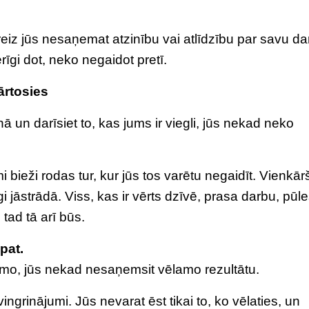
eiz jūs nesaņemat atzinību vai atlīdzību par savu da
rīgi dot, neko negaidot pretī.
kārtosies
ā un darīsiet to, kas jums ir viegli, jūs nekad neko
i bieži rodas tur, kur jūs tos varētu negaidīt. Vienkārš
 jāstrādā. Viss, kas ir vērts dzīvē, prasa darbu, pūl
tad tā arī būs.
pat.
lamo, jūs nekad nesaņemsit vēlamo rezultātu.
ngrinājumi. Jūs nevarat ēst tikai to, ko vēlaties, un