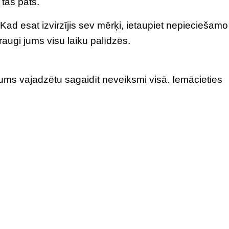
 tas pats.
ad esat izvirzījis sev mērķi, ietaupiet nepieciešamo
ugi jums visu laiku palīdzēs.
ums vajadzētu sagaidīt neveiksmi visā. Iemācieties