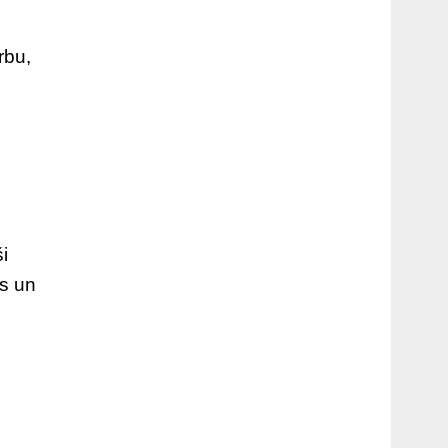
rbu,
i
es un