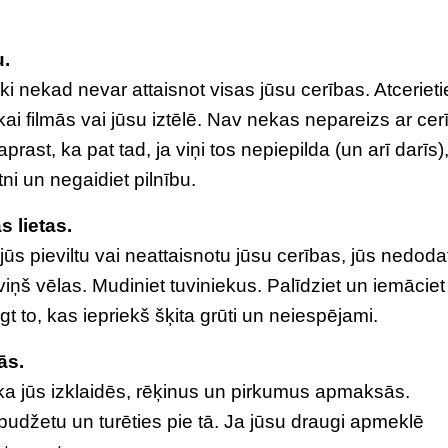
u.
ēki nekad nevar attaisnot visas jūsu cerības. Atcerieti
tikai filmās vai jūsu iztēlē. Nav nekas nepareizs ar ce
rast, ka pat tad, ja viņi tos nepiepilda (un arī darīs),
ni un negaidiet pilnību.
s lietas.
 jūs pieviltu vai neattaisnotu jūsu cerības, jūs nedoda
viņš vēlas. Mudiniet tuviniekus. Palīdziet un iemāciet
t to, kas iepriekš šķita grūti un neiespējami.
ās.
, ka jūs izklaidēs, rēķinus un pirkumus apmaksās.
budžetu un turēties pie tā. Ja jūsu draugi apmeklē