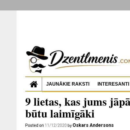
JAUNĀKIE RAKSTI
INTERESANTI
9 lietas, kas jums jāpā
būtu laimīgāki
Oskars Andersons
Posted on
11/12/2020
by