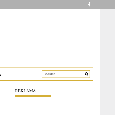
A
REKLĀMA