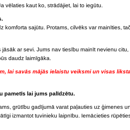
 vēlaties kaut ko, strādājiet, lai to iegūtu.
s.
komforta sajūtu. Protams, cilvēks var mainīties, ta
s jāsāk ar sevi. Jums nav tiesību mainīt nevienu citu,
 būs daudz laimīgāka.
im, lai savās mājās ielaistu veiksmi un visas likst
isu pametīs lai jums palīdzētu.
rotams, grūtību gadījumā varat paļauties uz ģimenes u
tīgi izmantot tuvinieku laipnību. Iemācieties rūpētie