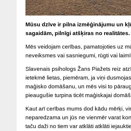
Mūsu dzīve ir pilna izmēģinājumu un kļ
sagaidām, pilnīgi atšķiras no realitātes.
Mēs veidojam cerības, pamatojoties uz mū
neveiksmes vai sasniegumi, rūgti vai laimī
Slavenais psihologs Žans Piažets reiz atz
ietekmē lietas, piemēram, ja viņi dusmojas
maģisko domāšanu, un mēs visi to pārau
pieaugušie turpina ticēt maģiskajai domāša
Kaut arī cerības mums dod kādu mērķi, vir
neparedzama un jūs ne vienmēr varat kontr
taču daži no tiem var atklāti atklāti ieja