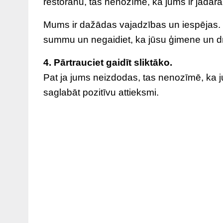
restorānu, tas nenozīmē, ka jums ir jādara
Mums ir dažādas vajadzības un iespējas. K
summu un negaidiet, ka jūsu ģimene un dra
4. Pārtrauciet gaidīt sliktāko.
Pat ja jums neizdodas, tas nenozīmē, ka j
saglabāt pozitīvu attieksmi.