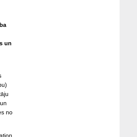
ība
as un
s
bu)
tāju
 un
es no
ation