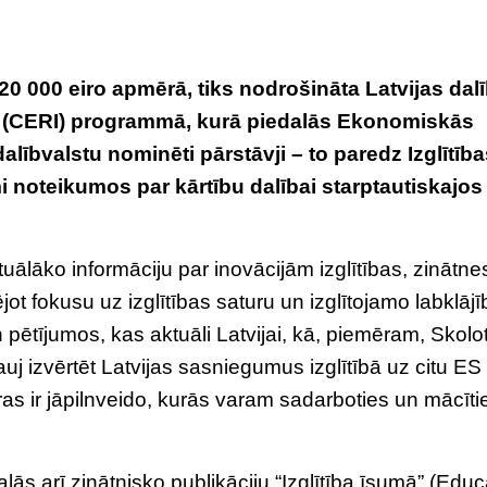
20 000 eiro apmērā, tiks nodrošināta Latvijas dal
ra (CERI) programmā, kurā piedalās Ekonomiskās
alībvalstu nominēti pārstāvji – to paredz Izglītīb
mi noteikumos par kārtību dalībai starptautiskajos
ālāko informāciju par inovācijām izglītības, zinātne
jot fokusu uz izglītības saturu un izglītojamo labklājī
 pētījumos, kas aktuāli Latvijai, kā, piemēram, Skolo
auj izvērtēt Latvijas sasniegumus izglītībā uz citu ES
uras ir jāpilnveido, kurās varam sadarboties un mācīti
ās arī zinātnisko publikāciju “Izglītība īsumā” (Educ