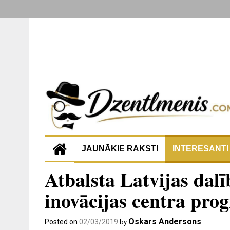
JAUNĀKIE RAKSTI
INTERESANTI
Atbalsta Latvijas dalī
inovācijas centra pr
Oskars Andersons
Posted on
02/03/2019
by