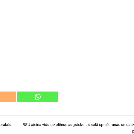
 prakšu
RSU aicina vidusskolēnus augstskolas solā spicēt runas un sa