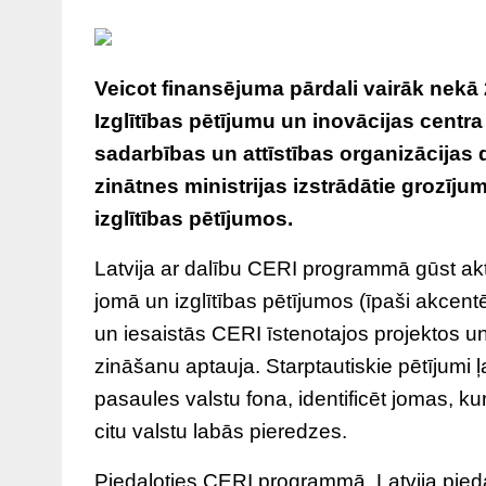
Veicot finansējuma pārdali vairāk nekā 
Izglītības pētījumu un inovācijas cent
sadarbības un attīstības organizācijas d
zinātnes ministrijas izstrādātie grozīju
izglītības pētījumos.
Latvija ar dalību CERI programmā gūst aktu
jomā un izglītības pētījumos (īpaši akcentē
un iesaistās CERI īstenotajos projektos un
zināšanu aptauja. Starptautiskie pētījumi ļ
pasaules valstu fona, identificēt jomas, k
citu valstu labās pieredzes.
Piedaloties CERI programmā, Latvija piedal