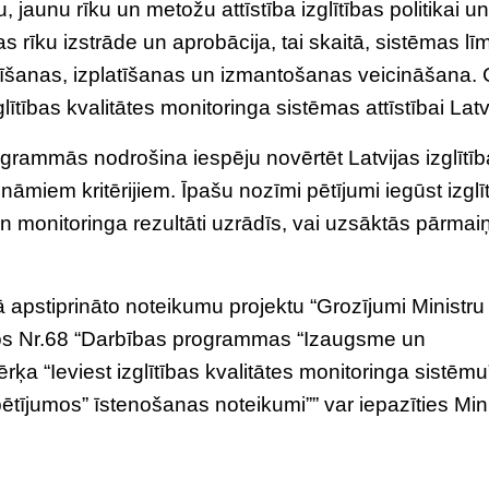
 jaunu rīku un metožu attīstība izglītības politikai un
 rīku izstrāde un aprobācija, tai skaitā, sistēmas lī
radīšanas, izplatīšanas un izmantošanas veicināšana.
glītības kvalitātes monitoringa sistēmas attīstībai Latv
ogrammās nodrošina iespēju novērtēt Latvijas izglītī
zināmiem kritērijiem. Īpašu nozīmi pētījumi iegūst izglī
n monitoringa rezultāti uzrādīs, vai uzsāktās pārmai
ā apstiprināto noteikumu projektu “Grozījumi Ministru
os Nr.68 “Darbības programmas “Izaugsme un
rķa “Ieviest izglītības kvalitātes monitoringa sistēmu
ētījumos” īstenošanas noteikumi”” var iepazīties Min