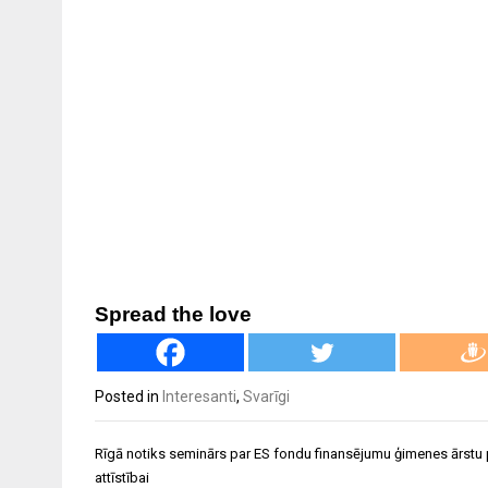
Spread the love
Posted in
Interesanti
,
Svarīgi
Ziņu
Rīgā notiks seminārs par ES fondu finansējumu ģimenes ārstu
izvēlne
attīstībai