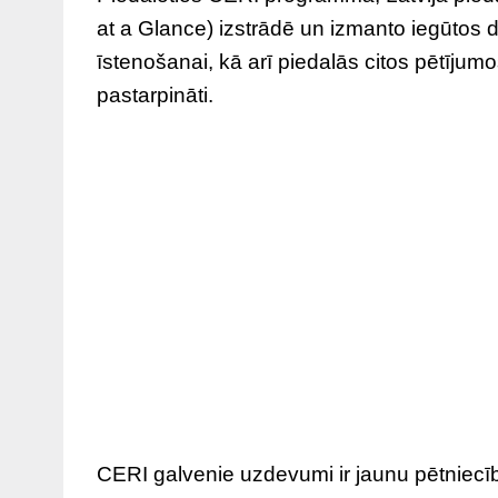
at a Glance) izstrādē un izmanto iegūtos 
īstenošanai, kā arī piedalās citos pētījum
pastarpināti.
CERI galvenie uzdevumi ir jaunu pētniecīb